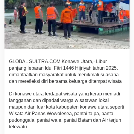
t
a
r
a
T
e
m
p
a
t
k
GLOBAL SULTRA.COM.Konawe Utara,- Libur
a
panjang lebaran Idul Fitri 1446 Hijriyah tahun 2025,
n
4
dimanfaatkan masyarakat untuk menikmati suasana
4
dan merefleksi diri bersama keluarga ditempat wisata
P
e
Di konawe utara terdapat wisata yang kerap menjadi
r
langganan dan dipadati warga wisatawan lokal
s
o
maupun dari luar kota kabupaten konawe utara seperti
n
Wisata Air Panas Wowolesea, pantai taipa, pantai
e
pudonggala, pantai wale, pantai Batam dan Air terjun
l
tetewatu
L
a