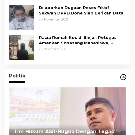
Dilaporkan Dugaan Reses Fiktif,
Sekwan DPRD Bone Siap Berikan Data
24 November 2021
Razia Rumah Kos di Sinjai, Petugas
Amankan Sepasang Mahasiswa,
Mengaku Berpacaran
23 November 2021
Politik
Tim Hukum ASR-Hugua Dengan Tegas
K