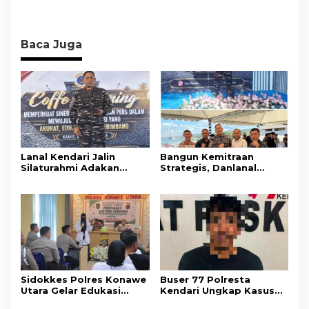
Baca Juga
Lanal Kendari Jalin
Bangun Kemitraan
Silaturahmi Adakan
Strategis, Danlanal
Acara Coffee Morning
Kendari Ajak Media
Bersama Insan Pers.
Wujudkan Informasi
Objektif dan Berimbang
Sidokkes Polres Konawe
Buser 77 Polresta
Utara Gelar Edukasi
Kendari Ungkap Kasus
Penyakit Jantung
Curnik, Lima Handphone