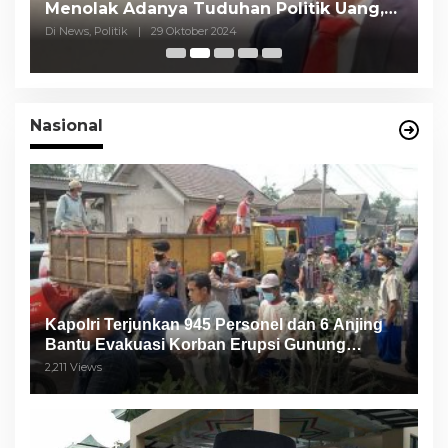
Menolak Adanya Tuduhan Politik Uang,
P
Pasar Murah Tidak Dilaksanakan Oleh
C
Di News, Politik
|
29 Oktober 2024
Di
Paslon
Nasional
Kapolri Terjunkan 945 Personel dan 6 Anjing
Bantu Evakuasi Korban Erupsi Gunung
Semeru
2,211 Views