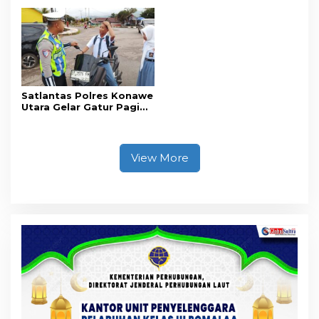
Koroner, Tingkatkan
Hasil Curian Berhasil
Kesadaran Personel
Diamankan
akan Pentingnya Hidup
Sehat
Satlantas Polres Konawe
Utara Gelar Gatur Pagi
Sejumlah Titik Rawan,
Ciptakan Kamseltibcar
Lantas dan Pelayanan
Masyarakat
View More