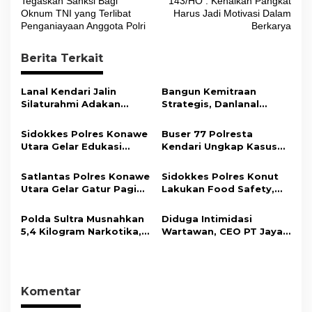
v
Tegaskan Sanksi Bagi
143/HO : Kenaikan Pangkat
Oknum TNI yang Terlibat
Harus Jadi Motivasi Dalam
i
Penganiayaan Anggota Polri
Berkarya
g
Berita Terkait
a
s
Lanal Kendari Jalin
Bangun Kemitraan
i
Silaturahmi Adakan
Strategis, Danlanal
Acara Coffee Morning
Kendari Ajak Media
p
Bersama Insan Pers.
Wujudkan Informasi
Sidokkes Polres Konawe
Buser 77 Polresta
o
Objektif dan Berimbang
Utara Gelar Edukasi
Kendari Ungkap Kasus
s
Penyakit Jantung
Curnik, Lima Handphone
Koroner, Tingkatkan
Hasil Curian Berhasil
Satlantas Polres Konawe
Sidokkes Polres Konut
Kesadaran Personel
Diamankan
Utara Gelar Gatur Pagi
Lakukan Food Safety,
akan Pentingnya Hidup
Sejumlah Titik Rawan,
Pastikan Makanan
Sehat
Ciptakan Kamseltibcar
Memenuhi Standar
Polda Sultra Musnahkan
Diduga Intimidasi
Lantas dan Pelayanan
Keamanan Dan Layak
5,4 Kilogram Narkotika,
Wartawan, CEO PT Jaya
Masyarakat
Konsumsi
Selamatkan Ribuan Jiwa
Nikel Pacific Resmi
dari Ancaman
Terlapor Di Polres
Penyalahgunaan
Kolaka
Komentar