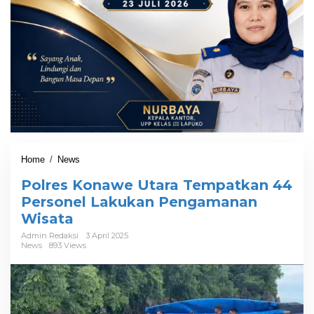
Home
/
News
P
o
Polres Konawe Utara Tempatkan 44
l
r
Personel Lakukan Pengamanan
e
Wisata
s
K
Admin Redaksi
3 April 2025
News
893 Views
o
n
a
w
e
U