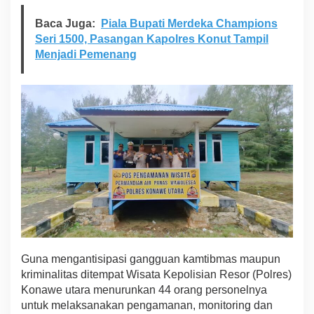
k
Baca Juga:
Piala Bupati Merdeka Champions
u
k
Seri 1500, Pasangan Kapolres Konut Tampil
a
Menjadi Pemenang
n
P
e
n
g
a
m
a
n
a
n
W
i
s
a
t
Guna mengantisipasi gangguan kamtibmas maupun
a
kriminalitas ditempat Wisata Kepolisian Resor (Polres)
Konawe utara menurunkan 44 orang personelnya
untuk melaksanakan pengamanan, monitoring dan