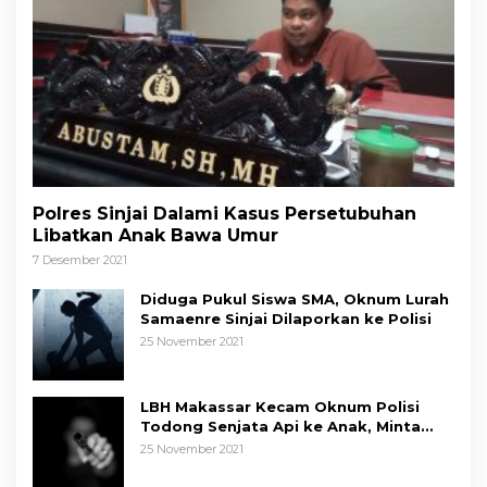
Polres Sinjai Dalami Kasus Persetubuhan
Libatkan Anak Bawa Umur
7 Desember 2021
Diduga Pukul Siswa SMA, Oknum Lurah
Samaenre Sinjai Dilaporkan ke Polisi
25 November 2021
LBH Makassar Kecam Oknum Polisi
Todong Senjata Api ke Anak, Minta
Kapolda Sulsel Tindak Tegas
25 November 2021