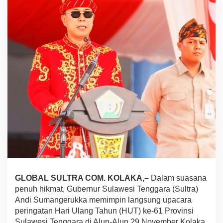
a
P
i
m
p
i
n
U
p
a
c
a
r
a
P
e
r
i
n
g
GLOBAL SULTRA COM. KOLAKA,–
Dalam suasana
a
penuh hikmat, Gubernur Sulawesi Tenggara (Sultra)
t
Andi Sumangerukka memimpin langsung upacara
a
peringatan Hari Ulang Tahun (HUT) ke-61 Provinsi
n
Sulawesi Tenggara di Alun-Alun 29 November Kolaka,
H