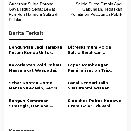
N
Gubernur Sultra Dorong
Sekda Sultra Pimpin Apel
a
Gaya Hidup Sehat Lewat
Gabungan, Tegaskan
v
Fun Run Harmoni Sultra di
Komitmen Pelayanan Publik
Kolaka
i
g
Berita Terkait
a
s
Bendungan Jadi Harapan
Ditreskrimum Polda
Petani Konda Untuk
Sultra Serahkan
i
Tingkatkan Produksi
Tersangka dan Barang
Padi
Bukti Kasus Dugaan
p
Kakorlantas Polri Imbau
Lepas Rombongan
Penyelenggaraan
Masyarakat Waspadai
Familiarization Trip
o
Perjalanan Ibadah Umrah
Hoaks Soal Aturan Tilang
Overland, Gubernur Ajak
Tanpa Izin ke Kejaksaan
s
Baru
Promosikan Wisata dan
Sebar Konten Porno
Lanal Kendari Jalin
Gerakkan Ekonomi
Mantan Kekasih, Seorang
Silaturahmi Adakan
Daerah
Pria Terancam Pidana 10
Acara Coffee Morning
Tahun Penjara
Bersama Insan Pers.
Bangun Kemitraan
Sidokkes Polres Konawe
Strategis, Danlanal
Utara Gelar Edukasi
Kendari Ajak Media
Penyakit Jantung
Wujudkan Informasi
Koroner, Tingkatkan
Objektif dan Berimbang
Kesadaran Personel
akan Pentingnya Hidup