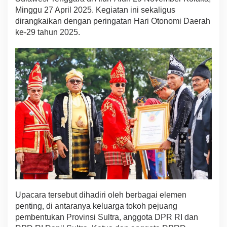
U
Minggu 27 April 2025. Kegiatan ini sekaligus
T
dirangkaikan dengan peringatan Hari Otonomi Daerah
k
ke-29 tahun 2025.
e
-
6
1
P
r
o
v
.
S
u
l
t
r
a
d
i
B
Upacara tersebut dihadiri oleh berbagai elemen
u
penting, di antaranya keluarga tokoh pejuang
m
pembentukan Provinsi Sultra, anggota DPR RI dan
i
M