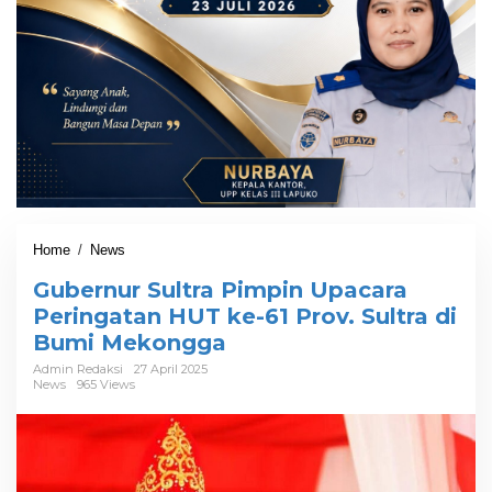
Home
/
News
G
u
Gubernur Sultra Pimpin Upacara
b
e
Peringatan HUT ke-61 Prov. Sultra di
r
Bumi Mekongga
n
u
Admin Redaksi
27 April 2025
News
965 Views
r
S
u
l
t
r