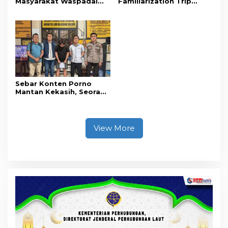
Masyarakat Waspadai
Familiarization Trip
Hoaks Soal Aturan Tilang
Overland, Gubernur Ajak
Baru
Promosikan Wisata dan
Gerakkan Ekonomi
Daerah
Sebar Konten Porno
Mantan Kekasih, Seorang
Pria Terancam Pidana 10
Tahun Penjara
View More