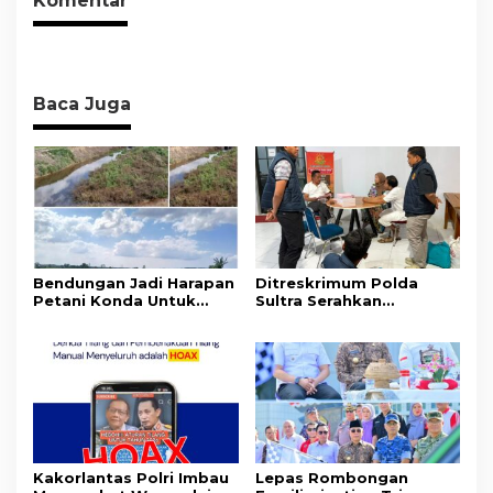
Komentar
Sehat
Baca Juga
Bendungan Jadi Harapan
Ditreskrimum Polda
Petani Konda Untuk
Sultra Serahkan
Tingkatkan Produksi
Tersangka dan Barang
Padi
Bukti Kasus Dugaan
Penyelenggaraan
Perjalanan Ibadah Umrah
Tanpa Izin ke Kejaksaan
Kakorlantas Polri Imbau
Lepas Rombongan