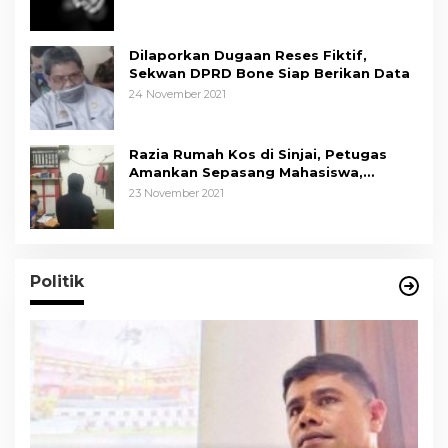
Dilaporkan Dugaan Reses Fiktif,
Sekwan DPRD Bone Siap Berikan Data
24 November 2021
Razia Rumah Kos di Sinjai, Petugas
Amankan Sepasang Mahasiswa,
Mengaku Berpacaran
23 November 2021
Politik