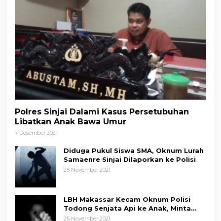
Polres Sinjai Dalami Kasus Persetubuhan
Libatkan Anak Bawa Umur
7 Desember 2021
Diduga Pukul Siswa SMA, Oknum Lurah
Samaenre Sinjai Dilaporkan ke Polisi
25 November 2021
LBH Makassar Kecam Oknum Polisi
Todong Senjata Api ke Anak, Minta
Kapolda Sulsel Tindak Tegas
25 November 2021