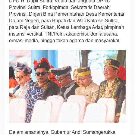
DPD RI Dapil Sultra, Ketua dan anggota DPRD
e
Provinsi Sultra, Forkopimda, Sekretaris Daerah
k
Provinsi, Dirjen Bina Pemerintahan Desa Kementerian
o
Dalam Negeri, para Bupati dan Wali Kota se-Sultra,
n
g
para Raja dan Sultan, Ketua Lembaga Adat, pimpinan
g
instansi vertikal, TNI/Polri, akademisi, dunia usaha,
a
ormas, media, hingga tokoh agama dan masyarakat.
Dalam amanatnya, Gubernur Andi Sumangerukka