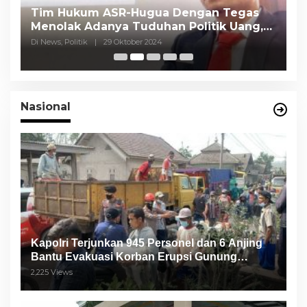
Tim Hukum ASR-Hugua Dengan Tegas
K
Menolak Adanya Tuduhan Politik Uang,
P
Pasar Murah Tidak Dilaksanakan Oleh
C
Di News, Politik
|
29 Oktober 2024
Di
Paslon
Nasional
Kapolri Terjunkan 945 Personel dan 6 Anjing
Bantu Evakuasi Korban Erupsi Gunung
Semeru
2,225 Views