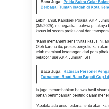
Baca Juga:
Polda Sultra Gelar Bak
d
Berbagai Rumah Ibadah di Kota Ken
a
k
T
Lebih lanjut, Kapolsek Poasia, AKP. Jumir
e
g
(3/5/2025), menegaskan bahwa pihaknya
a
kasus ini secara profesional dan transpara
s
“Kami memahami sensitivitas kasus ini, a
Oleh karena itu, proses penyelidikan aka
telah memintai keterangan dari para pihak 
pelapor,” ujar AKP. Jumiran, SH
Baca Juga:
Ratusan Personel Peng
Turnament Road Race Bupati Cup I di
Ia juga menambahkan bahwa hasil visum 
bahan pertimbangan penting dalam menen
“Apabila ada unsur pidana, tentu akan ka