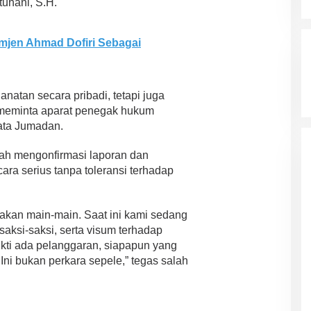
uhani, S.H.
mjen Ahmad Dofiri Sebagai
natan secara pribadi, tetapi juga
i meminta aparat penegak hukum
kata Jumadan.
lah mengonfirmasi laporan dan
ara serius tanpa toleransi terhadap
 akan main-main. Saat ini kami sedang
aksi-saksi, serta visum terhadap
ukti ada pelanggaran, siapapun yang
ni bukan perkara sepele,” tegas salah