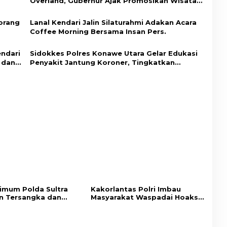
Overland, Gubernur Ajak Promosikan Wisata
dan Gerakkan Ekonomi Daerah
orang
Lanal Kendari Jalin Silaturahmi Adakan Acara
Coffee Morning Bersama Insan Pers.
endari
Sidokkes Polres Konawe Utara Gelar Edukasi
 dan
Penyakit Jantung Koroner, Tingkatkan
Kesadaran Personel akan Pentingnya Hidup
Sehat
rimum Polda Sultra
Kakorlantas Polri Imbau
n Tersangka dan
Masyarakat Waspadai Hoaks
Bukti Kasus Dugaan
Soal Aturan Tilang Baru
nggaraan Perjalanan
Umrah Tanpa Izin ke