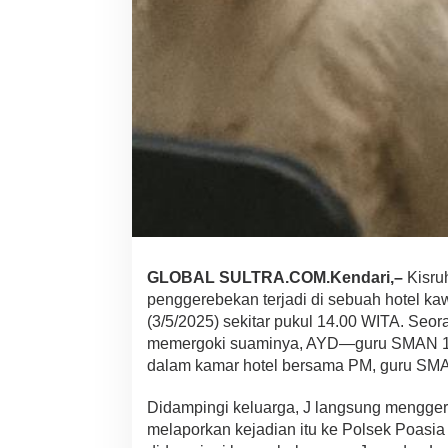
u
a
m
i
G
u
r
u
S
a
a
t
B
e
r
GLOBAL SULTRA.COM.Kendari,–
Kisru
s
a
penggerebekan terjadi di sebuah hotel k
m
(3/5/2025) sekitar pukul 14.00 WITA. Seora
a
memergoki suaminya, AYD—guru SMAN 1
S
dalam kamar hotel bersama PM, guru SMA
e
l
i
Didampingi keluarga, J langsung mengge
n
melaporkan kejadian itu ke Polsek Poasi
g