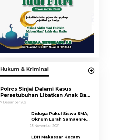
Hukum & Kriminal
Polres Sinjai Dalami Kasus
Persetubuhan Libatkan Anak Bawa
Umur
7 Desember 2021
Diduga Pukul Siswa SMA,
Oknum Lurah Samaenre
Sinjai Dilaporkan ke Polisi
25 November 2021
LBH Makassar Kecam