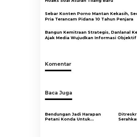
p
Hoaks Soal Aturan Tilang Baru
o
Sebar Konten Porno Mantan Kekasih, Se
s
Pria Terancam Pidana 10 Tahun Penjara
Bangun Kemitraan Strategis, Danlanal K
Ajak Media Wujudkan Informasi Objektif
Berimbang
Komentar
Baca Juga
Bendungan Jadi Harapan
Ditresk
Petani Konda Untuk
Serahka
Tingkatkan Produksi Padi
Barang 
Penyele
Ibadah 