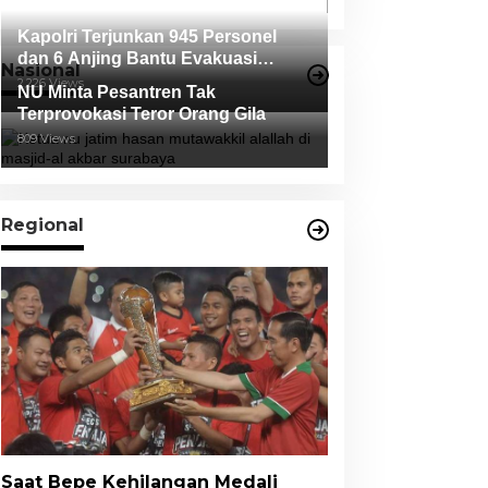
Kapolri Terjunkan 945 Personel
dan 6 Anjing Bantu Evakuasi
Nasional
Korban Erupsi Gunung Semeru
2,226 Views
NU Minta Pesantren Tak
Terprovokasi Teror Orang Gila
809 Views
Regional
Saat Bepe Kehilangan Medali