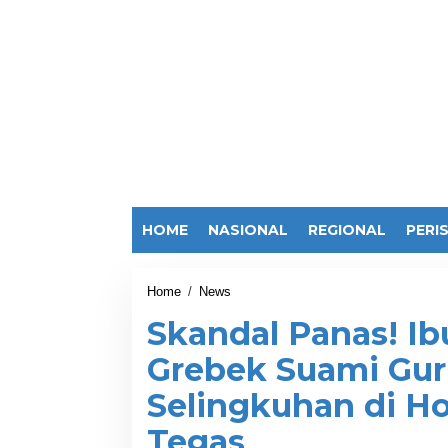
HOME
NASIONAL
REGIONAL
PERI
Home
/
News
S
k
Skandal Panas! I
a
n
Grebek Suami Gur
d
a
Selingkuhan di Hot
l
P
Tegas
a