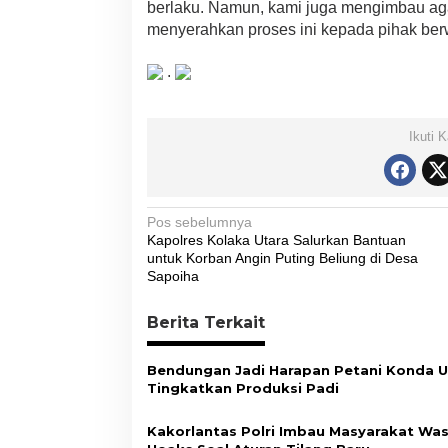
berlaku. Namun, kami juga mengimbau aga
menyerahkan proses ini kepada pihak ber
.
Ikuti 
N
Pos sebelumnya
Kapolres Kolaka Utara Salurkan Bantuan
a
untuk Korban Angin Puting Beliung di Desa
v
Sapoiha
i
Berita Terkait
g
a
Bendungan Jadi Harapan Petani Konda 
s
Tingkatkan Produksi Padi
i
Kakorlantas Polri Imbau Masyarakat Wa