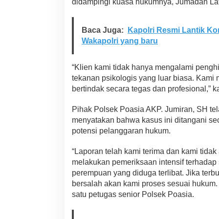
didampingi kuasa hukumnya, Jumadan Lat
k
u
h
Baca Juga:
Kapolri Resmi Lantik Ko
a
n
Wakapolri yang baru
d
i
H
“Klien kami tidak hanya mengalami penghia
o
tekanan psikologis yang luar biasa. Kam
t
bertindak secara tegas dan profesional,” 
e
l
Pihak Polsek Poasia AKP. Jumiran, SH te
,
P
menyatakan bahwa kasus ini ditangani sec
o
potensi pelanggaran hukum.
l
i
“Laporan telah kami terima dan kami tidak
s
melakukan pemeriksaan intensif terhadap s
i
B
perempuan yang diduga terlibat. Jika terb
e
bersalah akan kami proses sesuai hukum. I
r
satu petugas senior Polsek Poasia.
t
i
n