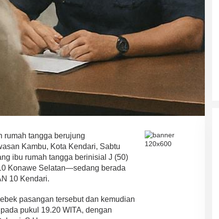
ASR-HUGUA Berpeluang Besar,
Ini Prediksi Pengamat Politik
Pada Pilkada Sultra “Hanya
Di News, Politik
|
4 November 2024
Ada Satu Putaran”
h rumah tangga berujung
awasan Kambu, Kota Kendari, Sabtu
ng ibu rumah tangga berinisial J (50)
0 Konawe Selatan—sedang berada
N 10 Kendari.
rebek pasangan tersebut dan kemudian
a pada pukul 19.20 WITA, dengan