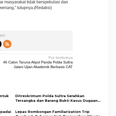
r masyarakat tidak berspekulasi dan
wenang,” tutupnya.(Redaksi)
Kami
Pos berikutnya
46 Calon Taruna Akpol Panda Polda Sultra
Jalani Ujian Akademik Berbasis CAT
Untuk
Ditreskrimum Polda Sultra Serahkan
Tersangka dan Barang Bukti Kasus Dugaan
Penyelenggaraan Perjalanan Ibadah Umrah
Tanpa Izin ke Kejaksaan
spadai
Lepas Rombongan Familiarization Trip