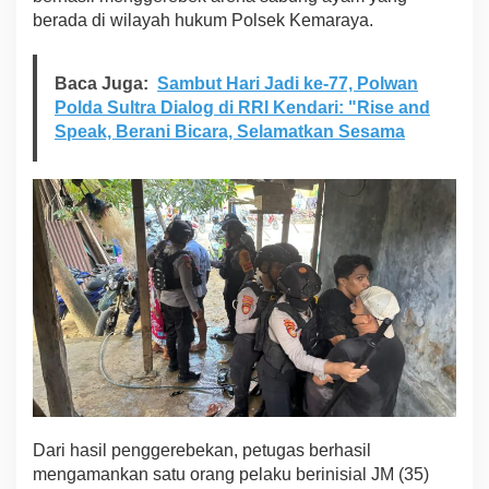
m
berada di wilayah hukum Polsek Kemaraya.
d
i
K
Baca Juga:
Sambut Hari Jadi ke-77, Polwan
e
Polda Sultra Dialog di RRI Kendari: "Rise and
m
Speak, Berani Bicara, Selamatkan Sesama
a
r
a
y
a
,
A
m
a
n
k
a
n
P
e
l
a
Dari hasil penggerebekan, petugas berhasil
k
mengamankan satu orang pelaku berinisial JM (35)
u