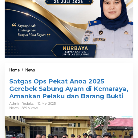
Home
/
News
S
a
Satgas Ops Pekat Anoa 2025
t
g
Gerebek Sabung Ayam di Kemaraya,
a
Amankan Pelaku dan Barang Bukti
s
O
Admin Redaksi
12 Mei 2025
News
589 Views
p
s
P
e
k
a