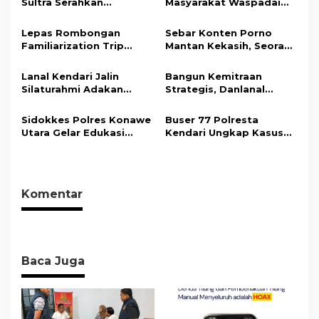
Sultra Serahkan
Masyarakat Waspadai
i
Tersangka dan Barang
Hoaks Soal Aturan Tilang
Bukti Kasus Dugaan
Baru
p
Lepas Rombongan
Sebar Konten Porno
Penyelenggaraan
Familiarization Trip
Mantan Kekasih, Seorang
o
Perjalanan Ibadah Umrah
Overland, Gubernur Ajak
Pria Terancam Pidana 10
Tanpa Izin ke Kejaksaan
s
Promosikan Wisata dan
Tahun Penjara
Lanal Kendari Jalin
Bangun Kemitraan
Gerakkan Ekonomi
Silaturahmi Adakan
Strategis, Danlanal
Daerah
Acara Coffee Morning
Kendari Ajak Media
Bersama Insan Pers.
Wujudkan Informasi
Sidokkes Polres Konawe
Buser 77 Polresta
Objektif dan Berimbang
Utara Gelar Edukasi
Kendari Ungkap Kasus
Penyakit Jantung
Curnik, Lima Handphone
Koroner, Tingkatkan
Hasil Curian Berhasil
Kesadaran Personel
Diamankan
akan Pentingnya Hidup
Komentar
Sehat
Baca Juga