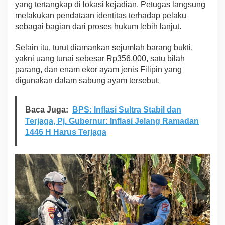
yang tertangkap di lokasi kejadian. Petugas langsung
d
melakukan pendataan identitas terhadap pelaku
a
sebagai bagian dari proses hukum lebih lanjut.
n
B
a
Selain itu, turut diamankan sejumlah barang bukti,
r
yakni uang tunai sebesar Rp356.000, satu bilah
a
parang, dan enam ekor ayam jenis Filipin yang
n
digunakan dalam sabung ayam tersebut.
g
B
u
k
Baca Juga:
BPS: Inflasi Sultra Stabil dan
t
Terjaga, Pj. Gubernur: Inflasi Jelang Ramadan
i
1446 H Harus Terjaga