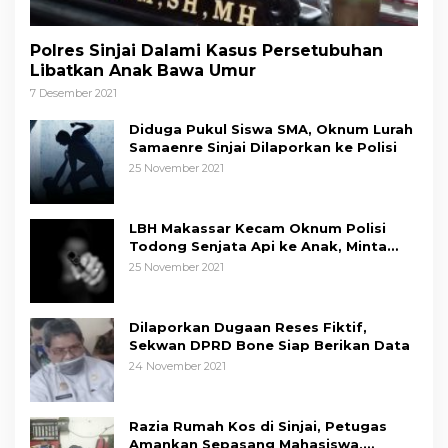
Polres Sinjai Dalami Kasus Persetubuhan
Libatkan Anak Bawa Umur
7 Desember 2021
Diduga Pukul Siswa SMA, Oknum Lurah
Samaenre Sinjai Dilaporkan ke Polisi
25 November 2021
LBH Makassar Kecam Oknum Polisi
Todong Senjata Api ke Anak, Minta
Kapolda Sulsel Tindak Tegas
25 November 2021
Dilaporkan Dugaan Reses Fiktif,
Sekwan DPRD Bone Siap Berikan Data
24 November 2021
Razia Rumah Kos di Sinjai, Petugas
Amankan Sepasang Mahasiswa,