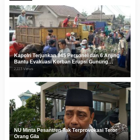
Kapolri Terjunkan 945 Personel dan 6 Anjing
Bantu Evakuasi Korban Erupsi Gunung
Semeru
2,223 Views
NU Minta Pesantren Tak Terprovokasi Teror
Orang Gila