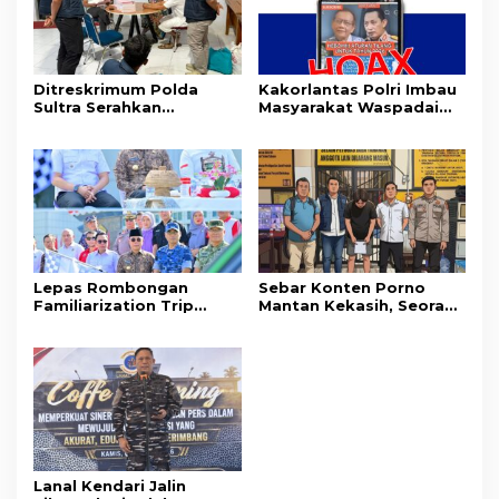
Ditreskrimum Polda
Kakorlantas Polri Imbau
Sultra Serahkan
Masyarakat Waspadai
Tersangka dan Barang
Hoaks Soal Aturan Tilang
Bukti Kasus Dugaan
Baru
Penyelenggaraan
Perjalanan Ibadah Umrah
Tanpa Izin ke Kejaksaan
Lepas Rombongan
Sebar Konten Porno
Familiarization Trip
Mantan Kekasih, Seorang
Overland, Gubernur Ajak
Pria Terancam Pidana 10
Promosikan Wisata dan
Tahun Penjara
Gerakkan Ekonomi
Daerah
Lanal Kendari Jalin