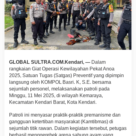
t
A
n
o
a
2
0
2
5
G
e
GLOBAL SULTRA.COM.Kendari, —
Dalam
r
rangkaian Giat Operasi Kewilayahan Pekat Anoa
e
b
2025, Satuan Tugas (Satgas) Preventif yang dipimpin
e
langsung oleh KOMPOL Basri. K, S.E. bersama
k
sejumlah personel, melaksanakan patroli pada
S
Minggu, 11 Mei 2025, di wilayah Kemaraya,
a
Kecamatan Kendari Barat, Kota Kendari.
b
u
n
Patroli ini menyasar praktik-praktik premanisme dan
g
gangguan ketertiban masyarakat (Kamtibmas) di
A
sejumlah titik rawan. Dalam kegiatan tersebut, petugas
y
berhasil menggerebek arena sabung ayam yang
a