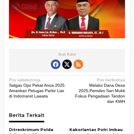
Ikuti Kami
N
Pos sebelumnya
Pos berikutnya
Satgas Ops Pekat Anoa 2025
Melalui Dana Desa
a
Amankan Petugas Parkir Liar
2025,Pemdes Sari Mukti
v
di Indomaret Lawata
Fokus Pengadaan Tandon
dan KWH
i
g
Berita Terkait
a
s
Ditreskrimum Polda
Kakorlantas Polri Imbau