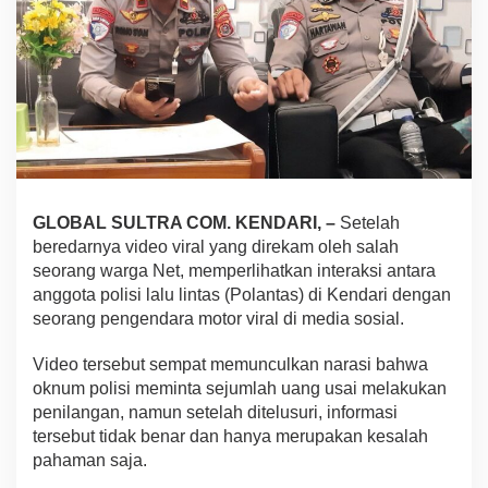
s
a
n
B
r
i
p
k
a
H
a
GLOBAL SULTRA COM. KENDARI, –
Setelah
r
beredarnya video viral yang direkam oleh salah
t
a
seorang warga Net, memperlihatkan interaksi antara
w
anggota polisi lalu lintas (Polantas) di Kendari dengan
a
seorang pengendara motor viral di media sosial.
n
T
Video tersebut sempat memunculkan narasi bahwa
e
r
oknum polisi meminta sejumlah uang usai melakukan
k
penilangan, namun setelah ditelusuri, informasi
a
tersebut tidak benar dan hanya merupakan kesalah
i
pahaman saja.
t
V