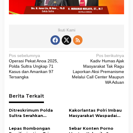
Ikuti Kami
N
Pos sebelumnya
Pos berikutnya
Operasi Pekat Anoa 2025,
Kadiv Humas Ajak
a
Polda Sultra Ungkap 71
Masyarakat Tak Ragu
v
Kasus dan Amankan 97
Laporkan Aksi Premanisme
Tersangka
Melalui Call Center Maupun
i
WA Aduan
g
Berita Terkait
a
s
Ditreskrimum Polda
Kakorlantas Polri Imbau
i
Sultra Serahkan
Masyarakat Waspadai
Tersangka dan Barang
Hoaks Soal Aturan Tilang
p
Bukti Kasus Dugaan
Baru
Lepas Rombongan
Sebar Konten Porno
o
Penyelenggaraan