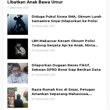
Libatkan Anak Bawa Umur
7 Desember 2021
Diduga Pukul Siswa SMA, Oknum Lurah
Samaenre Sinjai Dilaporkan ke Polisi
25 November 2021
LBH Makassar Kecam Oknum Polisi
Todong Senjata Api ke Anak, Minta
Kapolda Sulsel Tindak Tegas
25 November 2021
Dilaporkan Dugaan Reses Fiktif,
Sekwan DPRD Bone Siap Berikan Data
24 November 2021
Razia Rumah Kos di Sinjai, Petugas
Amankan Sepasang Mahasiswa,
Mengaku Berpacaran
23 November 2021