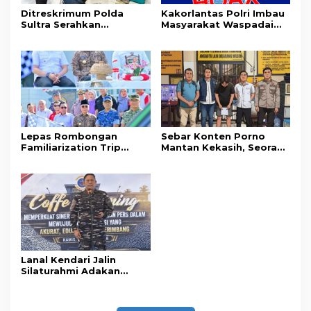
Ditreskrimum Polda
Kakorlantas Polri Imbau
Sultra Serahkan
Masyarakat Waspadai
Tersangka dan Barang
Hoaks Soal Aturan Tilang
Bukti Kasus Dugaan
Baru
Penyelenggaraan
Perjalanan Ibadah Umrah
Tanpa Izin ke Kejaksaan
Lepas Rombongan
Sebar Konten Porno
Familiarization Trip
Mantan Kekasih, Seorang
Overland, Gubernur Ajak
Pria Terancam Pidana 10
Promosikan Wisata dan
Tahun Penjara
Gerakkan Ekonomi
Daerah
Lanal Kendari Jalin
Silaturahmi Adakan
Acara Coffee Morning
Bersama Insan Pers.