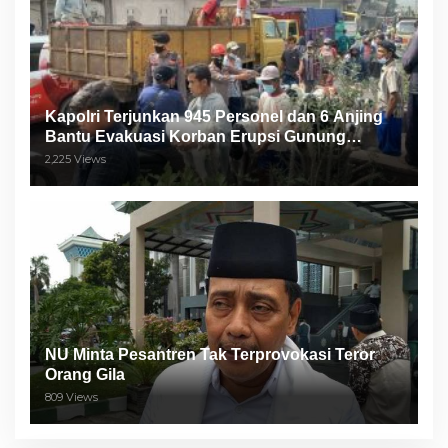
Kapolri Terjunkan 945 Personel dan 6 Anjing
Bantu Evakuasi Korban Erupsi Gunung
Semeru
2,225 Views
NU Minta Pesantren Tak Terprovokasi Teror
Orang Gila
809 Views