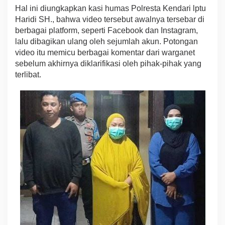
i
Hal ini diungkapkan kasi humas Polresta Kendari lptu
d
Haridi SH., bahwa video tersebut awalnya tersebar di
i
berbagai platform, seperti Facebook dan Instagram,
o
lalu dibagikan ulang oleh sejumlah akun. Potongan
V
video itu memicu berbagai komentar dari warganet
i
r
sebelum akhirnya diklarifikasi oleh pihak-pihak yang
a
terlibat.
l
d
i
M
e
d
s
o
s