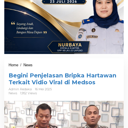
Home
/
News
B
e
Begini Penjelasan Bripka Hartawan
g
i
Terkait Vidio Viral di Medsos
n
Admin Redaksi
16 Mei 2025
i
News
1,952 Views
P
e
n
j
e
l
a