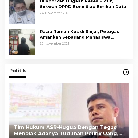
Dilaporkan Dugaan Reses Fiktif,
Sekwan DPRD Bone Siap Berikan Data
24 November 2021
Razia Rumah Kos di Sinjai, Petugas
Amankan Sepasang Mahasiswa,
Mengaku Berpacaran
23 November 2021
Politik
Tim Hukum ASR-Hugua Dengan Tegas
K
Menolak Adanya Tuduhan Politik Uang,
P