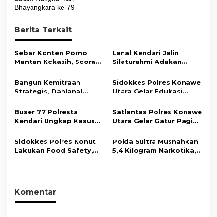
Bhayangkara ke-79
g
a
Berita Terkait
s
i
Sebar Konten Porno
Lanal Kendari Jalin
Mantan Kekasih, Seorang
Silaturahmi Adakan
p
Pria Terancam Pidana 10
Acara Coffee Morning
o
Tahun Penjara
Bersama Insan Pers.
Bangun Kemitraan
Sidokkes Polres Konawe
s
Strategis, Danlanal
Utara Gelar Edukasi
Kendari Ajak Media
Penyakit Jantung
Wujudkan Informasi
Koroner, Tingkatkan
Buser 77 Polresta
Satlantas Polres Konawe
Objektif dan Berimbang
Kesadaran Personel
Kendari Ungkap Kasus
Utara Gelar Gatur Pagi
akan Pentingnya Hidup
Curnik, Lima Handphone
Sejumlah Titik Rawan,
Sehat
Hasil Curian Berhasil
Ciptakan Kamseltibcar
Sidokkes Polres Konut
Polda Sultra Musnahkan
Diamankan
Lantas dan Pelayanan
Lakukan Food Safety,
5,4 Kilogram Narkotika,
Masyarakat
Pastikan Makanan
Selamatkan Ribuan Jiwa
Memenuhi Standar
dari Ancaman
Keamanan Dan Layak
Penyalahgunaan
Konsumsi
Komentar