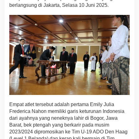
berlangsung di Jakarta, Selasa 10 Juni 2025.
u
k
T
i
m
n
a
s
P
u
t
r
i
G
a
r
u
d
Empat atlet tersebut adalah pertama Emily Julia
a
Frederica Nahon memiliki garis keturunan Indonesia
dari ayahnya yang neneknya lahir di Bogor, Jawa
Barat, bek ptengah yang berkarir pada musim
2023/2024 dipromosikan ke Tim U-19 ADO Den Haag
(Level 1 Belanda) dan kerap kali bermain di Tim