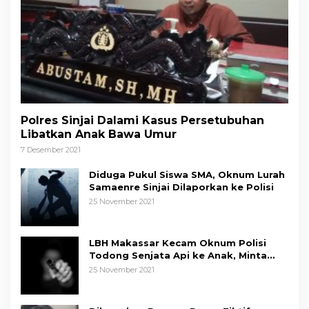
Polres Sinjai Dalami Kasus Persetubuhan
Libatkan Anak Bawa Umur
7 Desember 2021
Diduga Pukul Siswa SMA, Oknum Lurah
Samaenre Sinjai Dilaporkan ke Polisi
25 November 2021
LBH Makassar Kecam Oknum Polisi
Todong Senjata Api ke Anak, Minta
Kapolda Sulsel Tindak Tegas
25 November 2021