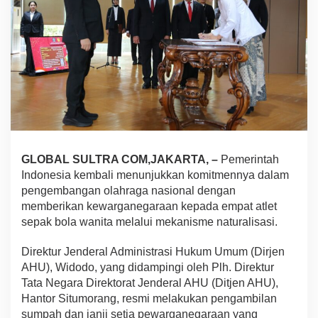
e
l
a
n
d
a
R
e
s
m
i
J
GLOBAL SULTRA COM,JAKARTA, –
Pemerintah
a
Indonesia kembali menunjukkan komitmennya dalam
d
i
pengembangan olahraga nasional dengan
P
memberikan kewarganegaraan kepada empat atlet
e
sepak bola wanita melalui mekanisme naturalisasi.
r
t
Direktur Jenderal Administrasi Hukum Umum (Dirjen
i
w
AHU), Widodo, yang didampingi oleh Plh. Direktur
i
Tata Negara Direktorat Jenderal AHU (Ditjen AHU),
U
Hantor Situmorang, resmi melakukan pengambilan
n
sumpah dan janji setia pewarganegaraan yang
t