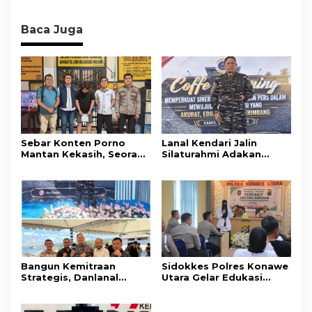
Baca Juga
Sebar Konten Porno
Lanal Kendari Jalin
Mantan Kekasih, Seorang
Silaturahmi Adakan
Pria Terancam Pidana 10
Acara Coffee Morning
Tahun Penjara
Bersama Insan Pers.
Bangun Kemitraan
Sidokkes Polres Konawe
Strategis, Danlanal
Utara Gelar Edukasi
Kendari Ajak Media
Penyakit Jantung
Wujudkan Informasi
Koroner, Tingkatkan
Objektif dan Berimbang
Kesadaran Personel