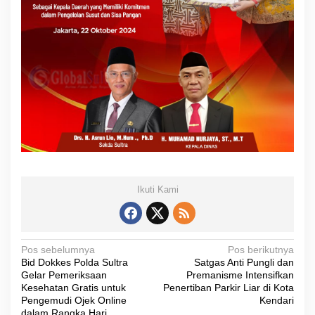
Ikuti Kami
N
Pos sebelumnya
Pos berikutnya
Bid Dokkes Polda Sultra
Satgas Anti Pungli dan
a
Gelar Pemeriksaan
Premanisme Intensifkan
v
Kesehatan Gratis untuk
Penertiban Parkir Liar di Kota
Pengemudi Ojek Online
Kendari
i
dalam Rangka Hari