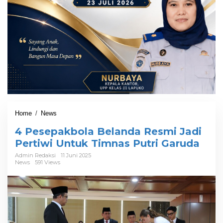
Home
/
News
4
P
4 Pesepakbola Belanda Resmi Jadi
e
s
Pertiwi Untuk Timnas Putri Garuda
e
Admin Redaksi
11 Juni 2025
p
News
591 Views
a
k
b
o
l
a
B