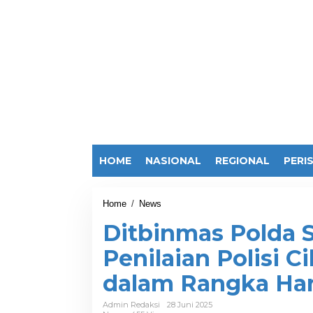
HOME
NASIONAL
REGIONAL
PERI
Home
/
News
D
i
Ditbinmas Polda 
t
b
Penilaian Polisi C
i
n
dalam Rangka Har
m
a
s
Admin Redaksi
28 Juni 2025