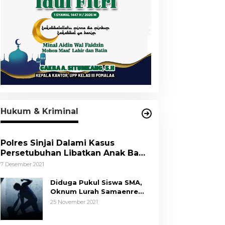
Hukum & Kriminal
Polres Sinjai Dalami Kasus
Persetubuhan Libatkan Anak Bawa
Umur
7 Desember 2021
Diduga Pukul Siswa SMA,
Oknum Lurah Samaenre
Sinjai Dilaporkan ke Polisi
25 November 2021