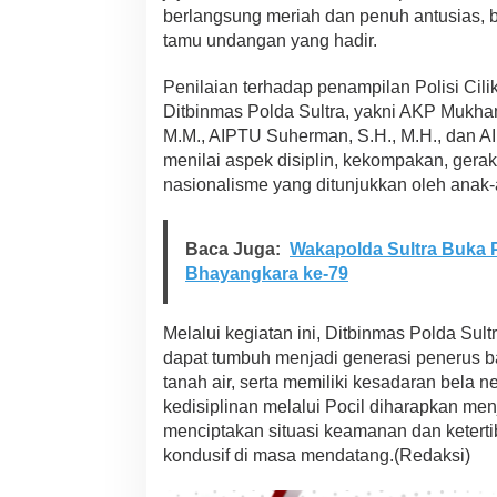
n
berlangsung meriah dan penuh antusias, b
g
tamu undangan yang hadir.
k
a
Penilaian terhadap penampilan Polisi Cili
r
Ditbinmas Polda Sultra, yakni AKP Mukha
a
k
M.M., AIPTU Suherman, S.H., M.H., dan A
e
menilai aspek disiplin, kekompakan, gerak
-
nasionalisme yang ditunjukkan oleh anak-
7
9
Baca Juga:
Wakapolda Sultra Buka 
Bhayangkara ke-79
Melalui kegiatan ini, Ditbinmas Polda Sult
dapat tumbuh menjadi generasi penerus ba
tanah air, serta memiliki kesadaran bela n
kedisiplinan melalui Pocil diharapkan men
menciptakan situasi keamanan dan ketert
kondusif di masa mendatang.(Redaksi)