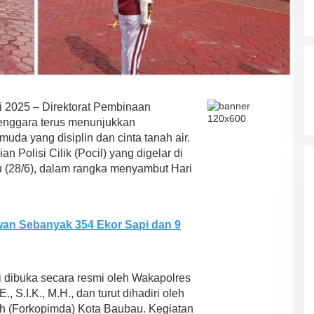
i 2025 – Direktorat Pembinaan
Tenggara terus menunjukkan
da yang disiplin dan cinta tanah air.
an Polisi Cilik (Pocil) yang digelar di
 (28/6), dalam rangka menyambut Hari
wan Sebanyak 354 Ekor Sapi dan 9
ni dibuka secara resmi oleh Wakapolres
 S.I.K., M.H., dan turut dihadiri oleh
h (Forkopimda) Kota Baubau. Kegiatan