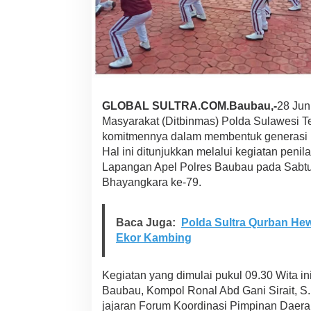
a
u
b
a
u
d
a
l
GLOBAL SULTRA.COM.Baubau,-
28 Jun
a
m
Masyarakat (Ditbinmas) Polda Sulawesi 
R
komitmennya dalam membentuk generasi mu
a
Hal ini ditunjukkan melalui kegiatan penilai
n
Lapangan Apel Polres Baubau pada Sabtu
g
Bhayangkara ke-79.
k
a
H
a
Baca Juga:
Polda Sultra Qurban He
r
Ekor Kambing
i
B
h
Kegiatan yang dimulai pukul 09.30 Wita i
a
Baubau, Kompol Ronal Abd Gani Sirait, S.E.,
y
jajaran Forum Koordinasi Pimpinan Daera
a