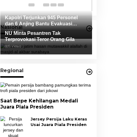
Tidak Terbukti
Kapolri Terjunkan 945 Personel
dan 6 Anjing Bantu Evakuasi
Nasional
Korban Erupsi Gunung Semeru
2,222 Views
NU Minta Pesantren Tak
Terprovokasi Teror Orang Gila
809 Views
Regional
Saat Bepe Kehilangan Medali
Juara Piala Presiden
Jersey Persija Laku Keras
Usai Juara Piala Presiden