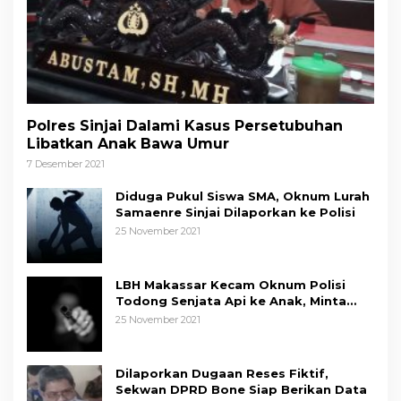
Polres Sinjai Dalami Kasus Persetubuhan
Libatkan Anak Bawa Umur
7 Desember 2021
Diduga Pukul Siswa SMA, Oknum Lurah
Samaenre Sinjai Dilaporkan ke Polisi
25 November 2021
LBH Makassar Kecam Oknum Polisi
Todong Senjata Api ke Anak, Minta
Kapolda Sulsel Tindak Tegas
25 November 2021
Dilaporkan Dugaan Reses Fiktif,
Sekwan DPRD Bone Siap Berikan Data