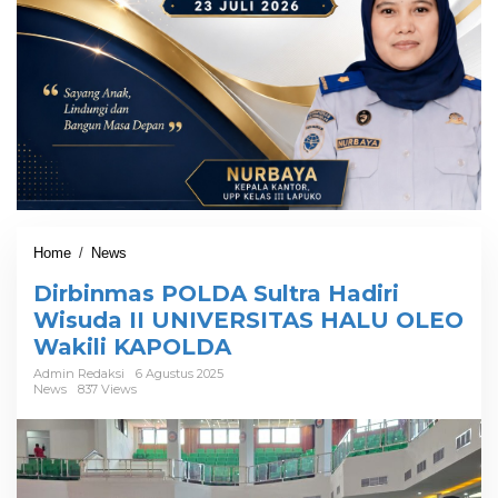
Home
/
News
D
i
Dirbinmas POLDA Sultra Hadiri
r
b
Wisuda II UNIVERSITAS HALU OLEO
i
Wakili KAPOLDA
n
m
Admin Redaksi
6 Agustus 2025
News
837 Views
a
s
P
O
L
D