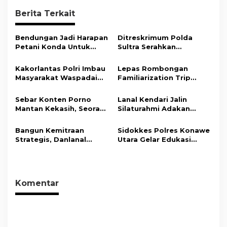
g
Berita Terkait
a
s
Bendungan Jadi Harapan
Ditreskrimum Polda
Petani Konda Untuk
Sultra Serahkan
i
Tingkatkan Produksi
Tersangka dan Barang
Padi
Bukti Kasus Dugaan
p
Kakorlantas Polri Imbau
Lepas Rombongan
Penyelenggaraan
Masyarakat Waspadai
Familiarization Trip
o
Perjalanan Ibadah Umrah
Hoaks Soal Aturan Tilang
Overland, Gubernur Ajak
Tanpa Izin ke Kejaksaan
s
Baru
Promosikan Wisata dan
Sebar Konten Porno
Lanal Kendari Jalin
Gerakkan Ekonomi
Mantan Kekasih, Seorang
Silaturahmi Adakan
Daerah
Pria Terancam Pidana 10
Acara Coffee Morning
Tahun Penjara
Bersama Insan Pers.
Bangun Kemitraan
Sidokkes Polres Konawe
Strategis, Danlanal
Utara Gelar Edukasi
Kendari Ajak Media
Penyakit Jantung
Wujudkan Informasi
Koroner, Tingkatkan
Objektif dan Berimbang
Kesadaran Personel
akan Pentingnya Hidup
Komentar
Sehat