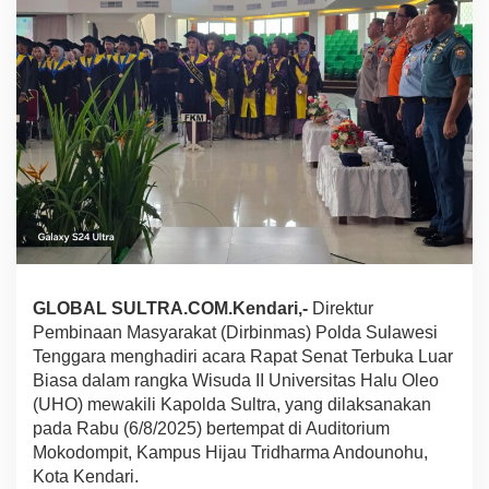
A
S
u
l
t
r
a
H
a
d
i
r
i
W
i
GLOBAL SULTRA.COM.Kendari,-
Direktur
s
u
Pembinaan Masyarakat (Dirbinmas) Polda Sulawesi
d
Tenggara menghadiri acara Rapat Senat Terbuka Luar
a
Biasa dalam rangka Wisuda II Universitas Halu Oleo
I
(UHO) mewakili Kapolda Sultra, yang dilaksanakan
I
U
pada Rabu (6/8/2025) bertempat di Auditorium
N
Mokodompit, Kampus Hijau Tridharma Andounohu,
I
Kota Kendari.
V