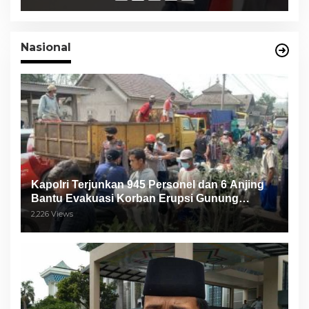
Nasional
Kapolri Terjunkan 945 Personel dan 6 Anjing
Bantu Evakuasi Korban Erupsi Gunung
Semeru
2,226 Views