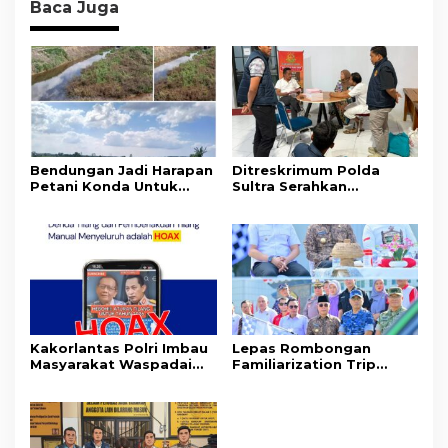
Baca Juga
Bendungan Jadi Harapan
Ditreskrimum Polda
Petani Konda Untuk
Sultra Serahkan
Tingkatkan Produksi
Tersangka dan Barang
Padi
Bukti Kasus Dugaan
Penyelenggaraan
Perjalanan Ibadah Umrah
Tanpa Izin ke Kejaksaan
Kakorlantas Polri Imbau
Lepas Rombongan
Masyarakat Waspadai
Familiarization Trip
Hoaks Soal Aturan Tilang
Overland, Gubernur Ajak
Baru
Promosikan Wisata dan
Gerakkan Ekonomi
Daerah