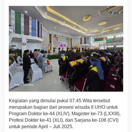
E
R
S
I
T
A
S
H
A
L
U
O
L
E
O
W
a
k
i
Kegiatan yang dimulai pukul 07.45 Wita tersebut
l
merupakan bagian dari prosesi wisuda II UHO untuk
i
Program Doktor ke-44 (XLIV), Magister ke-73 (LXXIII),
K
Profesi Dokter ke-41 (XLI), dan Sarjana ke-106 (CVI)
A
untuk periode April – Juli 2025.
P
O