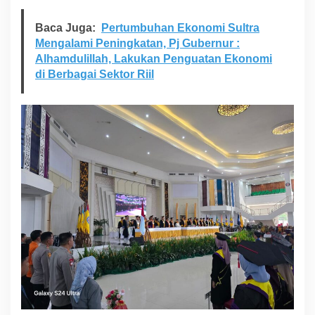
L
D
Baca Juga:
Pertumbuhan Ekonomi Sultra
A
Mengalami Peningkatan, Pj Gubernur :
Alhamdulillah, Lakukan Penguatan Ekonomi
di Berbagai Sektor Riil