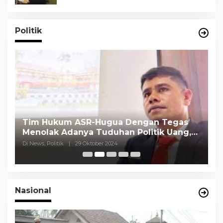
Politik
Tim Hukum ASR-Hugua Dengan Tegas
K
Menolak Adanya Tuduhan Politik Uang,
P
Pasar Murah Tidak Dilaksanakan Oleh
C
Di News, Politik
|
29 Oktober 2024
Di
Paslon
Nasional