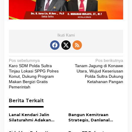
Ikuti Kami
N
Pos sebelumnya
Pos berikutnya
Karo SDM Polda Sultra
Tanam Jagung di Konawe
a
Tinjau Lokasi SPPG Polres
Utara, Wujud Keseriusan
v
Konut, Dukung Program
Polda Sultra Dukung
Makan Bergizi Gratis
Ketahanan Pangan
i
Pemerintah
g
Berita Terkait
a
s
Lanal Kendari Jalin
Bangun Kemitraan
i
Silaturahmi Adakan
Strategis, Danlanal
Acara Coffee Morning
Kendari Ajak Media
p
Bersama Insan Pers.
Wujudkan Informasi