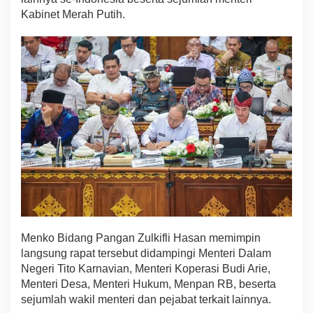
i
Kabinet Merah Putih.
M
e
r
a
h
P
u
t
i
h
,
P
e
m
p
r
o
v
Menko Bidang Pangan Zulkifli Hasan memimpin
S
langsung rapat tersebut didampingi Menteri Dalam
i
Negeri Tito Karnavian, Menteri Koperasi Budi Arie,
a
Menteri Desa, Menteri Hukum, Menpan RB, beserta
p
sejumlah wakil menteri dan pejabat terkait lainnya.
k
a