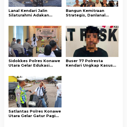
Lanal Kendari Jalin
Bangun Kemitraan
Silaturahmi Adakan
Strategis, Danlanal
Acara Coffee Morning
Kendari Ajak Media
Bersama Insan Pers.
Wujudkan Informasi
Objektif dan Berimbang
Sidokkes Polres Konawe
Buser 77 Polresta
Utara Gelar Edukasi
Kendari Ungkap Kasus
Penyakit Jantung
Curnik, Lima Handphone
Koroner, Tingkatkan
Hasil Curian Berhasil
Kesadaran Personel
Diamankan
akan Pentingnya Hidup
Sehat
Satlantas Polres Konawe
Utara Gelar Gatur Pagi
Sejumlah Titik Rawan,
Ciptakan Kamseltibcar