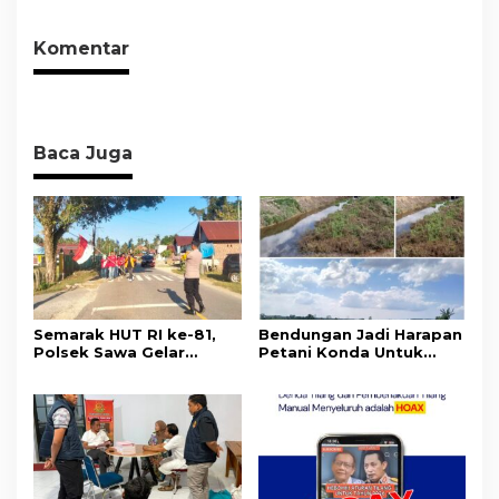
Objektif dan Berimbang
Komentar
Baca Juga
Semarak HUT RI ke-81,
Bendungan Jadi Harapan
Polsek Sawa Gelar
Petani Konda Untuk
Pengamanan
Tingkatkan Produksi
Pembukaan Pekan
Padi
Olahraga 2026 Tingkat
Kecamatan