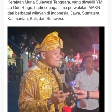
Kerajaan Muna Sulawesi Tenggara, yang diwakili YM
k
La Ode Riago, hadir sebagai lima perwakilan MAKN
a
dari berbagai wilayah di Indonesia, Jawa, Sumatera,
n
P
Kalimantan, Bali, dan Sulawesi.
a
k
a
i
a
n
A
d
a
t
K
e
r
a
j
a
a
n
M
u