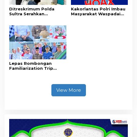
Ditreskrimum Polda
Kakorlantas Polri Imbau
Sultra Serahkan
Masyarakat Waspadai
Tersangka dan Barang
Hoaks Soal Aturan Tilang
Bukti Kasus Dugaan
Baru
Penyelenggaraan
Perjalanan Ibadah Umrah
Tanpa Izin ke Kejaksaan
Lepas Rombongan
Familiarization Trip
Overland, Gubernur Ajak
Promosikan Wisata dan
Gerakkan Ekonomi
Daerah
View More