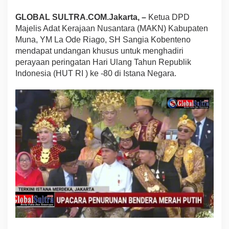
Y
GLOBAL SULTRA.COM.Jakarta, –
Ketua DPD
M
L
Majelis Adat Kerajaan Nusantara (MAKN) Kabupaten
a
Muna, YM La Ode Riago, SH Sangia Kobenteno
o
mendapat undangan khusus untuk menghadiri
d
perayaan peringatan Hari Ulang Tahun Republik
e
R
Indonesia (HUT RI ) ke -80 di Istana Negara.
i
a
g
o
T
a
m
p
i
l
M
e
n
g
e
n
a