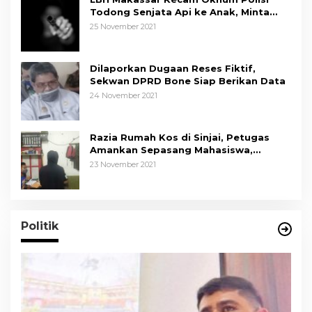
Todong Senjata Api ke Anak, Minta
Kapolda Sulsel Tindak Tegas
25 November 2021
Dilaporkan Dugaan Reses Fiktif,
Sekwan DPRD Bone Siap Berikan Data
24 November 2021
Razia Rumah Kos di Sinjai, Petugas
Amankan Sepasang Mahasiswa,
Mengaku Berpacaran
23 November 2021
Politik