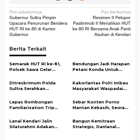
N
Pos sebelumnya
Pos berikutnya
Gubernur Sultra Pimpin
Resimen II Pelopor
a
Upacara Penurunan Bendera
Pasbrimob II Meriahkan HUT
v
HUT RI ke-80 di Kantor
ke-80 RI Bersama Anak Panti
Gubernur
Asuhan di Kendari
i
g
Berita Terkait
a
s
Semarak HUT RI ke-81,
Bendungan Jadi Harapan
Polsek Sawa Gelar
Petani Konda Untuk
i
Pengamanan
Tingkatkan Produksi
Pembukaan Pekan
Padi
p
Ditreskrimum Polda
Kakorlantas Polri Imbau
Olahraga 2026 Tingkat
Sultra Serahkan
Masyarakat Waspadai
o
Kecamatan
Tersangka dan Barang
Hoaks Soal Aturan Tilang
s
Bukti Kasus Dugaan
Baru
Lepas Rombongan
Sebar Konten Porno
Penyelenggaraan
Familiarization Trip
Mantan Kekasih, Seorang
Perjalanan Ibadah Umrah
Overland, Gubernur Ajak
Pria Terancam Pidana 10
Tanpa Izin ke Kejaksaan
Promosikan Wisata dan
Tahun Penjara
Lanal Kendari Jalin
Bangun Kemitraan
Gerakkan Ekonomi
Silaturahmi Adakan
Strategis, Danlanal
Daerah
Acara Coffee Morning
Kendari Ajak Media
Bersama Insan Pers.
Wujudkan Informasi