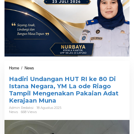
Home
/
News
H
a
Hadiri Undangan HUT RI ke 80 Di
d
i
Istana Negara, YM La ode Riago
r
Tampil Mengenakan Pakaian Adat
i
Kerajaan Muna
U
n
Admin Redaksi
18 Agustus 2025
d
News
668 Views
a
n
g
a