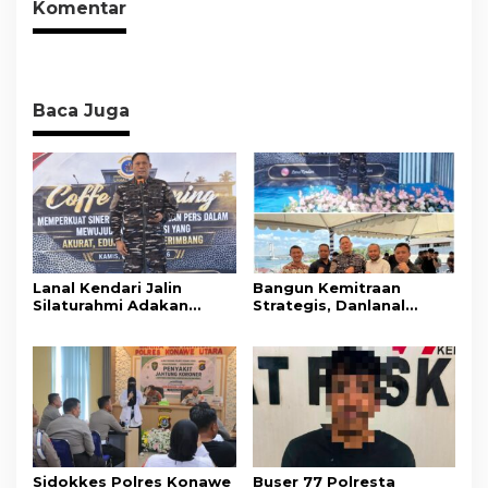
Komentar
Baca Juga
Lanal Kendari Jalin
Bangun Kemitraan
Silaturahmi Adakan
Strategis, Danlanal
Acara Coffee Morning
Kendari Ajak Media
Bersama Insan Pers.
Wujudkan Informasi
Objektif dan Berimbang
Sidokkes Polres Konawe
Buser 77 Polresta