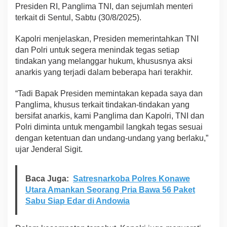
Presiden RI, Panglima TNI, dan sejumlah menteri
a
s
terkait di Sentul, Sabtu (30/8/2025).
A
t
Kapolri menjelaskan, Presiden memerintahkan TNI
a
dan Polri untuk segera menindak tegas setiap
s
tindakan yang melanggar hukum, khususnya aksi
i
A
anarkis yang terjadi dalam beberapa hari terakhir.
k
s
“Tadi Bapak Presiden memintakan kepada saya dan
i
Panglima, khusus terkait tindakan-tindakan yang
A
bersifat anarkis, kami Panglima dan Kapolri, TNI dan
n
a
Polri diminta untuk mengambil langkah tegas sesuai
r
dengan ketentuan dan undang-undang yang berlaku,”
k
ujar Jenderal Sigit.
i
s
,
Baca Juga:
Satresnarkoba Polres Konawe
P
Utara Amankan Seorang Pria Bawa 56 Paket
a
s
Sabu Siap Edar di Andowia
t
i
k