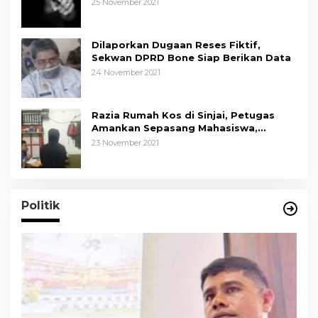
25 November 2021
Dilaporkan Dugaan Reses Fiktif,
Sekwan DPRD Bone Siap Berikan Data
24 November 2021
Razia Rumah Kos di Sinjai, Petugas
Amankan Sepasang Mahasiswa,
Mengaku Berpacaran
23 November 2021
Politik