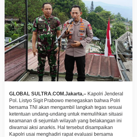
g
l
i
m
a
T
N
I
S
i
a
p
k
a
n
L
a
GLOBAL SULTRA.COM.Jakarta,–
Kapolri Jenderal
n
Pol. Listyo Sigit Prabowo menegaskan bahwa Polri
g
bersama TNI akan mengambil langkah tegas sesuai
k
ketentuan undang-undang untuk memulihkan situasi
a
h
keamanan di sejumlah wilayah yang belakangan ini
T
diwarnai aksi anarkis. Hal tersebut disampaikan
e
Kapolri usai menghadiri rapat evaluasi bersama
g