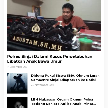
Polres Sinjai Dalami Kasus Persetubuhan
Libatkan Anak Bawa Umur
7 Desember 2021
Diduga Pukul Siswa SMA, Oknum Lurah
Samaenre Sinjai Dilaporkan ke Polisi
25 November 2021
LBH Makassar Kecam Oknum Polisi
Todong Senjata Api ke Anak, Minta
Kapolda Sulsel Tindak Tegas