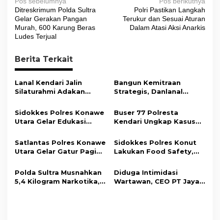
N
Pos sebelumnya
Pos berikutnya
Ditreskrimum Polda Sultra
Polri Pastikan Langkah
a
Gelar Gerakan Pangan
Terukur dan Sesuai Aturan
v
Murah, 600 Karung Beras
Dalam Atasi Aksi Anarkis
Ludes Terjual
i
g
Berita Terkait
a
s
Lanal Kendari Jalin
Bangun Kemitraan
Silaturahmi Adakan
Strategis, Danlanal
i
Acara Coffee Morning
Kendari Ajak Media
Bersama Insan Pers.
Wujudkan Informasi
p
Sidokkes Polres Konawe
Buser 77 Polresta
Objektif dan Berimbang
Utara Gelar Edukasi
Kendari Ungkap Kasus
o
Penyakit Jantung
Curnik, Lima Handphone
s
Koroner, Tingkatkan
Hasil Curian Berhasil
Satlantas Polres Konawe
Sidokkes Polres Konut
Kesadaran Personel
Diamankan
Utara Gelar Gatur Pagi
Lakukan Food Safety,
akan Pentingnya Hidup
Sejumlah Titik Rawan,
Pastikan Makanan
Sehat
Ciptakan Kamseltibcar
Memenuhi Standar
Polda Sultra Musnahkan
Diduga Intimidasi
Lantas dan Pelayanan
Keamanan Dan Layak
5,4 Kilogram Narkotika,
Wartawan, CEO PT Jaya
Masyarakat
Konsumsi
Selamatkan Ribuan Jiwa
Nikel Pacific Resmi
dari Ancaman
Terlapor Di Polres
Penyalahgunaan
Kolaka