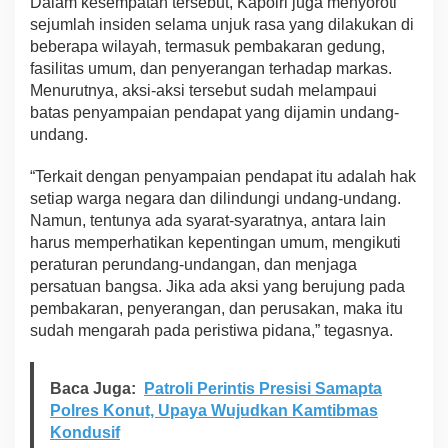
Dalam kesempatan tersebut, Kapolri juga menyoroti
a
sejumlah insiden selama unjuk rasa yang dilakukan di
n
beberapa wilayah, termasuk pembakaran gedung,
P
fasilitas umum, dan penyerangan terhadap markas.
e
m
Menurutnya, aksi-aksi tersebut sudah melampaui
u
batas penyampaian pendapat yang dijamin undang-
l
undang.
i
h
“Terkait dengan penyampaian pendapat itu adalah hak
a
n
setiap warga negara dan dilindungi undang-undang.
K
Namun, tentunya ada syarat-syaratnya, antara lain
e
harus memperhatikan kepentingan umum, mengikuti
a
peraturan perundang-undangan, dan menjaga
m
persatuan bangsa. Jika ada aksi yang berujung pada
a
n
pembakaran, penyerangan, dan perusakan, maka itu
a
sudah mengarah pada peristiwa pidana,” tegasnya.
n
N
a
Baca Juga:
Patroli Perintis Presisi Samapta
s
Polres Konut, Upaya Wujudkan Kamtibmas
i
o
Kondusif