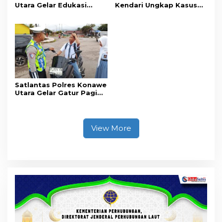
Utara Gelar Edukasi
Kendari Ungkap Kasus
Penyakit Jantung
Curnik, Lima Handphone
Koroner, Tingkatkan
Hasil Curian Berhasil
Kesadaran Personel
Diamankan
akan Pentingnya Hidup
Sehat
Satlantas Polres Konawe
Utara Gelar Gatur Pagi
Sejumlah Titik Rawan,
Ciptakan Kamseltibcar
Lantas dan Pelayanan
Masyarakat
View More