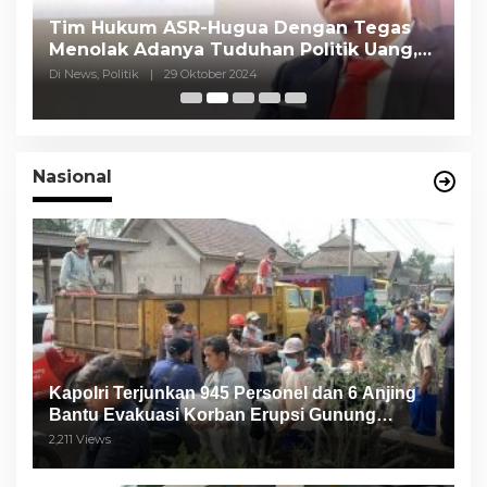
Tim Hukum ASR-Hugua Dengan Tegas
K
Menolak Adanya Tuduhan Politik Uang,
P
Pasar Murah Tidak Dilaksanakan Oleh
C
Di News, Politik
|
29 Oktober 2024
Di
Paslon
Nasional
Kapolri Terjunkan 945 Personel dan 6 Anjing
Bantu Evakuasi Korban Erupsi Gunung
Semeru
2,211 Views