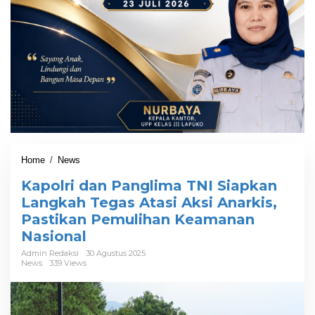
Home
/
News
K
a
Kapolri dan Panglima TNI Siapkan
p
o
Langkah Tegas Atasi Aksi Anarkis,
l
Pastikan Pemulihan Keamanan
r
Nasional
i
d
Admin Redaksi
30 Agustus 2025
a
News
339 Views
n
P
a
n