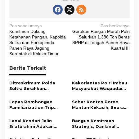
N
Pos sebelumnya
Pos berikutnya
Komitmen Dukung
Gerakan Pangan Murah Polri
a
Ketahanan Pangan, Kapolda
Salurkan 1.386 Ton Beras
v
Sultra dan Forkopimda
SPHP di Tengah Panen Raya
Panen Raya Jagung
Kuartal III
i
Serentak di Kolaka Timur
g
Berita Terkait
a
s
Ditreskrimum Polda
Kakorlantas Polri Imbau
i
Sultra Serahkan
Masyarakat Waspadai
Tersangka dan Barang
Hoaks Soal Aturan Tilang
p
Bukti Kasus Dugaan
Baru
Lepas Rombongan
Sebar Konten Porno
o
Penyelenggaraan
Familiarization Trip
Mantan Kekasih, Seorang
Perjalanan Ibadah Umrah
s
Overland, Gubernur Ajak
Pria Terancam Pidana 10
Tanpa Izin ke Kejaksaan
Promosikan Wisata dan
Tahun Penjara
Lanal Kendari Jalin
Bangun Kemitraan
Gerakkan Ekonomi
Silaturahmi Adakan
Strategis, Danlanal
Daerah
Acara Coffee Morning
Kendari Ajak Media
Bersama Insan Pers.
Wujudkan Informasi