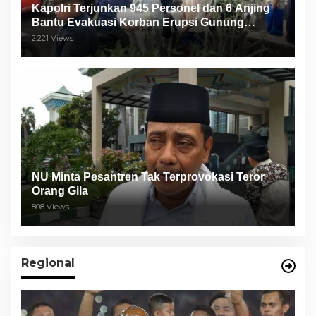
Kapolri Terjunkan 945 Personel dan 6 Anjing
Bantu Evakuasi Korban Erupsi Gunung
Semeru
2,221 Views
NU Minta Pesantren Tak Terprovokasi Teror
Orang Gila
808 Views
Regional