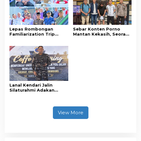
Tanpa Izin ke Kejaksaan
Lepas Rombongan
Sebar Konten Porno
Familiarization Trip
Mantan Kekasih, Seorang
Overland, Gubernur Ajak
Pria Terancam Pidana 10
Promosikan Wisata dan
Tahun Penjara
Gerakkan Ekonomi
Daerah
Lanal Kendari Jalin
Silaturahmi Adakan
Acara Coffee Morning
Bersama Insan Pers.
View More