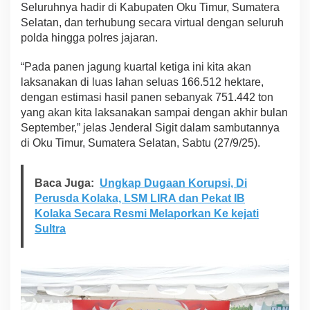
Seluruhnya hadir di Kabupaten Oku Timur, Sumatera
k
Selatan, dan terhubung secara virtual dengan seluruh
a
n
polda hingga polres jajaran.
K
o
“Pada panen jagung kuartal ketiga ini kita akan
m
laksanakan di luas lahan seluas 166.512 hektare,
i
dengan estimasi hasil panen sebanyak 751.442 ton
t
m
yang akan kita laksanakan sampai dengan akhir bulan
e
September,” jelas Jenderal Sigit dalam sambutannya
n
di Oku Timur, Sumatera Selatan, Sabtu (27/9/25).
W
u
j
Baca Juga:
Ungkap Dugaan Korupsi, Di
u
d
Perusda Kolaka, LSM LIRA dan Pekat IB
k
Kolaka Secara Resmi Melaporkan Ke kejati
a
Sultra
n
L
u
m
b
u
n