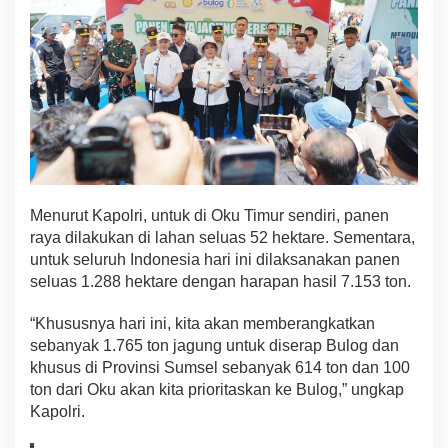
g
P
a
n
g
a
n
D
u
n
i
Menurut Kapolri, untuk di Oku Timur sendiri, panen
a
raya dilakukan di lahan seluas 52 hektare. Sementara,
untuk seluruh Indonesia hari ini dilaksanakan panen
seluas 1.288 hektare dengan harapan hasil 7.153 ton.
“Khususnya hari ini, kita akan memberangkatkan
sebanyak 1.765 ton jagung untuk diserap Bulog dan
khusus di Provinsi Sumsel sebanyak 614 ton dan 100
ton dari Oku akan kita prioritaskan ke Bulog,” ungkap
Kapolri.