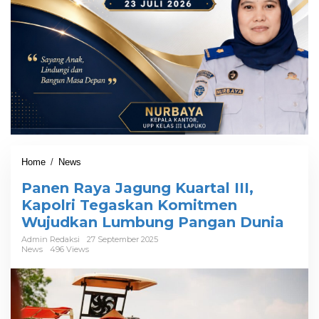
Home
/
News
P
a
Panen Raya Jagung Kuartal III,
n
e
Kapolri Tegaskan Komitmen
n
Wujudkan Lumbung Pangan Dunia
R
a
Admin Redaksi
27 September 2025
News
496 Views
y
a
J
a
g
u