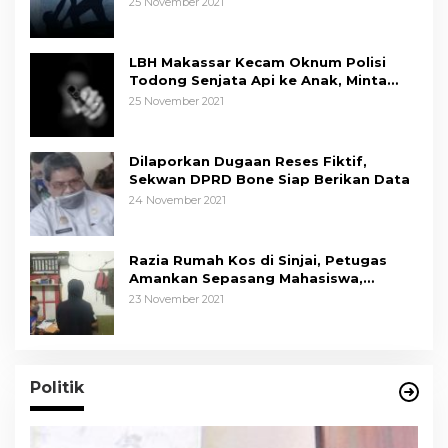
25 November 2021
LBH Makassar Kecam Oknum Polisi
Todong Senjata Api ke Anak, Minta
Kapolda Sulsel Tindak Tegas
25 November 2021
Dilaporkan Dugaan Reses Fiktif,
Sekwan DPRD Bone Siap Berikan Data
24 November 2021
Razia Rumah Kos di Sinjai, Petugas
Amankan Sepasang Mahasiswa,
Mengaku Berpacaran
23 November 2021
Politik