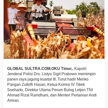
n
g
K
u
a
r
t
a
l
I
I
I
,
K
a
p
GLOBAL SULTRA.COM.OKU Timur,.
Kapolri
o
Jenderal Polisi Drs. Listyo Sigit Prabowo memimpin
l
panen raya jagung kuartal III. Turut hadir Menko
r
Pangan Zulkifli Hasan, Ketua Komisi IV Titiek
i
Soeharto, Direktur Utama Perum Bulog Letjen TNI
T
e
Ahmad Rizal Ramdhani, dan Menteri Pertanian Andi
g
Amran.
a
s