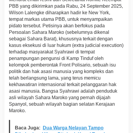
m
PBB yang dikirimkan pada Rabu, 24 September 2025,
i
Wilson Lalengke diharapkan hadir ke New York,
t
tempat markas utama PBB, untuk menyampaikan
e
pidato tersebut. Petisinya akan berfokus pada
K
e
Persoalan Sahara Maroko (sebelumnya dikenal
e
sebagai Sahara Barat), khususnya terkait dengan
m
kasus eksekusi di luar hukum (extra judicial execution)
p
terhadap masyarakat Syahrawi di tempat
a
t
penampungan pengunsi di Kamp Tinduf oleh
P
kelompok pemberontak Front Polisario, sebuah isu
B
politik dan hak asasi manusia yang kompleks dan
B
telah berlangsung lama, yang terus memicu
t
kekhawatiran internasional terkait pelanggaran hak
e
n
asasi manusia. Bangsa Syahrawi adalah penduduk
t
asli wilayah Sahara Maroko yang pernah dijajah
a
Spanyol, sebuah wilayah bagian selatan Kerajaan
n
Maroko.
g
I
s
u
Baca Juga:
Dua Warga Nelayan Tampo
S