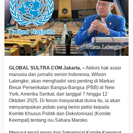
e
D
i
j
a
d
w
a
l
k
a
n
GLOBAL SULTRA.COM.Jakarta, –
Aktivis hak asasi
B
e
manusia dan jurnalis senior Indonesia, Wilson
r
Lalengke, akan menghadiri sesi penting di Markas
p
Besar Perserikatan Bangsa-Bangsa (PBB) di New
i
York, Amerika Serikat, dari tanggal 7 hingga 12
d
a
Oktober 2025. Di forum masyarakat dunia itu, ia akan
t
menyampaikan pidato yang berisi petisi kepada
o
Komite Khusus Politik dan Dekolonisasi (Komite
d
Keempat) tentang isu Sahara Maroko.
i
K
o
Menurut email resmi dari Sekretariat Komite Keempat