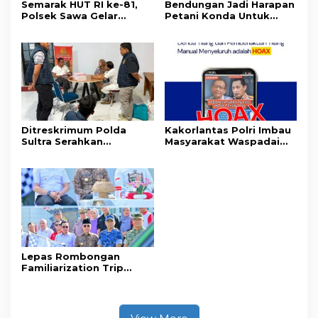
Semarak HUT RI ke-81,
Bendungan Jadi Harapan
Polsek Sawa Gelar
Petani Konda Untuk
Pengamanan
Tingkatkan Produksi
Pembukaan Pekan
Padi
Olahraga 2026 Tingkat
Kecamatan
Ditreskrimum Polda
Kakorlantas Polri Imbau
Sultra Serahkan
Masyarakat Waspadai
Tersangka dan Barang
Hoaks Soal Aturan Tilang
Bukti Kasus Dugaan
Baru
Penyelenggaraan
Perjalanan Ibadah Umrah
Tanpa Izin ke Kejaksaan
Lepas Rombongan
Familiarization Trip
Overland, Gubernur Ajak
Promosikan Wisata dan
Gerakkan Ekonomi
Daerah