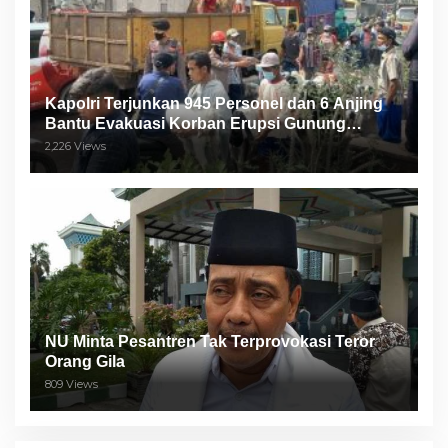
Kapolri Terjunkan 945 Personel dan 6 Anjing
Bantu Evakuasi Korban Erupsi Gunung
Semeru
2,226 Views
NU Minta Pesantren Tak Terprovokasi Teror
Orang Gila
809 Views