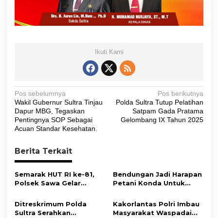
Ikuti Kami
N
Pos sebelumnya
Pos berikutnya
Wakil Gubernur Sultra Tinjau
Polda Sultra Tutup Pelatihan
a
Dapur MBG, Tegaskan
Satpam Gada Pratama
v
Pentingnya SOP Sebagai
Gelombang IX Tahun 2025
Acuan Standar Kesehatan.
i
g
Berita Terkait
a
s
Semarak HUT RI ke-81,
Bendungan Jadi Harapan
Polsek Sawa Gelar
Petani Konda Untuk
i
Pengamanan
Tingkatkan Produksi
Pembukaan Pekan
Padi
p
Ditreskrimum Polda
Kakorlantas Polri Imbau
Olahraga 2026 Tingkat
Sultra Serahkan
Masyarakat Waspadai