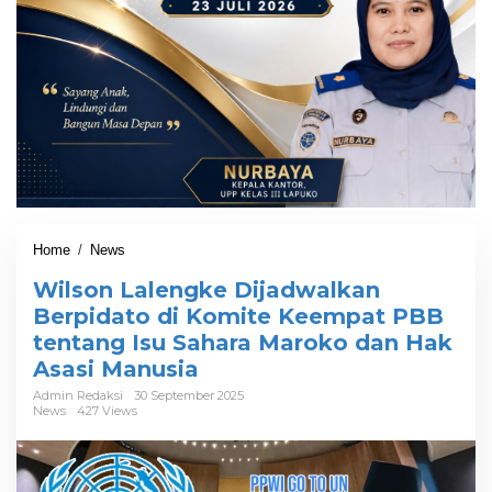
Home
/
News
W
i
Wilson Lalengke Dijadwalkan
l
s
Berpidato di Komite Keempat PBB
o
tentang Isu Sahara Maroko dan Hak
n
Asasi Manusia
L
a
Admin Redaksi
30 September 2025
l
News
427 Views
e
n
g
k