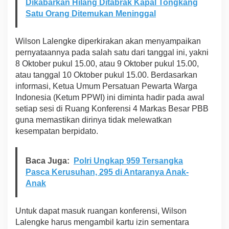
Dikabarkan Hilang Ditabrak Kapal Tongkang
a
Satu Orang Ditemukan Meninggal
h
a
r
Wilson Lalengke diperkirakan akan menyampaikan
a
pernyataannya pada salah satu dari tanggal ini, yakni
M
8 Oktober pukul 15.00, atau 9 Oktober pukul 15.00,
a
r
atau tanggal 10 Oktober pukul 15.00. Berdasarkan
o
informasi, Ketua Umum Persatuan Pewarta Warga
k
Indonesia (Ketum PPWI) ini diminta hadir pada awal
o
setiap sesi di Ruang Konferensi 4 Markas Besar PBB
d
a
guna memastikan dirinya tidak melewatkan
n
kesempatan berpidato.
H
a
k
Baca Juga:
Polri Ungkap 959 Tersangka
A
Pasca Kerusuhan, 295 di Antaranya Anak-
s
Anak
a
s
i
Untuk dapat masuk ruangan konferensi, Wilson
M
a
Lalengke harus mengambil kartu izin sementara