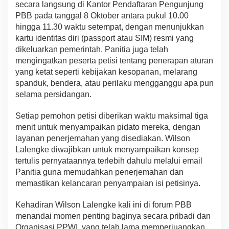
n
secara langsung di Kantor Pendaftaran Pengunjung
u
PBB pada tanggal 8 Oktober antara pukul 10.00
s
hingga 11.30 waktu setempat, dengan menunjukkan
i
a
kartu identitas diri (passport atau SIM) resmi yang
dikeluarkan pemerintah. Panitia juga telah
mengingatkan peserta petisi tentang penerapan aturan
yang ketat seperti kebijakan kesopanan, melarang
spanduk, bendera, atau perilaku mengganggu apa pun
selama persidangan.
Setiap pemohon petisi diberikan waktu maksimal tiga
menit untuk menyampaikan pidato mereka, dengan
layanan penerjemahan yang disediakan. Wilson
Lalengke diwajibkan untuk menyampaikan konsep
tertulis pernyataannya terlebih dahulu melalui email
Panitia guna memudahkan penerjemahan dan
memastikan kelancaran penyampaian isi petisinya.
Kehadiran Wilson Lalengke kali ini di forum PBB
menandai momen penting baginya secara pribadi dan
Organisasi PPWI, yang telah lama memperjuangkan