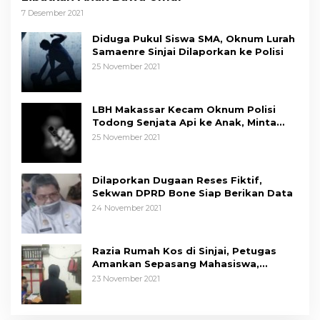
7 Desember 2021
Diduga Pukul Siswa SMA, Oknum Lurah
Samaenre Sinjai Dilaporkan ke Polisi
25 November 2021
LBH Makassar Kecam Oknum Polisi
Todong Senjata Api ke Anak, Minta
Kapolda Sulsel Tindak Tegas
25 November 2021
Dilaporkan Dugaan Reses Fiktif,
Sekwan DPRD Bone Siap Berikan Data
24 November 2021
Razia Rumah Kos di Sinjai, Petugas
Amankan Sepasang Mahasiswa,
Mengaku Berpacaran
23 November 2021