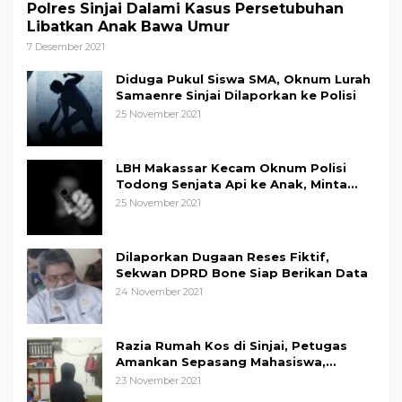
Polres Sinjai Dalami Kasus Persetubuhan
Libatkan Anak Bawa Umur
7 Desember 2021
Diduga Pukul Siswa SMA, Oknum Lurah
Samaenre Sinjai Dilaporkan ke Polisi
25 November 2021
LBH Makassar Kecam Oknum Polisi
Todong Senjata Api ke Anak, Minta
Kapolda Sulsel Tindak Tegas
25 November 2021
Dilaporkan Dugaan Reses Fiktif,
Sekwan DPRD Bone Siap Berikan Data
24 November 2021
Razia Rumah Kos di Sinjai, Petugas
Amankan Sepasang Mahasiswa,
Mengaku Berpacaran
23 November 2021