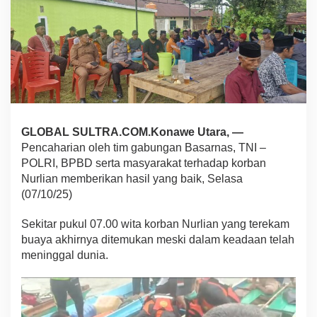
r
s
a
m
a
M
a
s
y
a
GLOBAL SULTRA.COM.Konawe Utara, —
r
Pencaharian oleh tim gabungan Basarnas, TNI –
a
k
POLRI, BPBD serta masyarakat terhadap korban
a
Nurlian memberikan hasil yang baik, Selasa
t
(07/10/25)
B
e
Sekitar pukul 07.00 wita korban Nurlian yang terekam
r
h
buaya akhirnya ditemukan meski dalam keadaan telah
a
meninggal dunia.
s
i
l
T
e