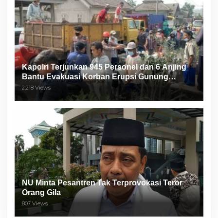
Kapolri Terjunkan 945 Personel dan 6 Anjing
Bantu Evakuasi Korban Erupsi Gunung
Semeru
2,218 Views
NU Minta Pesantren Tak Terprovokasi Teror
Orang Gila
807 Views