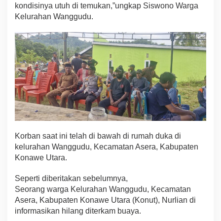
kondisinya utuh di temukan,”ungkap Siswono Warga
o
Kelurahan Wanggudu.
n
u
t
Y
a
n
g
D
i
t
e
r
k
a
Korban saat ini telah di bawah di rumah duka di
m
kelurahan Wanggudu, Kecamatan Asera, Kabupaten
B
Konawe Utara.
u
a
y
Seperti diberitakan sebelumnya,
a
Seorang warga Kelurahan Wanggudu, Kecamatan
D
Asera, Kabupaten Konawe Utara (Konut), Nurlian di
a
informasikan hilang diterkam buaya.
l