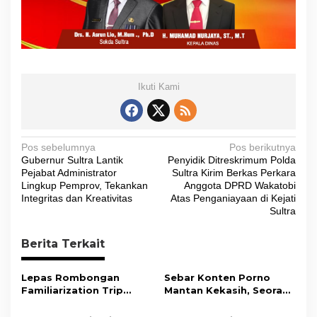
Ikuti Kami
N
Pos sebelumnya
Pos berikutnya
Gubernur Sultra Lantik
Penyidik Ditreskrimum Polda
a
Pejabat Administrator
Sultra Kirim Berkas Perkara
v
Lingkup Pemprov, Tekankan
Anggota DPRD Wakatobi
Integritas dan Kreativitas
Atas Penganiayaan di Kejati
i
Sultra
g
Berita Terkait
a
s
Lepas Rombongan
Sebar Konten Porno
i
Familiarization Trip
Mantan Kekasih, Seorang
Overland, Gubernur Ajak
Pria Terancam Pidana 10
p
Promosikan Wisata dan
Tahun Penjara