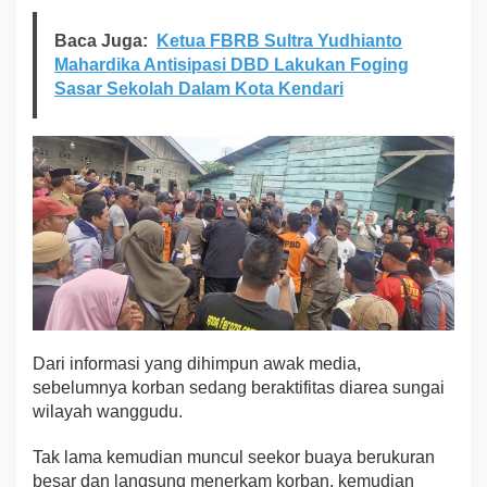
a
m
Baca Juga:
Ketua FBRB Sultra Yudhianto
K
o
Mahardika Antisipasi DBD Lakukan Foging
n
Sasar Sekolah Dalam Kota Kendari
d
i
s
i
T
i
d
a
k
B
e
r
n
y
Dari informasi yang dihimpun awak media,
a
sebelumnya korban sedang beraktifitas diarea sungai
w
wilayah wanggudu.
a
Tak lama kemudian muncul seekor buaya berukuran
besar dan langsung menerkam korban, kemudian