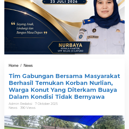
Home
/
News
T
i
Tim Gabungan Bersama Masyarakat
m
G
Berhasil Temukan Korban Nurlian,
a
Warga Konut Yang Diterkam Buaya
b
Dalam Kondisi Tidak Bernyawa
u
n
Admin Redaksi
7 Oktober 2025
g
News
390 Views
a
n
B
e