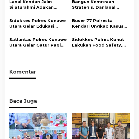
Lanal Kendari Jalin
Bangun Kemitraan
o
Gerakkan Ekonomi
Silaturahmi Adakan
Strategis, Danlanal
Daerah
s
Acara Coffee Morning
Kendari Ajak Media
Bersama Insan Pers.
Wujudkan Informasi
Sidokkes Polres Konawe
Buser 77 Polresta
Objektif dan Berimbang
Utara Gelar Edukasi
Kendari Ungkap Kasus
Penyakit Jantung
Curnik, Lima Handphone
Koroner, Tingkatkan
Hasil Curian Berhasil
Satlantas Polres Konawe
Sidokkes Polres Konut
Kesadaran Personel
Diamankan
Utara Gelar Gatur Pagi
Lakukan Food Safety,
akan Pentingnya Hidup
Sejumlah Titik Rawan,
Pastikan Makanan
Sehat
Ciptakan Kamseltibcar
Memenuhi Standar
Lantas dan Pelayanan
Keamanan Dan Layak
Masyarakat
Konsumsi
Komentar
Baca Juga