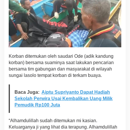
m
u
k
a
n
K
o
r
b
a
Korban ditemukan oleh saudari Ode (adik kandung
n
N
korban) bersama suaminya saat lakukan pencarian
u
bersama tim gabungan dan masyarakat di wilayah
r
sungai lasolo tempat korban di terkam buaya.
l
i
a
Baca Juga:
Aiptu Supriyanto Dapat Hadiah
n
Sekolah Perwira Usai Kembalikan Uang Milik
,
W
Pemudik Rp100 Juta
a
r
g
“Alhamdulillah sudah ditemukan mi kasian.
a
Keluarganya ji yang lihat dia terapung. Alhamdulillah
K