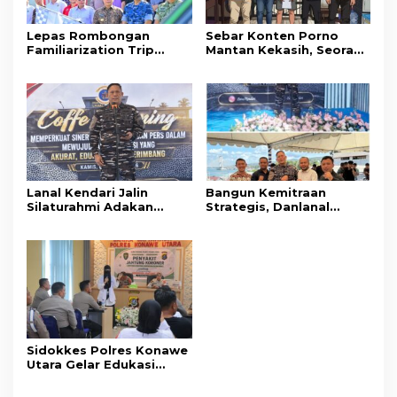
Lepas Rombongan
Sebar Konten Porno
Familiarization Trip
Mantan Kekasih, Seorang
Overland, Gubernur Ajak
Pria Terancam Pidana 10
Promosikan Wisata dan
Tahun Penjara
Gerakkan Ekonomi
Daerah
Lanal Kendari Jalin
Bangun Kemitraan
Silaturahmi Adakan
Strategis, Danlanal
Acara Coffee Morning
Kendari Ajak Media
Bersama Insan Pers.
Wujudkan Informasi
Objektif dan Berimbang
Sidokkes Polres Konawe
Utara Gelar Edukasi
Penyakit Jantung
Koroner, Tingkatkan