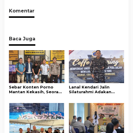
Keamanan Dan Layak
Penyalahgunaan
Konsumsi
Komentar
Baca Juga
Sebar Konten Porno
Lanal Kendari Jalin
Mantan Kekasih, Seorang
Silaturahmi Adakan
Pria Terancam Pidana 10
Acara Coffee Morning
Tahun Penjara
Bersama Insan Pers.