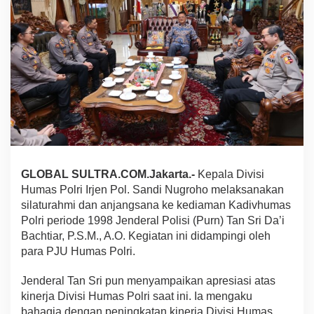
a
s
P
o
l
r
i
L
a
k
s
a
n
GLOBAL SULTRA.COM.Jakarta.-
Kepala Divisi
a
k
Humas Polri Irjen Pol. Sandi Nugroho melaksanakan
a
silaturahmi dan anjangsana ke kediaman Kadivhumas
n
Polri periode 1998 Jenderal Polisi (Purn) Tan Sri Da’i
A
Bachtiar, P.S.M., A.O. Kegiatan ini didampingi oleh
n
j
para PJU Humas Polri.
a
n
Jenderal Tan Sri pun menyampaikan apresiasi atas
g
kinerja Divisi Humas Polri saat ini. Ia mengaku
s
bahagia dengan peningkatan kinerja Divisi Humas
a