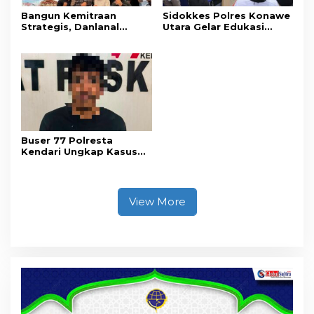
Bangun Kemitraan
Sidokkes Polres Konawe
Strategis, Danlanal
Utara Gelar Edukasi
Kendari Ajak Media
Penyakit Jantung
Wujudkan Informasi
Koroner, Tingkatkan
Objektif dan Berimbang
Kesadaran Personel
akan Pentingnya Hidup
Sehat
Buser 77 Polresta
Kendari Ungkap Kasus
Curnik, Lima Handphone
Hasil Curian Berhasil
Diamankan
View More