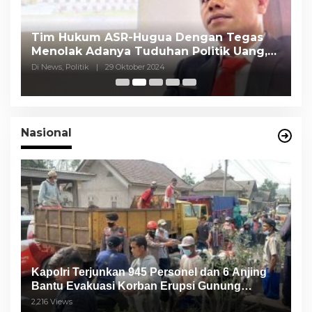
Tim Hukum ASR-Hugua Dengan Tegas
K
Menolak Adanya Tuduhan Politik Uang,
P
Pasar Murah Tidak Dilaksanakan Oleh
C
Di News, Politik
|
29 Oktober 2024
Di
Paslon
Nasional
Kapolri Terjunkan 945 Personel dan 6 Anjing
Bantu Evakuasi Korban Erupsi Gunung
Semeru
2,216 Views