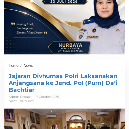
Home
/
News
J
a
Jajaran Divhumas Polri Laksanakan
j
a
Anjangsana ke Jend. Pol (Purn) Da’i
r
Bachtiar
a
n
Admin Redaksi
17 Oktober 2025
News
511 Views
D
i
v
h
u
m