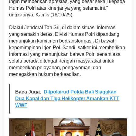
ingin memberikan apresiasi yang besar sekali kepada
h
Humas Polri atas kinerjanya yang selama ini,”
t
ungkapnya, Kamis (16/10/25).
i
a
r
Diakui Jenderal Tan Sri, di dalam situasi informasi
yang semakin deras, Divisi Humas Polri dipandang
menunjukan komitmen bertransformasi. Di bawah
kepemimpinan Irjen Pol. Sandi, satker ini memberikan
informasi yang menunjukan bahwa Polri senantiasa
selalu berada ditengah-tengah masyarakat untuk
memberikan pelayanan, pengayoman, dan
menegakkan hukum berkeadilan.
Baca Juga:
Ditpolairud Polda Bali Siagakan
Dua Kapal dan Tiga Helikopter Amankan KTT
WWF