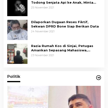
Todong Senjata Api ke Anak, Minta
Kapolda Sulsel Tindak Tegas
25 November 2021
Dilaporkan Dugaan Reses Fiktif,
Sekwan DPRD Bone Siap Berikan Data
24 November 2021
Razia Rumah Kos di Sinjai, Petugas
Amankan Sepasang Mahasiswa,
Mengaku Berpacaran
23 November 2021
Politik