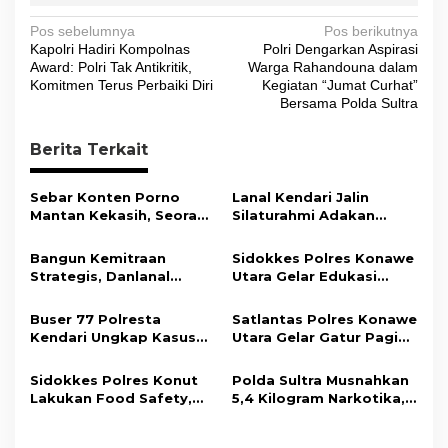
N
Pos sebelumnya
Pos berikutnya
Kapolri Hadiri Kompolnas
Polri Dengarkan Aspirasi
a
Award: Polri Tak Antikritik,
Warga Rahandouna dalam
v
Komitmen Terus Perbaiki Diri
Kegiatan “Jumat Curhat”
Bersama Polda Sultra
i
g
Berita Terkait
a
s
Sebar Konten Porno
Lanal Kendari Jalin
Mantan Kekasih, Seorang
Silaturahmi Adakan
i
Pria Terancam Pidana 10
Acara Coffee Morning
Tahun Penjara
Bersama Insan Pers.
p
Bangun Kemitraan
Sidokkes Polres Konawe
Strategis, Danlanal
Utara Gelar Edukasi
o
Kendari Ajak Media
Penyakit Jantung
s
Wujudkan Informasi
Koroner, Tingkatkan
Buser 77 Polresta
Satlantas Polres Konawe
Objektif dan Berimbang
Kesadaran Personel
Kendari Ungkap Kasus
Utara Gelar Gatur Pagi
akan Pentingnya Hidup
Curnik, Lima Handphone
Sejumlah Titik Rawan,
Sehat
Hasil Curian Berhasil
Ciptakan Kamseltibcar
Sidokkes Polres Konut
Polda Sultra Musnahkan
Diamankan
Lantas dan Pelayanan
Lakukan Food Safety,
5,4 Kilogram Narkotika,
Masyarakat
Pastikan Makanan
Selamatkan Ribuan Jiwa
Memenuhi Standar
dari Ancaman