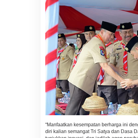
k
a
.
“Manfaatkan kesempatan berharga ini de
diri kalian semangat Tri Satya dan Dasa