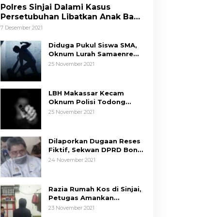
Polres Sinjai Dalami Kasus
Persetubuhan Libatkan Anak Bawa
Umur
7 Desember 2021
Diduga Pukul Siswa SMA,
Oknum Lurah Samaenre
Sinjai Dilaporkan ke Polisi
25 November 2021
LBH Makassar Kecam
Oknum Polisi Todong
Senjata Api ke Anak, Minta
25 November 2021
Kapolda Sulsel Tindak
Tegas
Dilaporkan Dugaan Reses
Fiktif, Sekwan DPRD Bone
Siap Berikan Data
24 November 2021
Razia Rumah Kos di Sinjai,
Petugas Amankan
Sepasang Mahasiswa,
23 November 2021
Mengaku Berpacaran