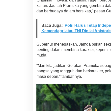
tunjukkan inovasi, dan jadilah agen perub
kalian. Jadilah Pramuka yang gembira dal
dan berbudaya dalam bersikap,” pesan Gu
Baca Juga:
Polri Harus Tetap Indep
Kemendagri atau TNI Dinilai Ahistori
Gubernur menegaskan, Jamda bukan sekad
penting dalam membina karakter, kepemim
muda.
“Mari kita jadikan Gerakan Pramuka seba
bangsa yang tangguh dan berkarakter, pel
masa depan,” tambahnya.