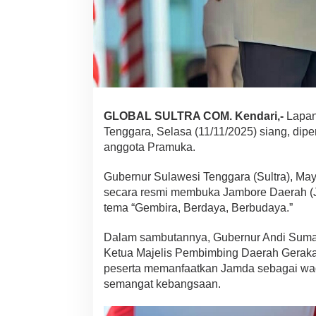
e
r
n
u
r
S
u
l
t
GLOBAL SULTRA COM. Kendari,-
Lapan
r
Tenggara, Selasa (11/11/2025) siang, dip
a
A
anggota Pramuka.
n
d
Gubernur Sulawesi Tenggara (Sultra), Ma
i
secara resmi membuka Jambore Daerah (
S
tema “Gembira, Berdaya, Berbudaya.”
u
m
a
Dalam sambutannya, Gubernur Andi Suma
n
Ketua Majelis Pembimbing Daerah Geraka
g
peserta memanfaatkan Jamda sebagai wa
e
semangat kebangsaan.
r
u
k