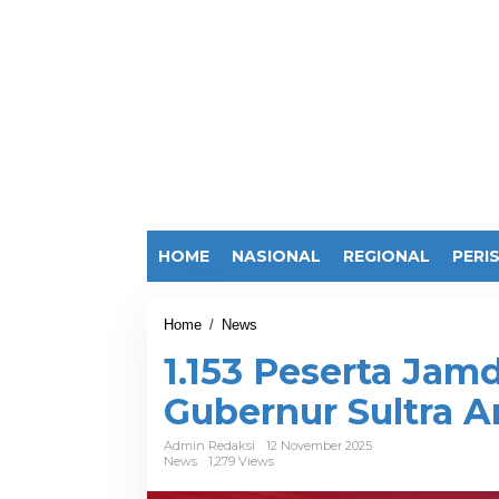
HOME
NASIONAL
REGIONAL
PERI
Home
/
News
1
.
1.153 Peserta Jam
1
5
Gubernur Sultra 
3
P
e
Admin Redaksi
12 November 2025
News
1,279 Views
s
e