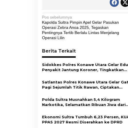
N
Pos sebelumnya
Kapolda Sultra Pimpin Apel Gelar Pasukan
a
Operasi Zebra Anoa 2025, Tegaskan
v
Pentingnya Tertib Berlalu Lintas Menjelang
Operasi Lilin
i
g
Berita Terkait
a
s
Sidokkes Polres Konawe Utara Gelar Edu
Penyakit Jantung Koroner, Tingkatkan
i
Kesadaran Personel akan Pentingnya Hi
Sehat
p
Satlantas Polres Konawe Utara Gelar Ga
Pagi Sejumlah Titik Rawan, Ciptakan
o
Kamseltibcar Lantas dan Pelayanan
s
Masyarakat
Polda Sultra Musnahkan 5,4 Kilogram
Narkotika, Selamatkan Ribuan Jiwa dari
Ancaman Penyalahgunaan
Ekonomi Sultra Tumbuh 6,23 Persen, KU
PPAS 2027 Resmi Diserahkan ke DPRD