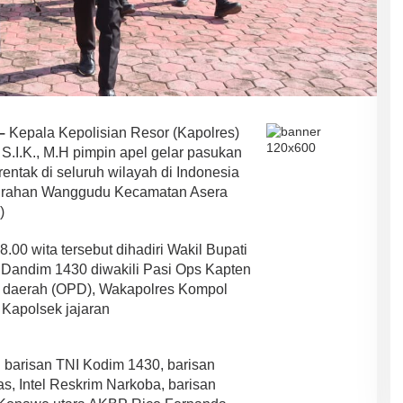
–
Kepala Kepolisian Resor (Kapolres)
.I.K., M.H pimpin apel gelar pasukan
entak di seluruh wilayah di Indonesia
lurahan Wanggudu Kecamatan Asera
)
00 wita tersebut dihadiri Wakil Bupati
, Dandim 1430 diwakili Pasi Ops Kapten
kat daerah (OPD), Wakapolres Kompol
 Kapolsek jajaran
i barisan TNI Kodim 1430, barisan
as, Intel Reskrim Narkoba, barisan
ASR-HUGUA Berpeluang Besar,