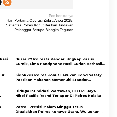
Pos berikutnya
Hari Pertama Operasi Zebra Anoa 2025,
Satlantas Polres Konut Berikan Tindakan
Pelanggar Berupa Blangko Teguran
kasi
Buser 77 Polresta Kendari Ungkap Kasus
Curnik, Lima Handphone Hasil Curian Berhasil
dup
Diamankan
tur
Sidokkes Polres Konut Lakukan Food Safety,
Pastikan Makanan Memenuhi Standar
Keamanan Dan Layak Konsumsi
Diduga Intimidasi Wartawan, CEO PT Jaya
Nikel Pacific Resmi Terlapor Di Polres Kolaka
A-
Patroli Presisi Malam Minggu Terus
Digalakkan Polres konawe Utara, Wujudkan
Kamtibmas Kondusif di Bumi Oheo