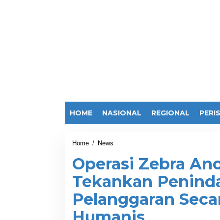
HOME
NASIONAL
REGIONAL
PERI
Home
/
News
O
p
Operasi Zebra Ano
e
r
Tekankan Peninda
a
s
Pelanggaran Secara
i
Z
Humanis
e