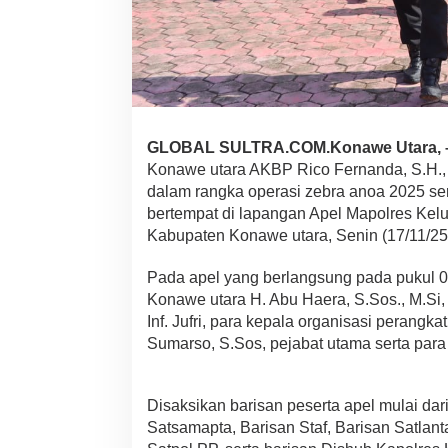
T
e
k
a
n
k
a
n
GLOBAL SULTRA.COM.Konawe Utara, 
P
Konawe utara AKBP Rico Fernanda, S.H., S
e
n
dalam rangka operasi zebra anoa 2025 ser
i
bertempat di lapangan Apel Mapolres Ke
n
Kabupaten Konawe utara, Senin (17/11/25
d
a
Pada apel yang berlangsung pada pukul 08.
k
a
Konawe utara H. Abu Haera, S.Sos., M.Si
n
Inf. Jufri, para kepala organisasi perang
9
Sumarso, S.Sos, pejabat utama serta para
J
e
n
i
Disaksikan barisan peserta apel mulai dar
s
Satsamapta, Barisan Staf, Barisan Satlant
P