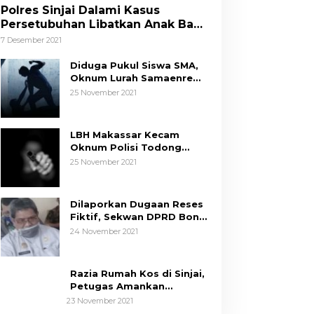
Polres Sinjai Dalami Kasus
Persetubuhan Libatkan Anak Bawa
Umur
7 Desember 2021
Diduga Pukul Siswa SMA,
Oknum Lurah Samaenre
Sinjai Dilaporkan ke Polisi
25 November 2021
LBH Makassar Kecam
Oknum Polisi Todong
Senjata Api ke Anak, Minta
25 November 2021
Kapolda Sulsel Tindak
Tegas
Dilaporkan Dugaan Reses
Fiktif, Sekwan DPRD Bone
Siap Berikan Data
24 November 2021
Razia Rumah Kos di Sinjai,
Petugas Amankan
Sepasang Mahasiswa,
23 November 2021
Mengaku Berpacaran
Tim Hukum ASR-Hugua