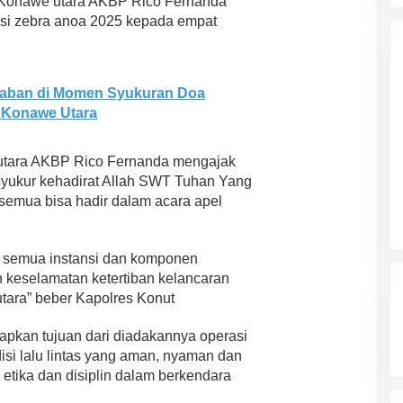
s Konawe utara AKBP Rico Fernanda
Ini Prediksi Pengamat Politik
asi zebra anoa 2025 kepada empat
Pada Pilkada Sultra “Hanya
Di News, Politik
|
4 November 2024
Ada Satu Putaran”
aban di Momen Syukuran Doa
s Konawe Utara
utara AKBP Rico Fernanda mengajak
syukur kehadirat Allah SWT Tuhan Yang
semua bisa hadir dalam acara apel
i semua instansi dan komponen
keselamatan ketertiban kelancaran
 utara” beber Kapolres Konut
kan tujuan dari diadakannya operasi
si lalu lintas yang aman, nyaman dan
tika dan disiplin dalam berkendara