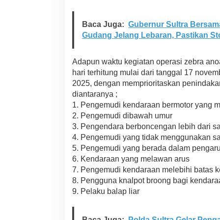
r
i
o
Baca Juga:
Gubernur Sultra Bersama
r
Gudang Jelang Lebaran, Pastikan S
i
t
a
Adapun waktu kegiatan operasi zebra an
s
hari terhitung mulai dari tanggal 17 nov
d
2025, dengan memprioritaskan penindakan
a
diantaranya ;
n
H
1. Pengemudi kendaraan bermotor yang m
u
2. Pengemudi dibawah umur
m
3. Pengendara berboncengan lebih dari sa
a
4. Pengemudi yang tidak menggunakan s
n
i
5. Pengemudi yang berada dalam pengaru
s
6. Kendaraan yang melawan arus
7. Pengemudi kendaraan melebihi batas 
8. Pengguna knalpot broong bagi kendaraa
9. Pelaku balap liar
Baca Juga:
Polda Sultra Gelar Pen