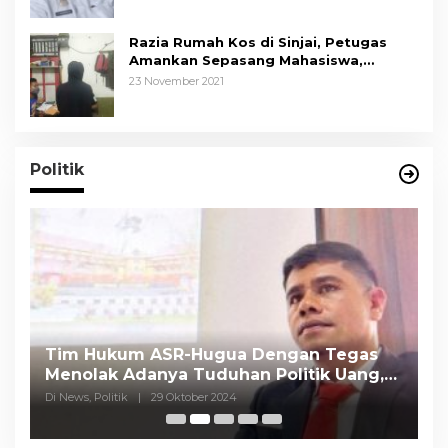
Razia Rumah Kos di Sinjai, Petugas
Amankan Sepasang Mahasiswa,
Mengaku Berpacaran
23 November 2021
Politik
Tim Hukum ASR-Hugua Dengan Tegas
K
Menolak Adanya Tuduhan Politik Uang,
P
Pasar Murah Tidak Dilaksanakan Oleh
C
Di News, Politik
|
29 Oktober 2024
Di
Paslon