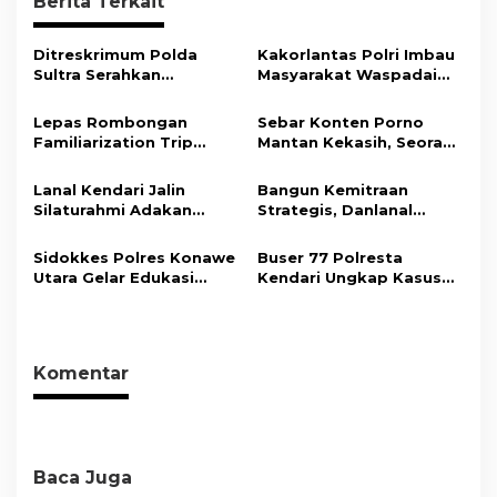
Berita Terkait
a
s
Ditreskrimum Polda
Kakorlantas Polri Imbau
i
Sultra Serahkan
Masyarakat Waspadai
Tersangka dan Barang
Hoaks Soal Aturan Tilang
p
Bukti Kasus Dugaan
Baru
Lepas Rombongan
Sebar Konten Porno
o
Penyelenggaraan
Familiarization Trip
Mantan Kekasih, Seorang
Perjalanan Ibadah Umrah
s
Overland, Gubernur Ajak
Pria Terancam Pidana 10
Tanpa Izin ke Kejaksaan
Promosikan Wisata dan
Tahun Penjara
Lanal Kendari Jalin
Bangun Kemitraan
Gerakkan Ekonomi
Silaturahmi Adakan
Strategis, Danlanal
Daerah
Acara Coffee Morning
Kendari Ajak Media
Bersama Insan Pers.
Wujudkan Informasi
Sidokkes Polres Konawe
Buser 77 Polresta
Objektif dan Berimbang
Utara Gelar Edukasi
Kendari Ungkap Kasus
Penyakit Jantung
Curnik, Lima Handphone
Koroner, Tingkatkan
Hasil Curian Berhasil
Kesadaran Personel
Diamankan
akan Pentingnya Hidup
Komentar
Sehat
Baca Juga