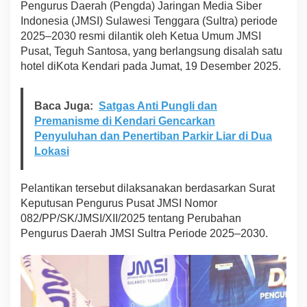
Pengurus Daerah (Pengda) Jaringan Media Siber
r
Indonesia (JMSI) Sulawesi Tenggara (Sultra) periode
j
a
2025–2030 resmi dilantik oleh Ketua Umum JMSI
U
Pusat, Teguh Santosa, yang berlangsung disalah satu
n
hotel diKota Kendari pada Jumat, 19 Desember 2025.
t
u
k
Baca Juga:
Satgas Anti Pungli dan
m
Premanisme di Kendari Gencarkan
e
m
Penyuluhan dan Penertiban Parkir Liar di Dua
e
Lokasi
n
u
h
Pelantikan tersebut dilaksanakan berdasarkan Surat
i
Keputusan Pengurus Pusat JMSI Nomor
S
082/PP/SK/JMSI/XII/2025 tentang Perubahan
t
a
Pengurus Daerah JMSI Sultra Periode 2025–2030.
n
d
a
r
P
r