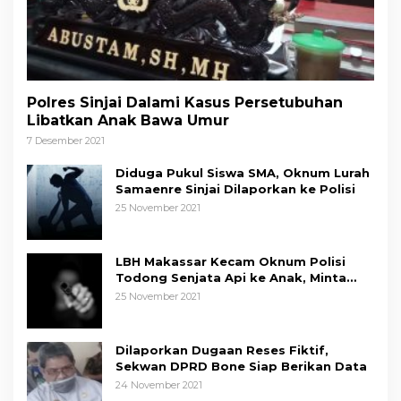
Polres Sinjai Dalami Kasus Persetubuhan
Libatkan Anak Bawa Umur
7 Desember 2021
Diduga Pukul Siswa SMA, Oknum Lurah
Samaenre Sinjai Dilaporkan ke Polisi
25 November 2021
LBH Makassar Kecam Oknum Polisi
Todong Senjata Api ke Anak, Minta
Kapolda Sulsel Tindak Tegas
25 November 2021
Dilaporkan Dugaan Reses Fiktif,
Sekwan DPRD Bone Siap Berikan Data
24 November 2021