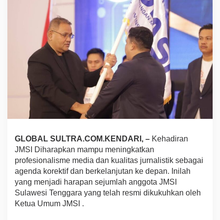
,
J
M
S
I
S
u
l
t
r
a
A
k
a
n
GLOBAL SULTRA.COM.KENDARI, –
Kehadiran
S
e
JMSI Diharapkan mampu meningkatkan
g
profesionalisme media dan kualitas jurnalistik sebagai
e
agenda korektif dan berkelanjutan ke depan. Inilah
r
yang menjadi harapan sejumlah anggota JMSI
a
B
Sulawesi Tenggara yang telah resmi dikukuhkan oleh
e
Ketua Umum JMSI .
k
e