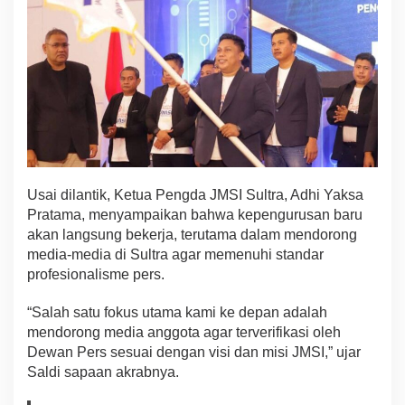
o
f
e
s
i
o
n
a
l
i
s
Usai dilantik, Ketua Pengda JMSI Sultra, Adhi Yaksa
m
e
Pratama, menyampaikan bahwa kepengurusan baru
P
akan langsung bekerja, terutama dalam mendorong
e
media-media di Sultra agar memenuhi standar
r
profesionalisme pers.
s
“Salah satu fokus utama kami ke depan adalah
mendorong media anggota agar terverifikasi oleh
Dewan Pers sesuai dengan visi dan misi JMSI,” ujar
Saldi sapaan akrabnya.