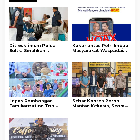
Ditreskrimum Polda
Kakorlantas Polri Imbau
Sultra Serahkan
Masyarakat Waspadai
Tersangka dan Barang
Hoaks Soal Aturan Tilang
Bukti Kasus Dugaan
Baru
Penyelenggaraan
Perjalanan Ibadah Umrah
Tanpa Izin ke Kejaksaan
Lepas Rombongan
Sebar Konten Porno
Familiarization Trip
Mantan Kekasih, Seorang
Overland, Gubernur Ajak
Pria Terancam Pidana 10
Promosikan Wisata dan
Tahun Penjara
Gerakkan Ekonomi
Daerah