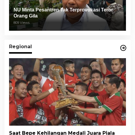
NU Minta Pesantren Tak Terprovokasi Teror
Orang Gila
809 Views
Regional
Saat Bepe Kehilangan Medali Juara Piala