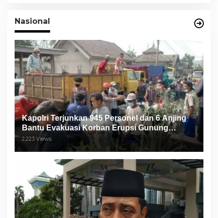
Nasional
Kapolri Terjunkan 945 Personel dan 6 Anjing
Bantu Evakuasi Korban Erupsi Gunung
Semeru
2,223 Views