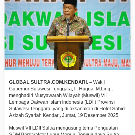
d
i
r
i
M
u
s
y
a
w
a
r
a
h
W
GLOBAL SULTRA.COM.KENDARI, –
Wakil
i
Gubernur Sulawesi Tenggara, Ir. Hugua, M.Ling.,
l
menghadiri Musyawarah Wilayah (Muswil) VII
a
Lembaga Dakwah Islam Indonesia (LDII) Provinsi
y
a
Sulawesi Tenggara, yang dilaksanakan di Hotel Sahid
h
Azizah Syariah Kendari, Jumat, 19 Desember 2025.
V
I
Muswil VII LDII Sultra mengusung tema Penguatan
I
SDM Berkarakter Luhur Menuju Terwujudnya Sultra
L