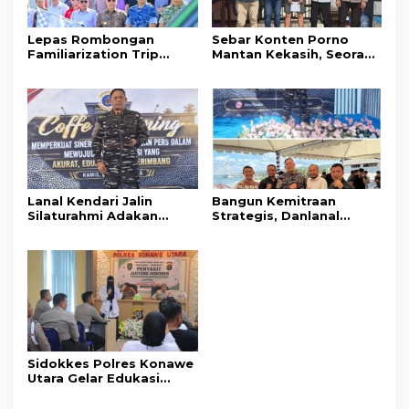
Lepas Rombongan
Sebar Konten Porno
Familiarization Trip
Mantan Kekasih, Seorang
Overland, Gubernur Ajak
Pria Terancam Pidana 10
Promosikan Wisata dan
Tahun Penjara
Gerakkan Ekonomi
Daerah
Lanal Kendari Jalin
Bangun Kemitraan
Silaturahmi Adakan
Strategis, Danlanal
Acara Coffee Morning
Kendari Ajak Media
Bersama Insan Pers.
Wujudkan Informasi
Objektif dan Berimbang
Sidokkes Polres Konawe
Utara Gelar Edukasi
Penyakit Jantung
Koroner, Tingkatkan