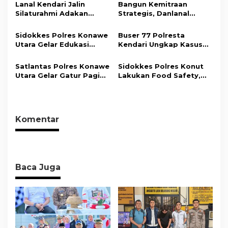
Promosikan Wisata dan
Tahun Penjara
Lanal Kendari Jalin
Bangun Kemitraan
o
Gerakkan Ekonomi
Silaturahmi Adakan
Strategis, Danlanal
Daerah
s
Acara Coffee Morning
Kendari Ajak Media
Bersama Insan Pers.
Wujudkan Informasi
Sidokkes Polres Konawe
Buser 77 Polresta
Objektif dan Berimbang
Utara Gelar Edukasi
Kendari Ungkap Kasus
Penyakit Jantung
Curnik, Lima Handphone
Koroner, Tingkatkan
Hasil Curian Berhasil
Satlantas Polres Konawe
Sidokkes Polres Konut
Kesadaran Personel
Diamankan
Utara Gelar Gatur Pagi
Lakukan Food Safety,
akan Pentingnya Hidup
Sejumlah Titik Rawan,
Pastikan Makanan
Sehat
Ciptakan Kamseltibcar
Memenuhi Standar
Lantas dan Pelayanan
Keamanan Dan Layak
Masyarakat
Konsumsi
Komentar
Baca Juga