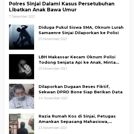
Polres Sinjai Dalami Kasus Persetubuhan
Libatkan Anak Bawa Umur
7 Desember 2021
Diduga Pukul Siswa SMA, Oknum Lurah
Samaenre Sinjai Dilaporkan ke Polisi
25 November 2021
LBH Makassar Kecam Oknum Polisi
Todong Senjata Api ke Anak, Minta
Kapolda Sulsel Tindak Tegas
25 November 2021
Dilaporkan Dugaan Reses Fiktif,
Sekwan DPRD Bone Siap Berikan Data
24 November 2021
Razia Rumah Kos di Sinjai, Petugas
Amankan Sepasang Mahasiswa,
Mengaku Berpacaran
23 November 2021