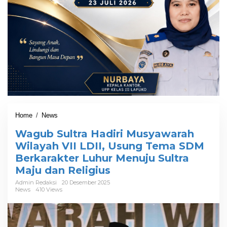
Home
/
News
W
a
Wagub Sultra Hadiri Musyawarah
g
u
Wilayah VII LDII, Usung Tema SDM
b
Berkarakter Luhur Menuju Sultra
S
Maju dan Religius
u
l
Admin Redaksi
20 Desember 2025
t
News
410 Views
r
a
H
a