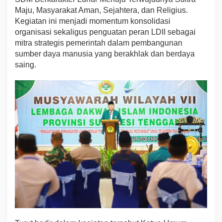
D
Maju, Masyarakat Aman, Sejahtera, dan Religius.
I
Kegiatan ini menjadi momentum konsolidasi
I
organisasi sekaligus penguatan peran LDII sebagai
,
mitra strategis pemerintah dalam pembangunan
U
s
sumber daya manusia yang berakhlak dan berdaya
u
saing.
n
g
T
e
m
a
S
D
M
B
e
r
k
a
r
a
k
t