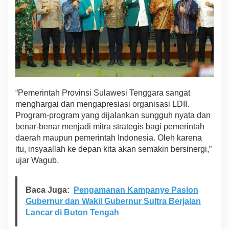
a
n
R
e
l
i
g
i
u
s
“Pemerintah Provinsi Sulawesi Tenggara sangat
menghargai dan mengapresiasi organisasi LDII.
Program-program yang dijalankan sungguh nyata dan
benar-benar menjadi mitra strategis bagi pemerintah
daerah maupun pemerintah Indonesia. Oleh karena
itu, insyaallah ke depan kita akan semakin bersinergi,”
ujar Wagub.
Baca Juga:
Pengamanan Kampanye Paslon
Gubernur dan Wakil Gubernur Sultra Berjalan
Lancar di Buton Tengah