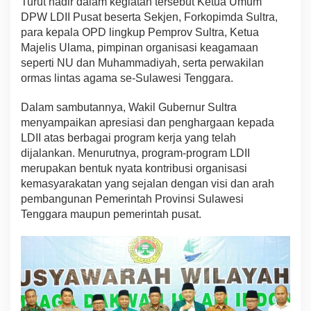
Turut hadir dalam kegiatan tersebut Ketua Umum
e
DPW LDII Pusat beserta Sekjen, Forkopimda Sultra,
r
para kepala OPD lingkup Pemprov Sultra, Ketua
L
Majelis Ulama, pimpinan organisasi keagamaan
u
h
seperti NU dan Muhammadiyah, serta perwakilan
u
ormas lintas agama se-Sulawesi Tenggara.
r
M
Dalam sambutannya, Wakil Gubernur Sultra
e
menyampaikan apresiasi dan penghargaan kepada
n
u
LDII atas berbagai program kerja yang telah
j
dijalankan. Menurutnya, program-program LDII
u
merupakan bentuk nyata kontribusi organisasi
S
kemasyarakatan yang sejalan dengan visi dan arah
u
pembangunan Pemerintah Provinsi Sulawesi
l
t
Tenggara maupun pemerintah pusat.
r
a
M
a
j
u
d