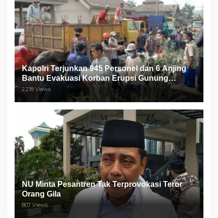
Kapolri Terjunkan 945 Personel dan 6 Anjing
Bantu Evakuasi Korban Erupsi Gunung
Semeru
2,218 Views
NU Minta Pesantren Tak Terprovokasi Teror
Orang Gila
807 Views