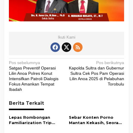
Ikuti Kami
N
Pos sebelumnya
Pos berikutnya
Satgas Preventif Operasi
Kapolda Sultra dan Gubernur
a
Lilin Anoa Polres Konut
Sultra Cek Pos Pam Operasi
v
Intensifkan Patroli Dialogis
Lilin Anoa 2025 di Pelabuhan
Fokus Amankan Tempat
Torobulu
i
Ibadah
g
Berita Terkait
a
s
Lepas Rombongan
Sebar Konten Porno
i
Familiarization Trip
Mantan Kekasih, Seorang
Overland, Gubernur Ajak
Pria Terancam Pidana 10
p