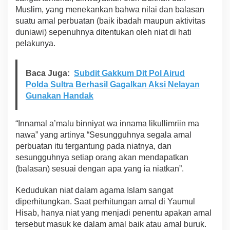
n
Muslim, yang menekankan bahwa nilai dan balasan
g
k
suatu amal perbuatan (baik ibadah maupun aktivitas
a
duniawi) sepenuhnya ditentukan oleh niat di hati
t
pelakunya.
P
e
r
Baca Juga:
Subdit Gakkum Dit Pol Airud
s
Polda Sultra Berhasil Gagalkan Aksi Nelayan
o
n
Gunakan Handak
e
l
“Innamal a’malu binniyat wa innama likullimriin ma
nawa” yang artinya “Sesungguhnya segala amal
perbuatan itu tergantung pada niatnya, dan
sesungguhnya setiap orang akan mendapatkan
(balasan) sesuai dengan apa yang ia niatkan”.
Kedudukan niat dalam agama Islam sangat
diperhitungkan. Saat perhitungan amal di Yaumul
Hisab, hanya niat yang menjadi penentu apakan amal
tersebut masuk ke dalam amal baik atau amal buruk.