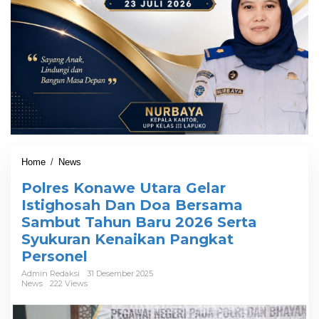
Home
/
News
P
o
Polres Konawe Utara Gelar
l
r
Istighosah Dan Doa Bersama
e
Sambut Tahun Baru 2026 Serta
s
Syukuran Kenaikan Pangkat
K
o
Personel
n
Admin Redaksi
31 Desember 2025
a
News
222 Views
w
e
U