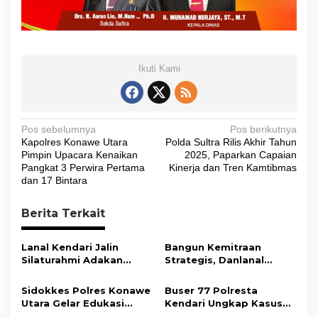
Ikuti Kami
N
Pos sebelumnya
Pos berikutnya
Kapolres Konawe Utara
Polda Sultra Rilis Akhir Tahun
a
Pimpin Upacara Kenaikan
2025, Paparkan Capaian
v
Pangkat 3 Perwira Pertama
Kinerja dan Tren Kamtibmas
dan 17 Bintara
i
g
Berita Terkait
a
s
Lanal Kendari Jalin
Bangun Kemitraan
Silaturahmi Adakan
Strategis, Danlanal
i
Acara Coffee Morning
Kendari Ajak Media
Bersama Insan Pers.
Wujudkan Informasi
p
Sidokkes Polres Konawe
Buser 77 Polresta
Objektif dan Berimbang
Utara Gelar Edukasi
Kendari Ungkap Kasus
o
Penyakit Jantung
Curnik, Lima Handphone