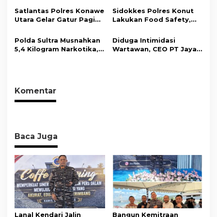
s
Koroner, Tingkatkan
Hasil Curian Berhasil
Satlantas Polres Konawe
Sidokkes Polres Konut
Kesadaran Personel
Diamankan
Utara Gelar Gatur Pagi
Lakukan Food Safety,
akan Pentingnya Hidup
Sejumlah Titik Rawan,
Pastikan Makanan
Sehat
Ciptakan Kamseltibcar
Memenuhi Standar
Polda Sultra Musnahkan
Diduga Intimidasi
Lantas dan Pelayanan
Keamanan Dan Layak
5,4 Kilogram Narkotika,
Wartawan, CEO PT Jaya
Masyarakat
Konsumsi
Selamatkan Ribuan Jiwa
Nikel Pacific Resmi
dari Ancaman
Terlapor Di Polres
Penyalahgunaan
Kolaka
Komentar
Baca Juga
Lanal Kendari Jalin
Bangun Kemitraan