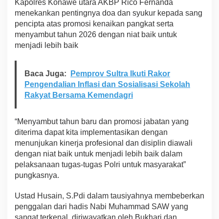
Kapolres Konawe utara AKBP Rico Fernanda
6
menekankan pentingnya doa dan syukur kepada sang
S
pencipta atas promosi kenaikan pangkat serta
e
menyambut tahun 2026 dengan niat baik untuk
r
t
menjadi lebih baik
a
S
y
Baca Juga:
Pemprov Sultra Ikuti Rakor
u
Pengendalian Inflasi dan Sosialisasi Sekolah
k
Rakyat Bersama Kemendagri
u
r
a
“Menyambut tahun baru dan promosi jabatan yang
n
diterima dapat kita implementasikan dengan
K
e
menunjukan kinerja profesional dan disiplin diawali
n
dengan niat baik untuk menjadi lebih baik dalam
a
pelaksanaan tugas-tugas Polri untuk masyarakat”
i
pungkasnya.
k
a
n
Ustad Husain, S.Pdi dalam tausiyahnya membeberkan
P
penggalan dari hadis Nabi Muhammad SAW yang
a
sangat terkenal, diriwayatkan oleh Bukhari dan