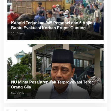
Kapolri Terjunkan 945 Personel dan 6 Anjing
Bantu Evakuasi Korban Erupsi Gunung
Semeru
2,211 Views
NU Minta Pesantren Tak Terprovokasi Teror
Orang Gila
806 Views