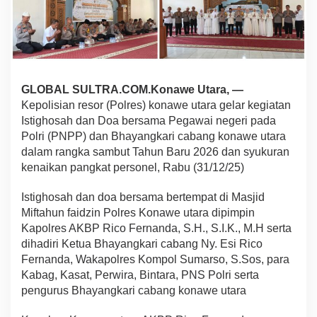
B
e
r
s
a
m
a
GLOBAL SULTRA.COM.Konawe Utara, —
S
Kepolisian resor (Polres) konawe utara gelar kegiatan
a
Istighosah dan Doa bersama Pegawai negeri pada
m
Polri (PNPP) dan Bhayangkari cabang konawe utara
b
dalam rangka sambut Tahun Baru 2026 dan syukuran
u
t
kenaikan pangkat personel, Rabu (31/12/25)
T
a
Istighosah dan doa bersama bertempat di Masjid
h
Miftahun faidzin Polres Konawe utara dipimpin
u
Kapolres AKBP Rico Fernanda, S.H., S.I.K., M.H serta
n
B
dihadiri Ketua Bhayangkari cabang Ny. Esi Rico
a
Fernanda, Wakapolres Kompol Sumarso, S.Sos, para
r
Kabag, Kasat, Perwira, Bintara, PNS Polri serta
u
pengurus Bhayangkari cabang konawe utara
2
0
2