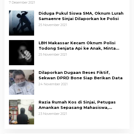
7 Desember 2021
Diduga Pukul Siswa SMA, Oknum Lurah
Samaenre Sinjai Dilaporkan ke Polisi
25 November 2021
LBH Makassar Kecam Oknum Polisi
Todong Senjata Api ke Anak, Minta
Kapolda Sulsel Tindak Tegas
25 November 2021
Dilaporkan Dugaan Reses Fiktif,
Sekwan DPRD Bone Siap Berikan Data
24 November 2021
Razia Rumah Kos di Sinjai, Petugas
Amankan Sepasang Mahasiswa,
Mengaku Berpacaran
23 November 2021