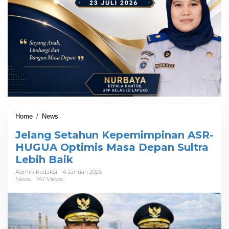
Home
/
News
J
e
Jelang Setahun Kepemimpinan ASR-
l
a
HUGUA Optimis Masa Depan Sultra
n
Lebih Baik
g
S
Admin Redaksi
4 Januari 2026
News
747 Views
e
t
a
h
u
n