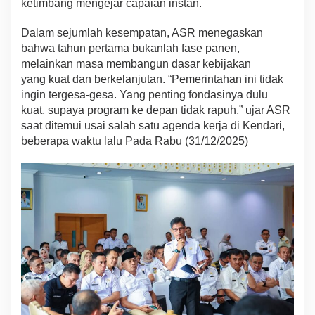
ketimbang mengejar capaian instan.
m
i
Dalam sejumlah kesempatan, ASR menegaskan
s
bahwa tahun pertama bukanlah fase panen,
M
a
melainkan masa membangun dasar kebijakan
s
yang kuat dan berkelanjutan. “Pemerintahan ini tidak
a
ingin tergesa-gesa. Yang penting fondasinya dulu
D
kuat, supaya program ke depan tidak rapuh,” ujar ASR
e
p
saat ditemui usai salah satu agenda kerja di Kendari,
a
beberapa waktu lalu Pada Rabu (31/12/2025)
n
S
u
l
t
r
a
L
e
b
i
h
B
a