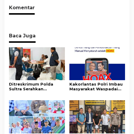
akan Pentingnya Hidup
Komentar
Sehat
Baca Juga
Ditreskrimum Polda
Kakorlantas Polri Imbau
Sultra Serahkan
Masyarakat Waspadai
Tersangka dan Barang
Hoaks Soal Aturan Tilang
Bukti Kasus Dugaan
Baru
Penyelenggaraan
Perjalanan Ibadah Umrah
Tanpa Izin ke Kejaksaan