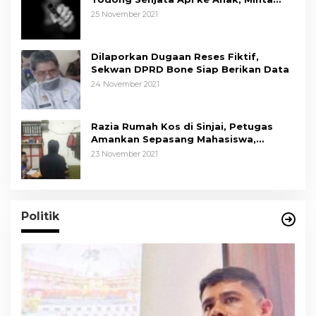
Kapolda Sulsel Tindak Tegas
25 November 2021
Dilaporkan Dugaan Reses Fiktif,
Sekwan DPRD Bone Siap Berikan Data
24 November 2021
Razia Rumah Kos di Sinjai, Petugas
Amankan Sepasang Mahasiswa,
Mengaku Berpacaran
23 November 2021
Politik