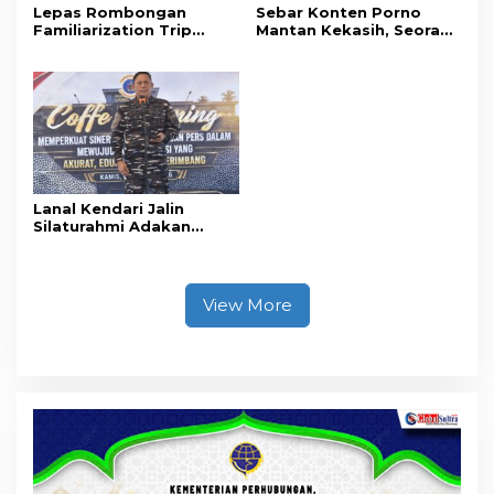
Lepas Rombongan
Sebar Konten Porno
Familiarization Trip
Mantan Kekasih, Seorang
Overland, Gubernur Ajak
Pria Terancam Pidana 10
Promosikan Wisata dan
Tahun Penjara
Gerakkan Ekonomi
Daerah
Lanal Kendari Jalin
Silaturahmi Adakan
Acara Coffee Morning
Bersama Insan Pers.
View More