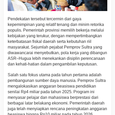
i
k
Pendekatan tersebut tercermin dari gaya
kepemimpinan yang relatif tenang dan minim retorika
populis. Pemerintah provinsi memilih bekerja melalui
kebijakan yang terukur, dengan mempertimbangkan
keterbatasan fiskal daerah serta kebutuhan riil
masyarakat. Sejumlah pejabat Pemprov Sultra yang
diwawancarai menyebutkan, pola kerja yang dibangun
ASR–Hugua lebih menekankan disiplin perencanaan
dan kehati-hatian dalam pengambilan keputusan.
Salah satu fokus utama pada tahun pertama adalah
pembangunan sumber daya manusia. Pemprov Sultra
mengalokasikan anggaran beasiswa pendidikan
senilai Rp4 miliar pada tahun 2025. Program ini
menyasar pelajar dan mahasiswa berprestasi dari
berbagai latar belakang ekonomi. Pemerintah daerah
juga telah menyiapkan rencana peningkatan anggaran
beasiswa hingga Rp10 miliar pada tahun 2026.