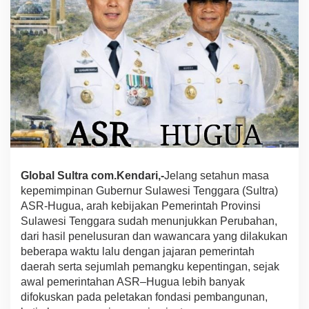
K
e
p
e
m
i
m
p
i
n
a
n
A
S
Global Sultra com.Kendari,-
Jelang setahun masa
R
kepemimpinan Gubernur Sulawesi Tenggara (Sultra)
-
ASR-Hugua, arah kebijakan Pemerintah Provinsi
H
U
Sulawesi Tenggara sudah menunjukkan Perubahan,
G
dari hasil penelusuran dan wawancara yang dilakukan
U
beberapa waktu lalu dengan jajaran pemerintah
A
daerah serta sejumlah pemangku kepentingan, sejak
O
awal pemerintahan ASR–Hugua lebih banyak
p
t
difokuskan pada peletakan fondasi pembangunan,
i