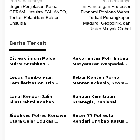
N
Pos sebelumnya
Pos berikutnya
Begini Penjelasan Ketua
Ini Pandangan Professor
a
GERAM Unsultra SALIANTO,
Ekonomi Perdana Wahyu
v
Terkait Pelantikan Rektor
Terkait Penangkapan
Unsultra
Maduro, Geopolitik, dan
i
Risiko Minyak Global
g
Berita Terkait
a
s
Ditreskrimum Polda
Kakorlantas Polri Imbau
i
Sultra Serahkan
Masyarakat Waspadai
Tersangka dan Barang
Hoaks Soal Aturan Tilang
p
Bukti Kasus Dugaan
Baru
Lepas Rombongan
Sebar Konten Porno
o
Penyelenggaraan
Familiarization Trip
Mantan Kekasih, Seorang
Perjalanan Ibadah Umrah
s
Overland, Gubernur Ajak
Pria Terancam Pidana 10
Tanpa Izin ke Kejaksaan
Promosikan Wisata dan
Tahun Penjara
Lanal Kendari Jalin
Bangun Kemitraan
Gerakkan Ekonomi
Silaturahmi Adakan
Strategis, Danlanal
Daerah
Acara Coffee Morning
Kendari Ajak Media
Bersama Insan Pers.
Wujudkan Informasi
Sidokkes Polres Konawe
Buser 77 Polresta
Objektif dan Berimbang
Utara Gelar Edukasi
Kendari Ungkap Kasus
Penyakit Jantung
Curnik, Lima Handphone
Koroner, Tingkatkan
Hasil Curian Berhasil
Kesadaran Personel
Diamankan