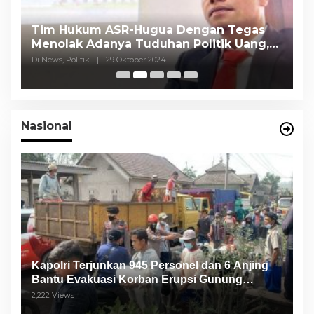
Tim Hukum ASR-Hugua Dengan Tegas
K
Menolak Adanya Tuduhan Politik Uang,
P
Pasar Murah Tidak Dilaksanakan Oleh
C
Di News, Politik
|
29 Oktober 2024
Di
Paslon
Nasional
Kapolri Terjunkan 945 Personel dan 6 Anjing
Bantu Evakuasi Korban Erupsi Gunung
Semeru
2,222 Views