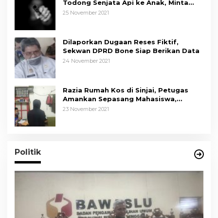
Todong Senjata Api ke Anak, Minta
Kapolda Sulsel Tindak Tegas
25 November 2021
Dilaporkan Dugaan Reses Fiktif,
Sekwan DPRD Bone Siap Berikan Data
24 November 2021
Razia Rumah Kos di Sinjai, Petugas
Amankan Sepasang Mahasiswa,
Mengaku Berpacaran
23 November 2021
Politik