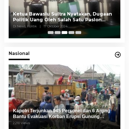
Ketua Bawaslu Sultra Nyatakan, Dugaan
Y
Politik Uang Oleh Salah Satu Paslon
P
Cagub Tidak Terbukti
M
Di News, Politik
|
17 Oktober 2024
Di
Nasional
Kapolri Terjunkan 945 Personel dan 6 Anjing
Bantu Evakuasi Korban Erupsi Gunung
Semeru
2,210 Views