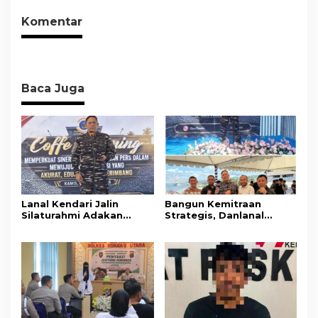
Komentar
Baca Juga
Lanal Kendari Jalin
Bangun Kemitraan
Silaturahmi Adakan
Strategis, Danlanal
Acara Coffee Morning
Kendari Ajak Media
Bersama Insan Pers.
Wujudkan Informasi
Objektif dan Berimbang