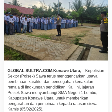
a
m
b
a
n
g
i
S
M
A
N
1
L
e
m
GLOBAL SULTRA.COM.Konawe Utara, –
Kepolisian
b
o
Sektor (Polsek) Sawa terus menggencarkan upaya
,
pembinaan karakter dan pencegahan kenakalan
I
remaja di lingkungan pendidikan. Kali ini, jajaran
n
Polsek Sawa menyambangi SMA Negeri 1 Lembo,
g
a
Kabupaten Konawe Utara, untuk memberikan
t
pengarahan dan pembinaan kepada ratusan siswa,
k
Kamis (05/02/2025).
a