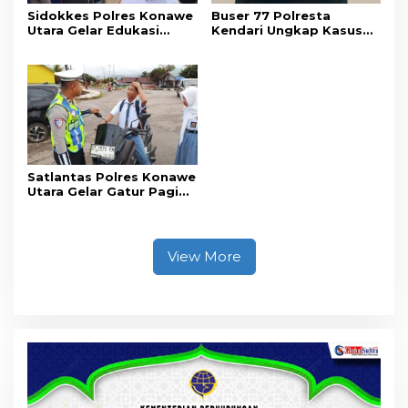
Sidokkes Polres Konawe
Buser 77 Polresta
Utara Gelar Edukasi
Kendari Ungkap Kasus
Penyakit Jantung
Curnik, Lima Handphone
Koroner, Tingkatkan
Hasil Curian Berhasil
Kesadaran Personel
Diamankan
akan Pentingnya Hidup
Sehat
Satlantas Polres Konawe
Utara Gelar Gatur Pagi
Sejumlah Titik Rawan,
Ciptakan Kamseltibcar
Lantas dan Pelayanan
Masyarakat
View More