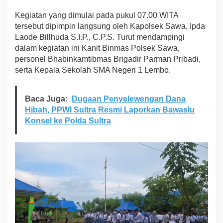
n
Kegiatan yang dimulai pada pukul 07.00 WITA
4
0
tersebut dipimpin langsung oleh Kapolsek Sawa, Ipda
0
Laode Billhuda S.I.P., C.P.S. Turut mendampingi
S
dalam kegiatan ini Kanit Binmas Polsek Sawa,
i
personel Bhabinkamtibmas Brigadir Parman Pribadi,
s
serta Kepala Sekolah SMA Negeri 1 Lembo.
w
a
J
a
Baca Juga:
Dugaan Penyelewengan Dana
u
Hibah, PPWI Sultra Resmi Laporkan Bawaslu
h
Konsel ke Polda Sultra
i
N
a
r
k
o
b
a
d
a
n
T