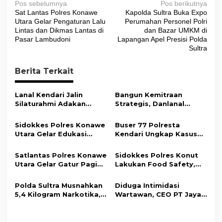
N
Pos sebelumnya
Pos berikutnya
Sat Lantas Polres Konawe
Kapolda Sultra Buka Expo
a
Utara Gelar Pengaturan Lalu
Perumahan Personel Polri
v
Lintas dan Dikmas Lantas di
dan Bazar UMKM di
Pasar Lambudoni
Lapangan Apel Presisi Polda
i
Sultra
g
Berita Terkait
a
s
Lanal Kendari Jalin
Bangun Kemitraan
i
Silaturahmi Adakan
Strategis, Danlanal
Acara Coffee Morning
Kendari Ajak Media
p
Bersama Insan Pers.
Wujudkan Informasi
Sidokkes Polres Konawe
Buser 77 Polresta
o
Objektif dan Berimbang
Utara Gelar Edukasi
Kendari Ungkap Kasus
s
Penyakit Jantung
Curnik, Lima Handphone
Koroner, Tingkatkan
Hasil Curian Berhasil
Satlantas Polres Konawe
Sidokkes Polres Konut
Kesadaran Personel
Diamankan
Utara Gelar Gatur Pagi
Lakukan Food Safety,
akan Pentingnya Hidup
Sejumlah Titik Rawan,
Pastikan Makanan
Sehat
Ciptakan Kamseltibcar
Memenuhi Standar
Polda Sultra Musnahkan
Diduga Intimidasi
Lantas dan Pelayanan
Keamanan Dan Layak
5,4 Kilogram Narkotika,
Wartawan, CEO PT Jaya
Masyarakat
Konsumsi
Selamatkan Ribuan Jiwa
Nikel Pacific Resmi
dari Ancaman
Terlapor Di Polres
Penyalahgunaan
Kolaka