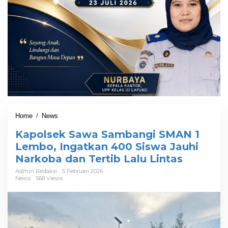
Home
/
News
K
a
Kapolsek Sawa Sambangi SMAN 1
p
o
Lembo, Ingatkan 400 Siswa Jauhi
l
Narkoba dan Tertib Lalu Lintas
s
e
Admin Redaksi
5 Februari 2026
News
568 Views
k
S
a
w
a
S