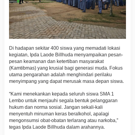
e
r
t
i
b
L
a
l
Di hadapan sekitar 400 siswa yang memadati lokasi
u
L
kegiatan, Ipda Laode Billhuda menyampaikan pesan-
i
pesan keamanan dan ketertiban masyarakat
n
(Kamtibmas) yang krusial bagi generasi muda. Fokus
t
utama pengarahan adalah menghindari perilaku
a
menyimpang yang dapat merusak masa depan siswa.
s
“Kami menekankan kepada seluruh siswa SMA 1
Lembo untuk menjauhi segala bentuk pelanggaran
hukum dan norma sosial. Jangan sekali-kali
menyentuh minuman keras beralkohol, apalagi
mengonsumsi obat-obatan terlarang atau narkoba,”
tegas Ipda Laode Billhuda dalam arahannya.