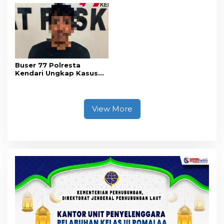
Objektif dan Berimbang
Kesadaran Personel
akan Pentingnya Hidup
Sehat
Buser 77 Polresta
Kendari Ungkap Kasus
Curnik, Lima Handphone
Hasil Curian Berhasil
Diamankan
View More