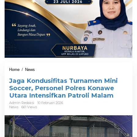
Home
/
News
J
a
Jaga Kondusifitas Turnamen Mini
g
a
Soccer, Personel Polres Konawe
K
Utara Intensifkan Patroli Malam
o
n
Admin Redaksi
10 Februari 2026
News
661 Views
d
u
s
i
f
i