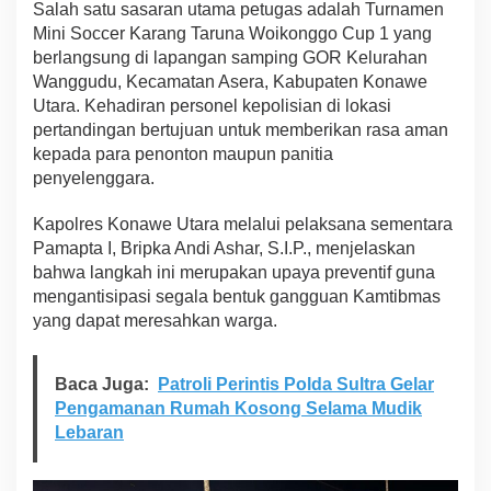
Salah satu sasaran utama petugas adalah Turnamen
e
Mini Soccer Karang Taruna Woikonggo Cup 1 yang
n
berlangsung di lapangan samping GOR Kelurahan
s
i
Wanggudu, Kecamatan Asera, Kabupaten Konawe
f
Utara. Kehadiran personel kepolisian di lokasi
k
pertandingan bertujuan untuk memberikan rasa aman
a
kepada para penonton maupun panitia
n
P
penyelenggara.
a
t
Kapolres Konawe Utara melalui pelaksana sementara
r
Pamapta I, Bripka Andi Ashar, S.I.P., menjelaskan
o
bahwa langkah ini merupakan upaya preventif guna
l
i
mengantisipasi segala bentuk gangguan Kamtibmas
M
yang dapat meresahkan warga.
a
l
a
Baca Juga:
Patroli Perintis Polda Sultra Gelar
m
Pengamanan Rumah Kosong Selama Mudik
Lebaran