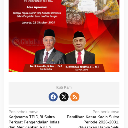
Ikuti Kami
N
Pos sebelumnya
Pos berikutnya
Kerjasama TPID,BI Sultra
Pemilihan Ketua Kadin Sultra
a
Perkuat Pengendalian Inflasi
Periode 2026-2031,
dan Menyiapkan RP.1,2
diPastikan Hanya Satu