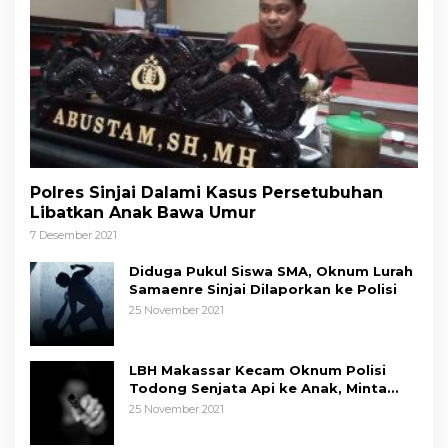
Polres Sinjai Dalami Kasus Persetubuhan
Libatkan Anak Bawa Umur
7 Desember 2021
Diduga Pukul Siswa SMA, Oknum Lurah
Samaenre Sinjai Dilaporkan ke Polisi
25 November 2021
LBH Makassar Kecam Oknum Polisi
Todong Senjata Api ke Anak, Minta
Kapolda Sulsel Tindak Tegas
25 November 2021