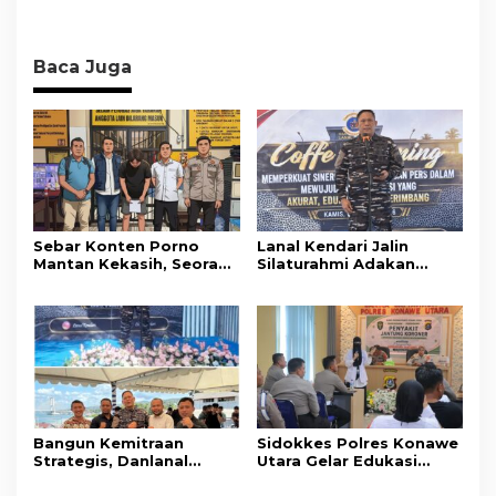
Baca Juga
Sebar Konten Porno
Lanal Kendari Jalin
Mantan Kekasih, Seorang
Silaturahmi Adakan
Pria Terancam Pidana 10
Acara Coffee Morning
Tahun Penjara
Bersama Insan Pers.
Bangun Kemitraan
Sidokkes Polres Konawe
Strategis, Danlanal
Utara Gelar Edukasi
Kendari Ajak Media
Penyakit Jantung
Wujudkan Informasi
Koroner, Tingkatkan