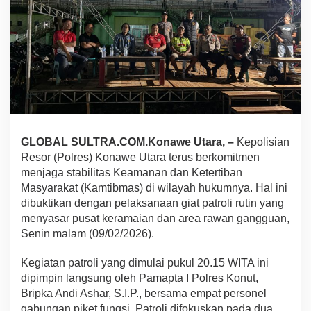
t
a
s
T
u
r
n
a
m
e
n
GLOBAL SULTRA.COM.Konawe Utara, –
Kepolisian
M
Resor (Polres) Konawe Utara terus berkomitmen
i
n
menjaga stabilitas Keamanan dan Ketertiban
i
Masyarakat (Kamtibmas) di wilayah hukumnya. Hal ini
S
dibuktikan dengan pelaksanaan giat patroli rutin yang
o
menyasar pusat keramaian dan area rawan gangguan,
c
Senin malam (09/02/2026).
c
e
r
Kegiatan patroli yang dimulai pukul 20.15 WITA ini
,
dipimpin langsung oleh Pamapta I Polres Konut,
P
Bripka Andi Ashar, S.I.P., bersama empat personel
e
gabungan piket fungsi. Patroli difokuskan pada dua
r