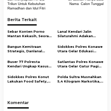
v
Triliun Untuk Kebutuhan
Nama Calon Tunggal
i
Ramadhan dan Idul Fitri
g
Berita Terkait
a
s
Sebar Konten Porno
Lanal Kendari Jalin
i
Mantan Kekasih, Seorang
Silaturahmi Adakan
Pria Terancam Pidana 10
Acara Coffee Morning
p
Tahun Penjara
Bersama Insan Pers.
Bangun Kemitraan
Sidokkes Polres Konawe
o
Strategis, Danlanal
Utara Gelar Edukasi
s
Kendari Ajak Media
Penyakit Jantung
Wujudkan Informasi
Koroner, Tingkatkan
Buser 77 Polresta
Satlantas Polres Konawe
Objektif dan Berimbang
Kesadaran Personel
Kendari Ungkap Kasus
Utara Gelar Gatur Pagi
akan Pentingnya Hidup
Curnik, Lima Handphone
Sejumlah Titik Rawan,
Sehat
Hasil Curian Berhasil
Ciptakan Kamseltibcar
Sidokkes Polres Konut
Polda Sultra Musnahkan
Diamankan
Lantas dan Pelayanan
Lakukan Food Safety,
5,4 Kilogram Narkotika,
Masyarakat
Pastikan Makanan
Selamatkan Ribuan Jiwa
Memenuhi Standar
dari Ancaman
Keamanan Dan Layak
Penyalahgunaan
Konsumsi
Komentar