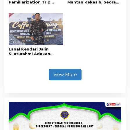
Familiarization Trip
Mantan Kekasih, Seorang
Overland, Gubernur Ajak
Pria Terancam Pidana 10
Promosikan Wisata dan
Tahun Penjara
Gerakkan Ekonomi
Daerah
Lanal Kendari Jalin
Silaturahmi Adakan
Acara Coffee Morning
Bersama Insan Pers.
View More