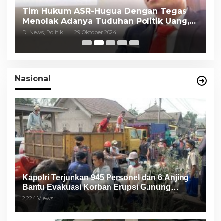
Tim Hukum ASR-Hugua Dengan Tegas
K
Menolak Adanya Tuduhan Politik Uang,
P
Pasar Murah Tidak Dilaksanakan Oleh
C
Di News, Politik
|
29 Oktober 2024
Di
Paslon
Nasional
Kapolri Terjunkan 945 Personel dan 6 Anjing
Bantu Evakuasi Korban Erupsi Gunung
Semeru
2,224 Views