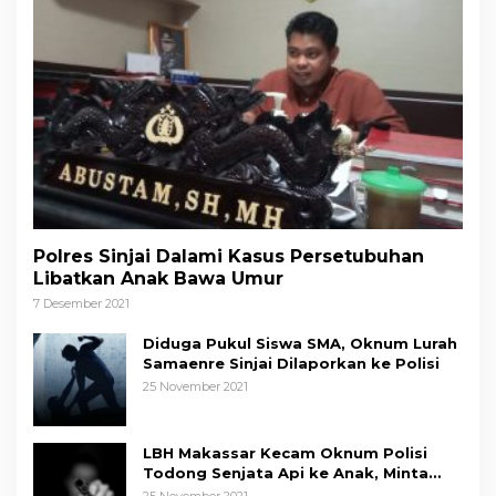
Polres Sinjai Dalami Kasus Persetubuhan
Libatkan Anak Bawa Umur
7 Desember 2021
Diduga Pukul Siswa SMA, Oknum Lurah
Samaenre Sinjai Dilaporkan ke Polisi
25 November 2021
LBH Makassar Kecam Oknum Polisi
Todong Senjata Api ke Anak, Minta
Kapolda Sulsel Tindak Tegas