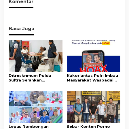
Komentar
Sehat
Baca Juga
Ditreskrimum Polda
Kakorlantas Polri Imbau
Sultra Serahkan
Masyarakat Waspadai
Tersangka dan Barang
Hoaks Soal Aturan Tilang
Bukti Kasus Dugaan
Baru
Penyelenggaraan
Perjalanan Ibadah Umrah
Tanpa Izin ke Kejaksaan
Lepas Rombongan
Sebar Konten Porno