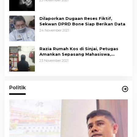
25 November 2021
Dilaporkan Dugaan Reses Fiktif,
Sekwan DPRD Bone Siap Berikan Data
24 November 2021
Razia Rumah Kos di Sinjai, Petugas
Amankan Sepasang Mahasiswa,
Mengaku Berpacaran
23 November 2021
Politik