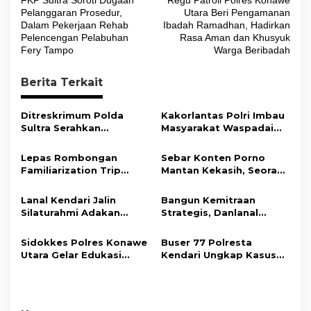
a
Pelanggaran Prosedur,
Utara Beri Pengamanan
v
Dalam Pekerjaan Rehab
Ibadah Ramadhan, Hadirkan
Pelencengan Pelabuhan
Rasa Aman dan Khusyuk
i
Fery Tampo
Warga Beribadah
g
Berita Terkait
a
s
Ditreskrimum Polda
Kakorlantas Polri Imbau
i
Sultra Serahkan
Masyarakat Waspadai
Tersangka dan Barang
Hoaks Soal Aturan Tilang
p
Bukti Kasus Dugaan
Baru
Lepas Rombongan
Sebar Konten Porno
o
Penyelenggaraan
Familiarization Trip
Mantan Kekasih, Seorang
Perjalanan Ibadah Umrah
s
Overland, Gubernur Ajak
Pria Terancam Pidana 10
Tanpa Izin ke Kejaksaan
Promosikan Wisata dan
Tahun Penjara
Lanal Kendari Jalin
Bangun Kemitraan
Gerakkan Ekonomi
Silaturahmi Adakan
Strategis, Danlanal
Daerah
Acara Coffee Morning
Kendari Ajak Media
Bersama Insan Pers.
Wujudkan Informasi
Sidokkes Polres Konawe
Buser 77 Polresta
Objektif dan Berimbang
Utara Gelar Edukasi
Kendari Ungkap Kasus
Penyakit Jantung
Curnik, Lima Handphone
Koroner, Tingkatkan
Hasil Curian Berhasil
Kesadaran Personel
Diamankan
akan Pentingnya Hidup