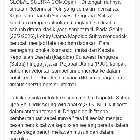
GLOBAL SULTRA COM.Opini – Di tengah riuhnya
l
tuntutan Reformasi Polri yang semakin memanas,
P
Kepolisian Daerah Sulawesi Tenggara (Sultra)
l
a
kembali mempertontonkan mungkin bisa disebut
s
sebuah drama klasik yang sangat rapi. Pada Senin
t
(23/2/2026), Lobby Utama Mapolda Sultra mendadak
i
berubah menjadi laboratorium dadakan. Para
k
pemegang tongkat komando, mulai dari Kepala
M
e
Kepolisian Daerah (Kapolda) Sulawesi Tenggara
n
(Sultra) hingga jajaran Pejabat Utama (PJU), tampak
j
antre menyetorkan sampel urine mereka ke dalam
a
botol kecil—sebuah ritual yang diklaim sebagai jurus
d
i
ampuh “bersih-bersih” internal.
P
e
Publik diminta untuk terkesima melihat Kapolda Sultra,
n
Irjen Pol Didik Agung Widjanarko,S.I.K.,M.H.ikut serta
e
dalam antrean tersebut. Dengan dalih “tanpa
n
t
pemberitahuan sebelumnya,” tes ini seolah menjadi
u
pesan heroik bahwa kepolisian sedang berada dalam
N
mode siaga penuh melawan musuh dari dalam,
a
narkotika.
s