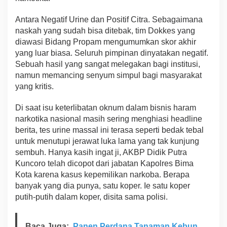
i
b
Antara Negatif Urine dan Positif Citra. Sebagaimana
R
naskah yang sudah bisa ditebak, tim Dokkes yang
e
diawasi Bidang Propam mengumumkan skor akhir
f
yang luar biasa. Seluruh pimpinan dinyatakan negatif.
o
Sebuah hasil yang sangat melegakan bagi institusi,
r
m
namun memancing senyum simpul bagi masyarakat
a
yang kritis.
s
i
Di saat isu keterlibatan oknum dalam bisnis haram
P
narkotika nasional masih sering menghiasi headline
o
l
berita, tes urine massal ini terasa seperti bedak tebal
r
untuk menutupi jerawat luka lama yang tak kunjung
i
sembuh. Hanya kasih ingat ji, AKBP Didik Putra
Kuncoro telah dicopot dari jabatan Kapolres Bima
Kota karena kasus kepemilikan narkoba. Berapa
banyak yang dia punya, satu koper. Ie satu koper
putih-putih dalam koper, disita sama polisi.
Baca Juga:
Panen Perdana Tanaman Kebun