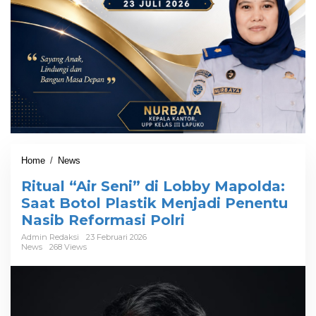
Home
/
News
R
i
Ritual “Air Seni” di Lobby Mapolda:
t
u
Saat Botol Plastik Menjadi Penentu
a
Nasib Reformasi Polri
l
"
Admin Redaksi
23 Februari 2026
News
268 Views
A
i
r
S
e
n