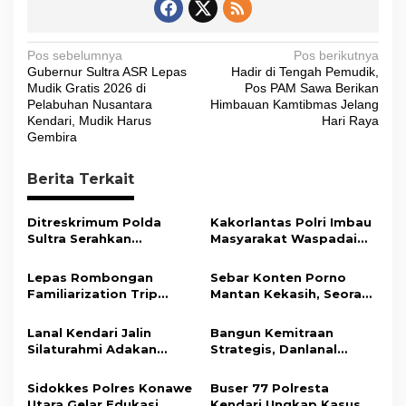
N
Pos sebelumnya
Pos berikutnya
Gubernur Sultra ASR Lepas
Hadir di Tengah Pemudik,
a
Mudik Gratis 2026 di
Pos PAM Sawa Berikan
v
Pelabuhan Nusantara
Himbauan Kamtibmas Jelang
Kendari, Mudik Harus
Hari Raya
i
Gembira
g
Berita Terkait
a
s
Ditreskrimum Polda
Kakorlantas Polri Imbau
i
Sultra Serahkan
Masyarakat Waspadai
Tersangka dan Barang
Hoaks Soal Aturan Tilang
p
Bukti Kasus Dugaan
Baru
Lepas Rombongan
Sebar Konten Porno
o
Penyelenggaraan
Familiarization Trip
Mantan Kekasih, Seorang
Perjalanan Ibadah Umrah
s
Overland, Gubernur Ajak
Pria Terancam Pidana 10
Tanpa Izin ke Kejaksaan
Promosikan Wisata dan
Tahun Penjara
Lanal Kendari Jalin
Bangun Kemitraan
Gerakkan Ekonomi
Silaturahmi Adakan
Strategis, Danlanal
Daerah
Acara Coffee Morning
Kendari Ajak Media
Bersama Insan Pers.
Wujudkan Informasi
Sidokkes Polres Konawe
Buser 77 Polresta
Objektif dan Berimbang
Utara Gelar Edukasi
Kendari Ungkap Kasus