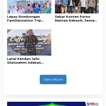
Lepas Rombongan
Sebar Konten Porno
Familiarization Trip
Mantan Kekasih, Seorang
Overland, Gubernur Ajak
Pria Terancam Pidana 10
Promosikan Wisata dan
Tahun Penjara
Gerakkan Ekonomi
Daerah
Lanal Kendari Jalin
Silaturahmi Adakan
Acara Coffee Morning
Bersama Insan Pers.
View More