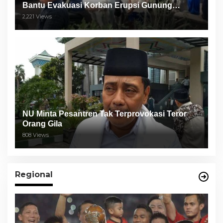
Bantu Evakuasi Korban Erupsi Gunung
Semeru
2,221 Views
NU Minta Pesantren Tak Terprovokasi Teror
Orang Gila
808 Views
Regional