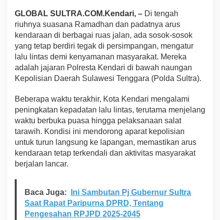
p
GLOBAL SULTRA.COM.Kendari, –
Di tengah
o
riuhnya suasana Ramadhan dan padatnya arus
l
i
kendaraan di berbagai ruas jalan, ada sosok-sosok
s
yang tetap berdiri tegak di persimpangan, mengatur
i
lalu lintas demi kenyamanan masyarakat. Mereka
a
adalah jajaran Polresta Kendari di bawah naungan
n
Kepolisian Daerah Sulawesi Tenggara (Polda Sultra).
Y
a
n
Beberapa waktu terakhir, Kota Kendari mengalami
g
peningkatan kepadatan lalu lintas, terutama menjelang
d
waktu berbuka puasa hingga pelaksanaan salat
i
tarawih. Kondisi ini mendorong aparat kepolisian
N
i
untuk turun langsung ke lapangan, memastikan arus
l
kendaraan tetap terkendali dan aktivitas masyarakat
a
berjalan lancar.
i
H
a
Baca Juga:
Ini Sambutan Pj Gubernur Sultra
d
i
Saat Rapat Paripurna DPRD, Tentang
r
Pengesahan RPJPD 2025-2045
S