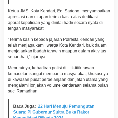
e
c
Ketua JMSI Kota Kendari, Edi Sartono, menyampaikan
a
apresiasi dan ucapan terima kasih atas dedikasi
r
aparat kepolisian yang dinilai hadir secara nyata di
a
tengah masyarakat.
N
y
a
“Terima kasih kepada jajaran Polresta Kendari yang
t
telah menjaga kami, warga Kota Kendari, baik dalam
a
menjalankan ibadah tarawih maupun dalam aktivitas
d
sehari-hari,” ujarnya.
i
T
e
Menurutnya, kehadiran polisi di titik-titik rawan
n
kemacetan sangat membantu masyarakat, khususnya
g
di kawasan pusat perbelanjaan dan jalan utama yang
a
mengalami lonjakan volume kendaraan selama bulan
h
M
suci Ramadhan.
a
s
y
Baca Juga:
22 Hari Menuju Pemungutan
a
Suara: Pj Gubernur Sultra Buka Rakor
r
Konsolidasi Pilkada 2024