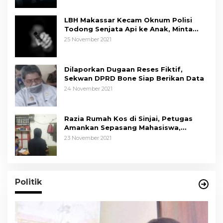
LBH Makassar Kecam Oknum Polisi
Todong Senjata Api ke Anak, Minta
Kapolda Sulsel Tindak Tegas
25 November 2021
Dilaporkan Dugaan Reses Fiktif,
Sekwan DPRD Bone Siap Berikan Data
24 November 2021
Razia Rumah Kos di Sinjai, Petugas
Amankan Sepasang Mahasiswa,
Mengaku Berpacaran
23 November 2021
Politik