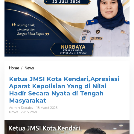
Home
/
News
K
e
Ketua JMSI Kota Kendari,Apresiasi
t
u
Aparat Kepolisian Yang di Nilai
a
Hadir Secara Nyata di Tengah
J
Masyarakat
M
S
Admin Redaksi
18 Maret 2026
I
News
228 Views
K
o
t
a