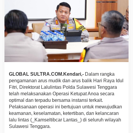
e
t
u
p
a
t
A
n
o
a
2
0
2
6
GLOBAL SULTRA.COM.Kendari,-
Dalam rangka
,
pengamanan arus mudik dan arus balik Hari Raya Idul
A
Fitri, Direktorat Lalulintas Polda Sulawesi Tenggara
n
telah melaksanakan Operasi Ketupat Anoa secara
g
optimal dan terpadu bersama instansi terkait.
k
a
Pelaksanaan operasi ini bertujuan untuk mewujudkan
K
keamanan, keselamatan, ketertiban, dan kelancaran
e
lalu lintas (_Kamseltibcar Lantas_) di seluruh wilayah
c
Sulawesi Tenggara.
e
l