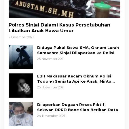
Polres Sinjai Dalami Kasus Persetubuhan
Libatkan Anak Bawa Umur
7 Desember 2021
Diduga Pukul Siswa SMA, Oknum Lurah
Samaenre Sinjai Dilaporkan ke Polisi
25 November 2021
LBH Makassar Kecam Oknum Polisi
Todong Senjata Api ke Anak, Minta
Kapolda Sulsel Tindak Tegas
25 November 2021
Dilaporkan Dugaan Reses Fiktif,
Sekwan DPRD Bone Siap Berikan Data
24 November 2021