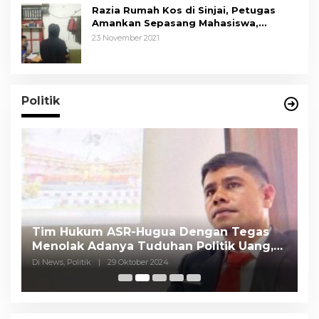
Razia Rumah Kos di Sinjai, Petugas
Amankan Sepasang Mahasiswa,
Mengaku Berpacaran
23 November 2021
Politik
Tim Hukum ASR-Hugua Dengan Tegas
K
Menolak Adanya Tuduhan Politik Uang,
P
Pasar Murah Tidak Dilaksanakan Oleh
C
Di News, Politik
|
29 Oktober 2024
Di
Paslon