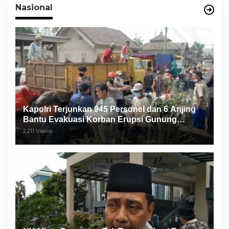
Nasional
Kapolri Terjunkan 945 Personel dan 6 Anjing
Bantu Evakuasi Korban Erupsi Gunung
Semeru
2,211 Views