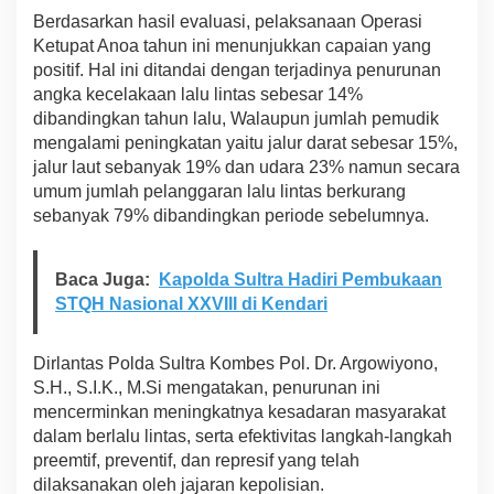
a
Berdasarkan hasil evaluasi, pelaksanaan Operasi
k
Ketupat Anoa tahun ini menunjukkan capaian yang
a
positif. Hal ini ditandai dengan terjadinya penurunan
a
angka kecelakaan lalu lintas sebesar 14%
n
L
dibandingkan tahun lalu, Walaupun jumlah pemudik
a
mengalami peningkatan yaitu jalur darat sebesar 15%,
l
jalur laut sebanyak 19% dan udara 23% namun secara
u
umum jumlah pelanggaran lalu lintas berkurang
l
sebanyak 79% dibandingkan periode sebelumnya.
i
n
t
a
Baca Juga:
Kapolda Sultra Hadiri Pembukaan
s
STQH Nasional XXVIII di Kendari
T
u
r
Dirlantas Polda Sultra Kombes Pol. Dr. Argowiyono,
u
S.H., S.I.K., M.Si mengatakan, penurunan ini
n
mencerminkan meningkatnya kesadaran masyarakat
1
4
dalam berlalu lintas, serta efektivitas langkah-langkah
%
preemtif, preventif, dan represif yang telah
dilaksanakan oleh jajaran kepolisian.