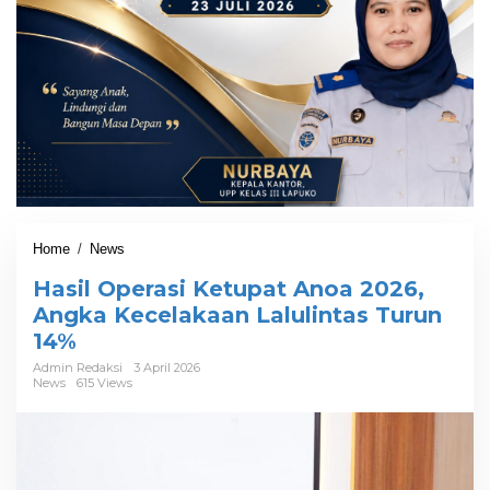
Home
/
News
H
a
Hasil Operasi Ketupat Anoa 2026,
s
i
Angka Kecelakaan Lalulintas Turun
l
14%
O
p
Admin Redaksi
3 April 2026
News
615 Views
e
r
a
s
i
K