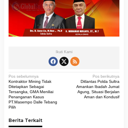
Ikuti Kami
N
Pos sebelumnya
Pos berikutnya
Kontraktor Mining Tidak
Ditlantas Polda Sultra
a
Ditetapkan Sebagai
Amankan Ibadah Jumat
v
Tersangka, GMA Meniliai
Agung, Situasi Berjalan
Penanganan Kasus
Aman dan Kondusif
i
PT.Masempo Dalle Tebang
Pilih
g
a
Berita Terkait
s