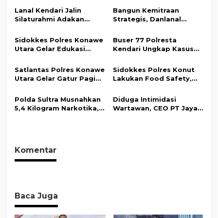
i
Lanal Kendari Jalin
Bangun Kemitraan
Silaturahmi Adakan
Strategis, Danlanal
p
Acara Coffee Morning
Kendari Ajak Media
o
Bersama Insan Pers.
Wujudkan Informasi
Sidokkes Polres Konawe
Buser 77 Polresta
Objektif dan Berimbang
s
Utara Gelar Edukasi
Kendari Ungkap Kasus
Penyakit Jantung
Curnik, Lima Handphone
Koroner, Tingkatkan
Hasil Curian Berhasil
Satlantas Polres Konawe
Sidokkes Polres Konut
Kesadaran Personel
Diamankan
Utara Gelar Gatur Pagi
Lakukan Food Safety,
akan Pentingnya Hidup
Sejumlah Titik Rawan,
Pastikan Makanan
Sehat
Ciptakan Kamseltibcar
Memenuhi Standar
Polda Sultra Musnahkan
Diduga Intimidasi
Lantas dan Pelayanan
Keamanan Dan Layak
5,4 Kilogram Narkotika,
Wartawan, CEO PT Jaya
Masyarakat
Konsumsi
Selamatkan Ribuan Jiwa
Nikel Pacific Resmi
dari Ancaman
Terlapor Di Polres
Penyalahgunaan
Kolaka
Komentar
Baca Juga