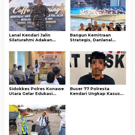
Lanal Kendari Jalin
Bangun Kemitraan
Silaturahmi Adakan
Strategis, Danlanal
Acara Coffee Morning
Kendari Ajak Media
Bersama Insan Pers.
Wujudkan Informasi
Objektif dan Berimbang
Sidokkes Polres Konawe
Buser 77 Polresta
Utara Gelar Edukasi
Kendari Ungkap Kasus
Penyakit Jantung
Curnik, Lima Handphone
Koroner, Tingkatkan
Hasil Curian Berhasil
Kesadaran Personel
Diamankan
akan Pentingnya Hidup
Sehat