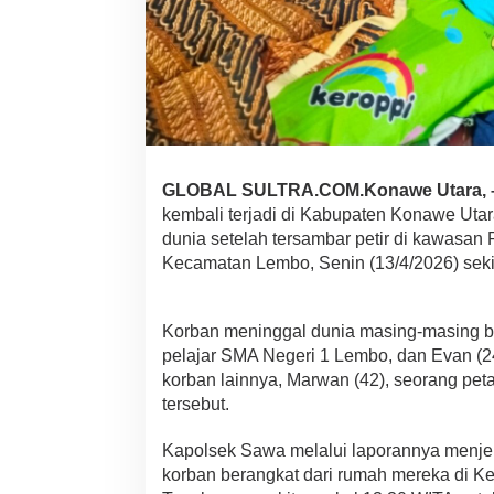
s
a
m
b
a
r
P
e
t
i
GLOBAL SULTRA.COM.Konawe Utara, 
r
kembali terjadi di Kabupaten Konawe Uta
,
dunia setelah tersambar petir di kawasan 
P
Kecamatan Lembo, Senin (13/4/2026) seki
o
l
r
e
Korban meninggal dunia masing-masing be
s
pelajar SMA Negeri 1 Lembo, dan Evan (24
K
korban lainnya, Marwan (42), seorang petan
o
tersebut.
n
a
w
Kapolsek Sawa melalui laporannya menjel
e
korban berangkat dari rumah mereka di K
U