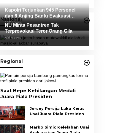
Kapolri Terjunkan 945 Personel
dan 6 Anjing Bantu Evakuasi
Nasional
Korban Erupsi Gunung Semeru
2,211 Views
NU Minta Pesantren Tak
Terprovokasi Teror Orang Gila
806 Views
Regional
Saat Bepe Kehilangan Medali
Juara Piala Presiden
Jersey Persija Laku Keras
Usai Juara Piala Presiden
Marko Simic Kelelahan Usai
Arak arakan Juara Piala