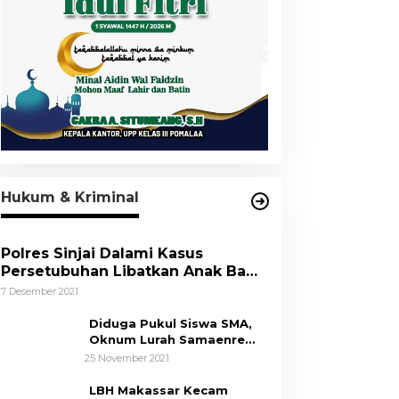
Hukum & Kriminal
Polres Sinjai Dalami Kasus
Persetubuhan Libatkan Anak Bawa
Umur
7 Desember 2021
Diduga Pukul Siswa SMA,
Oknum Lurah Samaenre
Sinjai Dilaporkan ke Polisi
25 November 2021
LBH Makassar Kecam