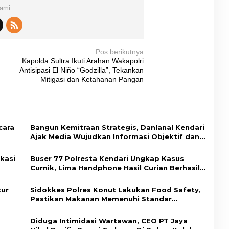
Kami
Pos berikutnya
Kapolda Sultra Ikuti Arahan Wakapolri
Antisipasi El Niño “Godzilla”, Tekankan
Mitigasi dan Ketahanan Pangan
cara
Bangun Kemitraan Strategis, Danlanal Kendari
Ajak Media Wujudkan Informasi Objektif dan
Berimbang
kasi
Buser 77 Polresta Kendari Ungkap Kasus
Curnik, Lima Handphone Hasil Curian Berhasil
dup
Diamankan
tur
Sidokkes Polres Konut Lakukan Food Safety,
Pastikan Makanan Memenuhi Standar
Keamanan Dan Layak Konsumsi
Diduga Intimidasi Wartawan, CEO PT Jaya