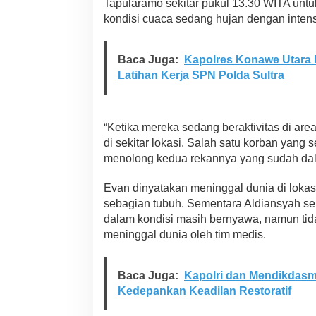
Tapularamo sekitar pukul 13.30 WITA untu
t
kondisi cuaca sedang hujan dengan intensit
a
r
a
I
Baca Juga:
Kapolres Konawe Utara 
m
Latihan Kerja SPN Polda Sultra
b
a
u
W
“Ketika mereka sedang beraktivitas di area 
a
di sekitar lokasi. Salah satu korban yang
s
menolong kedua rekannya yang sudah dala
p
a
d
Evan dinyatakan meninggal dunia di lokas
a
sebagian tubuh. Sementara Aldiansyah s
C
dalam kondisi masih bernyawa, namun ti
u
meninggal dunia oleh tim medis.
a
c
a
E
Baca Juga:
Kapolri dan Mendikdasm
k
Kedepankan Keadilan Restoratif
s
t