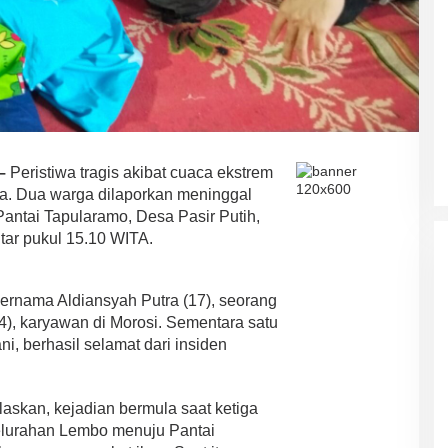
–
Peristiwa tragis akibat cuaca ekstrem
ra. Dua warga dilaporkan meninggal
ASR-HUGUA Berpeluang Besar,
Ini Prediksi Pengamat Politik
Pantai Tapularamo, Desa Pasir Putih,
Pada Pilkada Sultra “Hanya
tar pukul 15.10 WITA.
Di News, Politik
|
4 November 2024
Ada Satu Putaran”
rnama Aldiansyah Putra (17), seorang
), karyawan di Morosi. Sementara satu
i, berhasil selamat dari insiden
askan, kejadian bermula saat ketiga
elurahan Lembo menuju Pantai