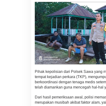
r
e
m
Pihak kepolisian dari Polsek Sawa yang 
tempat kejadian perkara (TKP), mengumpul
berkoordinasi dengan tenaga medis setempa
telah diamankan guna mencegah hal-hal ya
Dari hasil pemeriksaan awal, polisi mema
merupakan musibah akibat faktor alam, ya