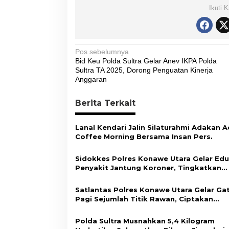
Ikuti 
N
Pos sebelumnya
Bid Keu Polda Sultra Gelar Anev IKPA Polda
a
Sultra TA 2025, Dorong Penguatan Kinerja
v
Anggaran
i
Berita Terkait
g
a
Lanal Kendari Jalin Silaturahmi Adakan A
s
Coffee Morning Bersama Insan Pers.
i
Sidokkes Polres Konawe Utara Gelar Edu
p
Penyakit Jantung Koroner, Tingkatkan
Kesadaran Personel akan Pentingnya Hi
o
Sehat
Satlantas Polres Konawe Utara Gelar Ga
s
Pagi Sejumlah Titik Rawan, Ciptakan
Kamseltibcar Lantas dan Pelayanan
Masyarakat
Polda Sultra Musnahkan 5,4 Kilogram