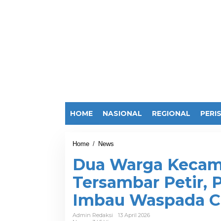
HOME
NASIONAL
REGIONAL
PERI
Home
/
News
D
u
Dua Warga Kecam
a
W
Tersambar Petir, 
a
r
Imbau Waspada C
g
a
K
Admin Redaksi
13 April 2026