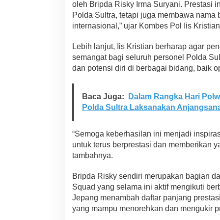
oleh Bripda Risky Irma Suryani. Prestasi
e
r
Polda Sultra, tetapi juga membawa nama b
n
internasional,” ujar Kombes Pol Iis Kristi
a
s
Lebih lanjut, Iis Kristian berharap agar pe
i
semangat bagi seluruh personel Polda Sul
o
n
dan potensi diri di berbagai bidang, baik
a
l
Baca Juga:
Dalam Rangka Hari Polw
Polda Sultra Laksanakan Anjangsan
“Semoga keberhasilan ini menjadi inspiras
untuk terus berprestasi dan memberikan yan
tambahnya.
Bripda Risky sendiri merupakan bagian d
Squad yang selama ini aktif mengikuti be
Jepang menambah daftar panjang prestasi 
yang mampu menorehkan dan mengukir pres