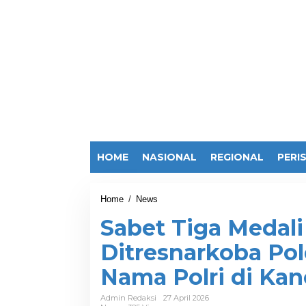
HOME
NASIONAL
REGIONAL
PERI
Home
/
News
S
a
Sabet Tiga Medali
b
e
Ditresnarkoba Po
t
T
Nama Polri di Kan
i
g
a
Admin Redaksi
27 April 2026