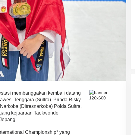
ASR-HUGUA Berpeluang Besar,
Ini Prediksi Pengamat Politik
Pada Pilkada Sultra “Hanya
Di News, Politik
|
4 November 2024
Ada Satu Putaran”
stasi membanggakan kembali datang
lawesi Tenggara (Sultra). Bripda Risky
 Narkoba (Ditresnarkoba) Polda Sultra,
 ajang kejuaraan Taekwondo
 Jepang.
nternational Championship* yang