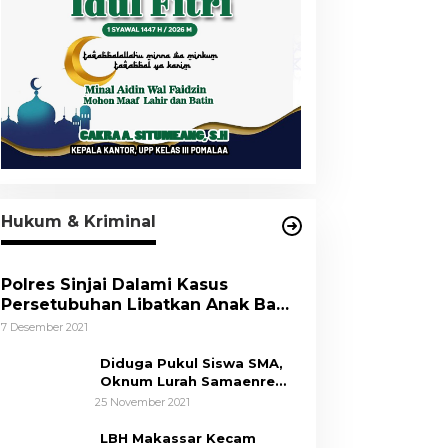
Hukum & Kriminal
Polres Sinjai Dalami Kasus
Persetubuhan Libatkan Anak Bawa
Umur
7 Desember 2021
Diduga Pukul Siswa SMA,
Oknum Lurah Samaenre
Sinjai Dilaporkan ke Polisi
25 November 2021
LBH Makassar Kecam