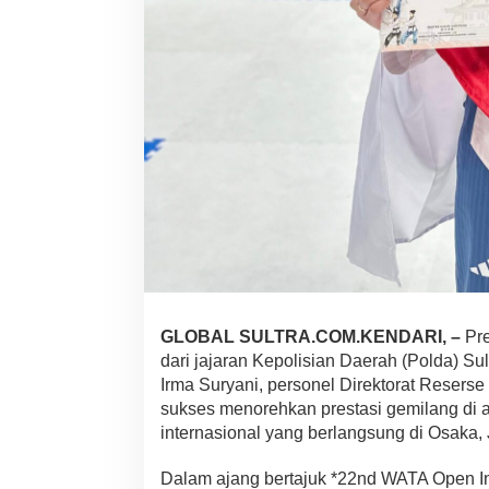
t
r
e
s
n
a
r
k
o
b
a
P
o
l
d
a
S
GLOBAL SULTRA.COM.KENDARI, –
Pre
u
dari jajaran Kepolisian Daerah (Polda) Su
l
t
Irma Suryani, personel Direktorat Reserse
r
sukses menorehkan prestasi gemilang di
a
internasional yang berlangsung di Osaka,
H
a
Dalam ajang bertajuk *22nd WATA Open I
r