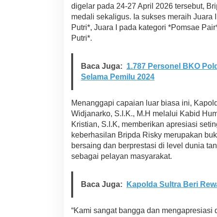
u
digelar pada 24-27 April 2026 tersebut, B
m
medali sekaligus. Ia sukses meraih Juara 
k
Putri*, Juara I pada kategori *Pomsae Pair*
a
Putri*.
n
N
a
m
Baca Juga:
1.787 Personel BKO Pol
a
Selama Pemilu 2024
P
o
l
Menanggapi capaian luar biasa ini, Kapold
r
Widjanarko, S.I.K., M.H melalui Kabid Hum
i
Kristian, S.I.K, memberikan apresiasi set
d
keberhasilan Bripda Risky merupakan buk
i
K
bersaing dan berprestasi di level dunia
a
sebagai pelayan masyarakat.
n
c
a
Baca Juga:
Kapolda Sultra Beri Rew
h
I
n
“Kami sangat bangga dan mengapresiasi de
t