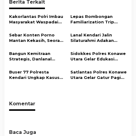
Berita Terkait
a
s
Kakorlantas Polri Imbau
Lepas Rombongan
i
Masyarakat Waspadai
Familiarization Trip
Hoaks Soal Aturan Tilang
Overland, Gubernur Ajak
p
Baru
Promosikan Wisata dan
Sebar Konten Porno
Lanal Kendari Jalin
o
Gerakkan Ekonomi
Mantan Kekasih, Seorang
Silaturahmi Adakan
Daerah
s
Pria Terancam Pidana 10
Acara Coffee Morning
Tahun Penjara
Bersama Insan Pers.
Bangun Kemitraan
Sidokkes Polres Konawe
Strategis, Danlanal
Utara Gelar Edukasi
Kendari Ajak Media
Penyakit Jantung
Wujudkan Informasi
Koroner, Tingkatkan
Buser 77 Polresta
Satlantas Polres Konawe
Objektif dan Berimbang
Kesadaran Personel
Kendari Ungkap Kasus
Utara Gelar Gatur Pagi
akan Pentingnya Hidup
Curnik, Lima Handphone
Sejumlah Titik Rawan,
Sehat
Hasil Curian Berhasil
Ciptakan Kamseltibcar
Diamankan
Lantas dan Pelayanan
Masyarakat
Komentar
Baca Juga