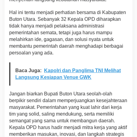
i
s
Hal ini tentu menjadi perhatian bersama di Kabupaten
i
Buton Utara. Sebanyak 32 Kepala OPD diharapkan
e
tidak hanya menjadi pelaksana administrasi
n
s
pemerintahan semata, tetapi juga harus mampu
i
melahirkan ide, gagasan, dan solusi nyata untuk
A
membantu pemerintah daerah menghadapi berbagai
n
persoalan yang ada.
g
g
a
Baca Juga:
Kapolri dan Panglima TNI Melihat
r
a
Langsung Kesiapan Venue GWK
n
d
i
Jangan biarkan Bupati Buton Utara seolah-olah
P
berpikir sendiri dalam memperjuangkan kesejahteraan
e
masyarakat. Pemerintahan yang kuat lahir dari kerja
m
tim yang solid, saling mendukung, serta memiliki
k
a
semangat yang sama untuk membangun daerah.
b
Kepala OPD harus hadir menjadi mitra kerja yang aktif
B
memberikan masukan, inovasi, dan langkah strategis
u