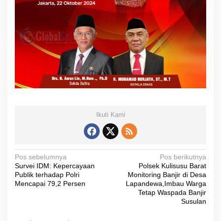
Ikuti Kami
N
Pos sebelumnya
Pos berikutnya
Survei IDM: Kepercayaan
Polsek Kulisusu Barat
a
Publik terhadap Polri
Monitoring Banjir di Desa
v
Mencapai 79,2 Persen
Lapandewa,Imbau Warga
Tetap Waspada Banjir
i
Susulan
g