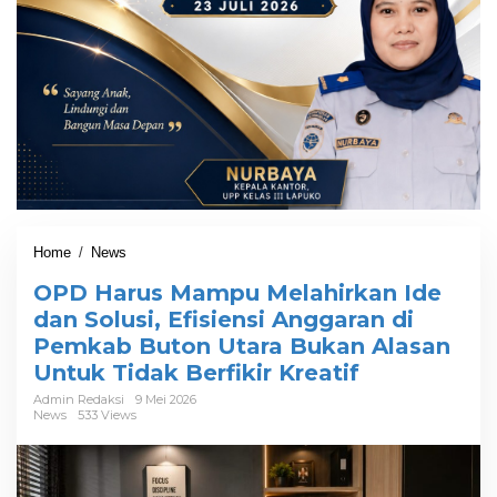
Home
/
News
O
P
OPD Harus Mampu Melahirkan Ide
D
H
dan Solusi, Efisiensi Anggaran di
a
Pemkab Buton Utara Bukan Alasan
r
Untuk Tidak Berfikir Kreatif
u
s
Admin Redaksi
9 Mei 2026
M
News
533 Views
a
m
p
u