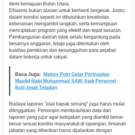
demi kemajuan Buton Utara.
t
Efisiensi bukan alasan untuk berhenti bergerak. Justru
o
n
dalam kondisi seperti ini dibutuhkan kreativitas,
U
keberanian mengambil langkah, serta kemampuan
t
menciptakan program yang efektif dan tepat sasaran.
a
Pembangunan daerah tidak selalu bergantung pada
r
a
besarnya anggaran, tetapi juga ditentukan oleh
B
kualitas pemikiran dan kesungguhan para pejabat
u
dalam bekerja untuk rakyat.
k
a
n
Baca Juga:
Mabes Polri Gelar Peringatan
A
Maulid Nabi Muhammad SAW, Ajak Personel
l
a
Ikuti Jejak Teladan
s
a
n
Budaya laporan “asal bapak senang” juga harus mulai
U
ditinggalkan. Pemimpin membutuhkan data dan
n
laporan yang jujur agar kebijakan yang diambil benar-
t
benar sesuai kondisi masyarakat di lapangan. Amanah
u
k
jabatan yang diberikan harus dijalankan dengan