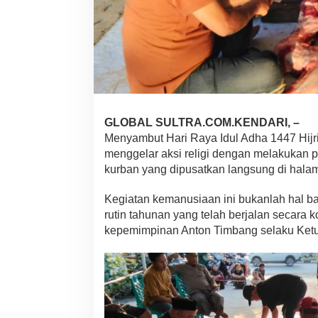
S
u
l
t
r
a
B
e
r
s
GLOBAL SULTRA.COM.KENDARI, –
a
Menyambut Hari Raya Idul Adha 1447 Hijri
m
menggelar aksi religi dengan melakukan
a
kurban yang dipusatkan langsung di halam
K
a
d
Kegiatan kemanusiaan ini bukanlah hal ba
i
rutin tahunan yang telah berjalan secara
n
kepemimpinan Anton Timbang selaku Ket
P
u
s
a
t
S
a