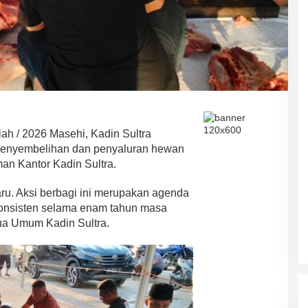
ah / 2026 Masehi, Kadin Sultra
 penyembelihan dan penyaluran hewan
an Kantor Kadin Sultra.
ru. Aksi berbagi ini merupakan agenda
 konsisten selama enam tahun masa
ua Umum Kadin Sultra.
ASR-HUGUA Berpeluang Besar,
Ini Prediksi Pengamat Politik
Pada Pilkada Sultra “Hanya
Di News, Politik
|
4 November 2024
Ada Satu Putaran”