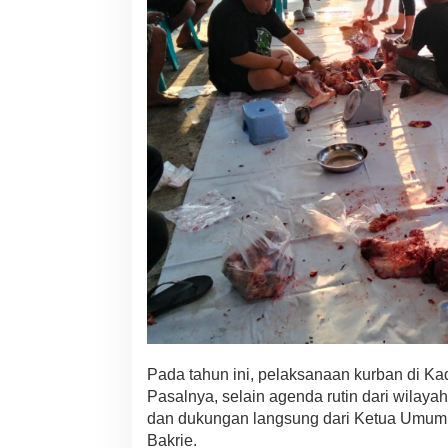
l
u
r
k
a
n
H
e
w
a
n
Q
u
r
b
a
n
D
i
h
a
Pada tahun ini, pelaksanaan kurban di Kadi
l
Pasalnya, selain agenda rutin dari wilaya
a
dan dukungan langsung dari Ketua Umum 
m
Bakrie.
a