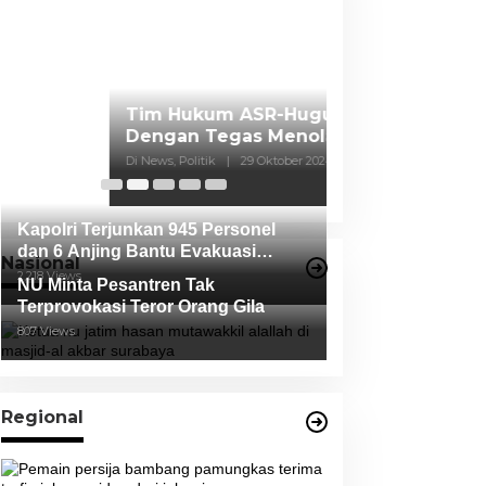
Dilaksanakan Oleh Paslon
Ketua Bawaslu 
Nyatakan, Duga
Oleh Salah Sat
Di News, Politik
|
17 O
Tidak Terbukti
Kapolri Terjunkan 945 Personel
dan 6 Anjing Bantu Evakuasi
Nasional
Korban Erupsi Gunung Semeru
2,218 Views
NU Minta Pesantren Tak
Terprovokasi Teror Orang Gila
807 Views
Regional