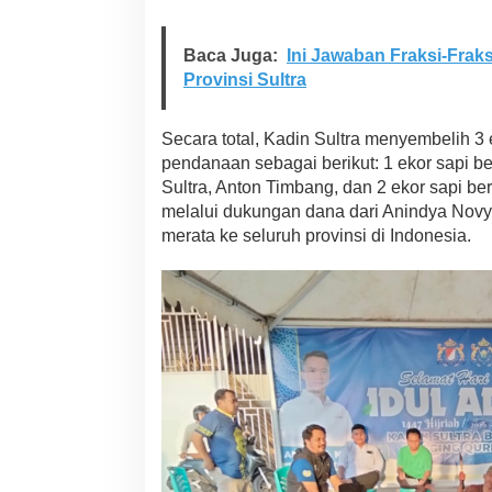
n
K
a
Baca Juga:
Ini Jawaban Fraksi-Frak
n
Provinsi Sultra
t
o
r
Secara total, Kadin Sultra menyembelih 3
K
pendanaan sebagai berikut: 1 ekor sapi 
a
Sultra, Anton Timbang, dan 2 ekor sapi b
d
i
melalui dukungan dana dari Anindya Novy
n
merata ke seluruh provinsi di Indonesia.