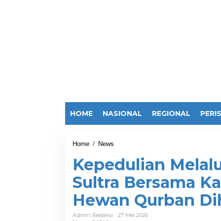
HOME
NASIONAL
REGIONAL
PERI
Home
/
News
K
e
Kepedulian Melalu
p
e
Sultra Bersama Ka
d
u
Hewan Qurban Di
l
i
a
Admin Redaksi
27 Mei 2026