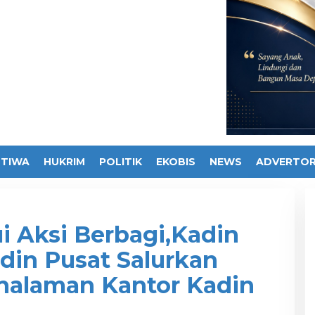
STIWA
HUKRIM
POLITIK
EKOBIS
NEWS
ADVERTOR
i Aksi Berbagi,Kadin
din Pusat Salurkan
halaman Kantor Kadin