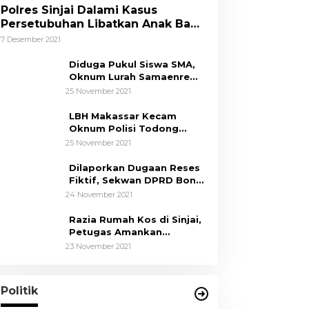
Polres Sinjai Dalami Kasus
Persetubuhan Libatkan Anak Bawa
Umur
7 Desember 2021
Diduga Pukul Siswa SMA,
Oknum Lurah Samaenre
Sinjai Dilaporkan ke Polisi
25 November 2021
LBH Makassar Kecam
Oknum Polisi Todong
Senjata Api ke Anak, Minta
25 November 2021
Kapolda Sulsel Tindak
Tegas
Dilaporkan Dugaan Reses
Fiktif, Sekwan DPRD Bone
Siap Berikan Data
24 November 2021
Razia Rumah Kos di Sinjai,
Petugas Amankan
Sepasang Mahasiswa,
23 November 2021
Mengaku Berpacaran
Tim Hukum ASR-Hugua
Dengan Tegas Menolak
Adanya Tuduhan Politik Uang,
Di News, Politik
|
29 Oktober 2024
Politik
Pasar Murah Tidak