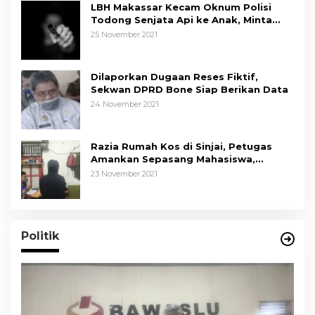
LBH Makassar Kecam Oknum Polisi
Todong Senjata Api ke Anak, Minta
Kapolda Sulsel Tindak Tegas
25 November 2021
Dilaporkan Dugaan Reses Fiktif,
Sekwan DPRD Bone Siap Berikan Data
24 November 2021
Razia Rumah Kos di Sinjai, Petugas
Amankan Sepasang Mahasiswa,
Mengaku Berpacaran
23 November 2021
Politik