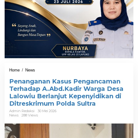
Home
/
News
P
e
Penanganan Kasus Pengancaman
n
a
Terhadap A.Abd.Kadir Warga Desa
n
Lalowiu Berlanjut Kepenyidikan di
g
Ditreskrimum Polda Sultra
a
n
Admin Redaksi
30 Mei 2026
a
News
288 Views
n
K
a
s