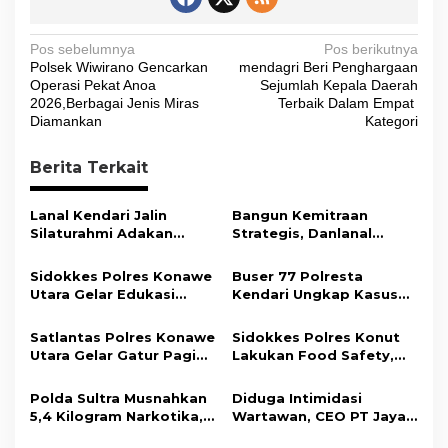
N
Pos sebelumnya
Pos berikutnya
Polsek Wiwirano Gencarkan
mendagri Beri Penghargaan
a
Operasi Pekat Anoa
Sejumlah Kepala Daerah
v
2026,Berbagai Jenis Miras
Terbaik Dalam Empat
Diamankan
Kategori
i
g
Berita Terkait
a
s
Lanal Kendari Jalin
Bangun Kemitraan
Silaturahmi Adakan
Strategis, Danlanal
i
Acara Coffee Morning
Kendari Ajak Media
Bersama Insan Pers.
Wujudkan Informasi
p
Sidokkes Polres Konawe
Buser 77 Polresta
Objektif dan Berimbang
Utara Gelar Edukasi
Kendari Ungkap Kasus
o
Penyakit Jantung
Curnik, Lima Handphone
s
Koroner, Tingkatkan
Hasil Curian Berhasil
Satlantas Polres Konawe
Sidokkes Polres Konut
Kesadaran Personel
Diamankan
Utara Gelar Gatur Pagi
Lakukan Food Safety,
akan Pentingnya Hidup
Sejumlah Titik Rawan,
Pastikan Makanan
Sehat
Ciptakan Kamseltibcar
Memenuhi Standar
Polda Sultra Musnahkan
Diduga Intimidasi
Lantas dan Pelayanan
Keamanan Dan Layak
5,4 Kilogram Narkotika,
Wartawan, CEO PT Jaya
Masyarakat
Konsumsi
Selamatkan Ribuan Jiwa
Nikel Pacific Resmi