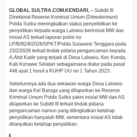
d
GLOBAL SULTRA.COM.KENDARI, –
Subdit III
.
K
Direktorat Reserse Kriminal Umum (Ditreskrimum)
a
Polda Sultra meningkatkan status penyelidikan ke
d
penyidikan kepada warga Lalowiu berinisial MW dan
i
inisial AS terkait laporan polisi no
r
W
LP/B/92/II/2026/SPKT/Polda Sulawesi Tenggara pada
a
23/2/2026 terkait tindak pidana pengancaman kepada
r
A.Abd Kadir yang terjadi di Desa Lalowiu, Kec Konda,
g
Kab Konawe Selatan sebagaimana diatur pada pasal
a
448 ayat 1 huruf a KUHP UU no 1 Tahun 2023.
D
e
s
Sebelumnya ada dua sekawan warga Desa Lalowiu
a
dan warga Kel Baruga yang dilaporkan ke Reserse
L
Kriminal Umum Polda Sultra yakni inisial MW dan AS
a
dilaporkan ke Subdit III terkait tindak pidana
l
o
pengancaman namun yang ditingkatkan ketahap
w
penyidikan hanyalah MW, sementara inisial AS tidak
i
dilanjutkan ketahap penyidikan.
u
B
e