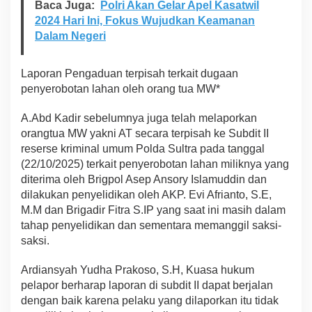
r
Baca Juga:
Polri Akan Gelar Apel Kasatwil
e
2024 Hari Ini, Fokus Wujudkan Keamanan
s
Dalam Negeri
k
r
i
Laporan Pengaduan terpisah terkait dugaan
m
penyerobotan lahan oleh orang tua MW*
u
m
P
A.Abd Kadir sebelumnya juga telah melaporkan
o
orangtua MW yakni AT secara terpisah ke Subdit II
l
reserse kriminal umum Polda Sultra pada tanggal
d
(22/10/2025) terkait penyerobotan lahan miliknya yang
a
S
diterima oleh Brigpol Asep Ansory Islamuddin dan
u
dilakukan penyelidikan oleh AKP. Evi Afrianto, S.E,
l
M.M dan Brigadir Fitra S.IP yang saat ini masih dalam
t
tahap penyelidikan dan sementara memanggil saksi-
r
a
saksi.
Ardiansyah Yudha Prakoso, S.H, Kuasa hukum
pelapor berharap laporan di subdit II dapat berjalan
dengan baik karena pelaku yang dilaporkan itu tidak