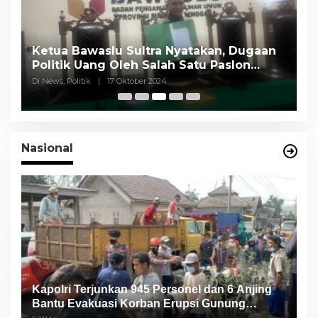
Ketua Bawaslu Sultra Nyatakan, Dugaan
Y
Politik Uang Oleh Salah Satu Paslon
P
Cagub Tidak Terbukti
M
Di News, Politik
|
17 Oktober 2024
Di
Nasional
Kapolri Terjunkan 945 Personel dan 6 Anjing
Bantu Evakuasi Korban Erupsi Gunung
Semeru