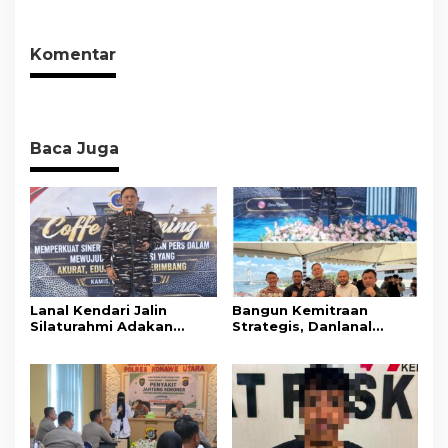
dari Ancaman
Terlapor Di Polres
Penyalahgunaan
Kolaka
Komentar
Baca Juga
Lanal Kendari Jalin
Bangun Kemitraan
Silaturahmi Adakan
Strategis, Danlanal
Acara Coffee Morning
Kendari Ajak Media
Bersama Insan Pers.
Wujudkan Informasi
Objektif dan Berimbang