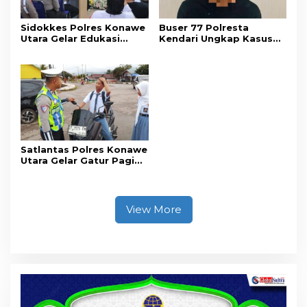
Sidokkes Polres Konawe
Buser 77 Polresta
Utara Gelar Edukasi
Kendari Ungkap Kasus
Penyakit Jantung
Curnik, Lima Handphone
Koroner, Tingkatkan
Hasil Curian Berhasil
Kesadaran Personel
Diamankan
akan Pentingnya Hidup
Sehat
Satlantas Polres Konawe
Utara Gelar Gatur Pagi
Sejumlah Titik Rawan,
Ciptakan Kamseltibcar
Lantas dan Pelayanan
Masyarakat
View More