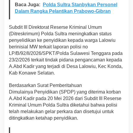
Baca Juga:
Polda Sultra Stanbykan Personel
r
l
Dalam Rangka Pelantikan Prabowo-Gibran
a
n
j
Subdit III Direktorat Reserse Kriminal Umum
u
(Ditreskrimum) Polda Sultra meningkatkan status
t
penyelidikan ke penyidikan kepada warga Lalowiu
K
berinisial MW terkait laporan polisi no
e
LP/B/92/II/2026/SPKT/Polda Sulawesi Tenggara pada
p
e
23/2/2026 terkait tindak pidana pengancaman kepada
n
A.Abd Kadir yang terjadi di Desa Lalowiu, Kec Konda,
y
Kab Konawe Selatan.
i
d
Berdasarkan Surat Pemberitahuan
i
k
Dimulainya Penyidikan (SPDP) yang diterima korban
a
A.Abd Kadir pada 20 Mei 2026 dari Subdit III Reserse
n
Kriminal Umum Polda Sultra diketahui bahwa polisi
d
telah melakukan gelar perkara dan disetujui untuk
i
D
ditingkatkan ketahap penyidikan.
i
t