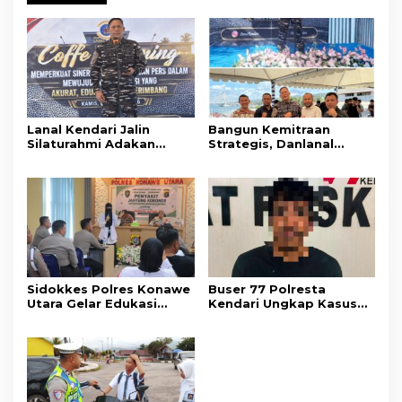
Lanal Kendari Jalin
Bangun Kemitraan
Silaturahmi Adakan
Strategis, Danlanal
Acara Coffee Morning
Kendari Ajak Media
Bersama Insan Pers.
Wujudkan Informasi
Objektif dan Berimbang
Sidokkes Polres Konawe
Buser 77 Polresta
Utara Gelar Edukasi
Kendari Ungkap Kasus
Penyakit Jantung
Curnik, Lima Handphone
Koroner, Tingkatkan
Hasil Curian Berhasil
Kesadaran Personel
Diamankan
akan Pentingnya Hidup
Sehat