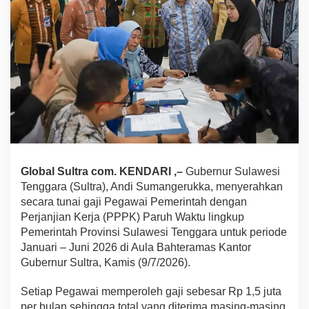
G
u
b
e
r
n
u
r
S
u
l
t
r
Global Sultra com. KENDARI ,–
Gubernur Sulawesi
a
S
Tenggara (Sultra), Andi Sumangerukka, menyerahkan
e
secara tunai gaji Pegawai Pemerintah dengan
r
Perjanjian Kerja (PPPK) Paruh Waktu lingkup
a
Pemerintah Provinsi Sulawesi Tenggara untuk periode
h
k
Januari – Juni 2026 di Aula Bahteramas Kantor
a
Gubernur Sultra, Kamis (9/7/2026).
n
R
Setiap Pegawai memperoleh gaji sebesar Rp 1,5 juta
a
per bulan sehingga total yang diterima masing-masing
p