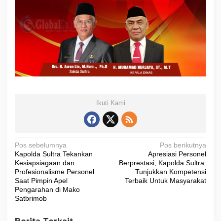
Ikuti Kami
N
Pos sebelumnya
Pos berikutnya
Kapolda Sultra Tekankan
Apresiasi Personel
a
Kesiapsiagaan dan
Berprestasi, Kapolda Sultra:
v
Profesionalisme Personel
Tunjukkan Kompetensi
Saat Pimpin Apel
Terbaik Untuk Masyarakat
i
Pengarahan di Mako
Satbrimob
g
a