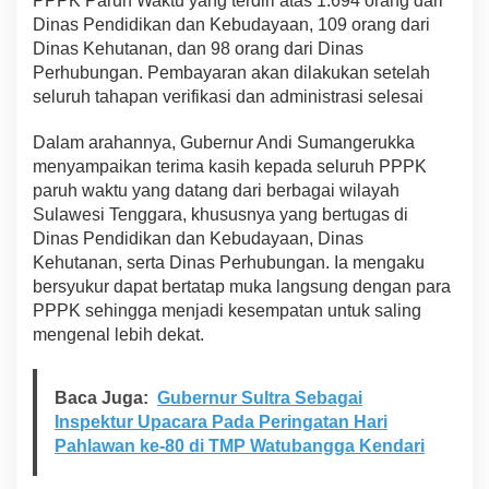
PPPK Paruh Waktu yang terdiri atas 1.694 orang dari
r
Dinas Pendidikan dan Kebudayaan, 109 orang dari
u
Dinas Kehutanan, dan 98 orang dari Dinas
h
Perhubungan. Pembayaran akan dilakukan setelah
W
seluruh tahapan verifikasi dan administrasi selesai
a
k
t
Dalam arahannya, Gubernur Andi Sumangerukka
u
menyampaikan terima kasih kepada seluruh PPPK
paruh waktu yang datang dari berbagai wilayah
Sulawesi Tenggara, khususnya yang bertugas di
Dinas Pendidikan dan Kebudayaan, Dinas
Kehutanan, serta Dinas Perhubungan. Ia mengaku
bersyukur dapat bertatap muka langsung dengan para
PPPK sehingga menjadi kesempatan untuk saling
mengenal lebih dekat.
Baca Juga:
Gubernur Sultra Sebagai
Inspektur Upacara Pada Peringatan Hari
Pahlawan ke-80 di TMP Watubangga Kendari