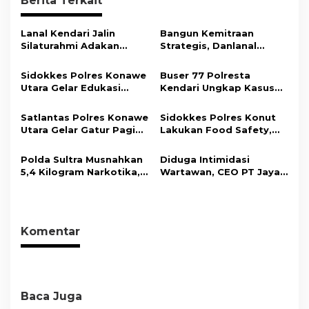
Berita Terkait
s
i
Lanal Kendari Jalin
Bangun Kemitraan
Silaturahmi Adakan
Strategis, Danlanal
p
Acara Coffee Morning
Kendari Ajak Media
o
Bersama Insan Pers.
Wujudkan Informasi
Sidokkes Polres Konawe
Buser 77 Polresta
Objektif dan Berimbang
s
Utara Gelar Edukasi
Kendari Ungkap Kasus
Penyakit Jantung
Curnik, Lima Handphone
Koroner, Tingkatkan
Hasil Curian Berhasil
Satlantas Polres Konawe
Sidokkes Polres Konut
Kesadaran Personel
Diamankan
Utara Gelar Gatur Pagi
Lakukan Food Safety,
akan Pentingnya Hidup
Sejumlah Titik Rawan,
Pastikan Makanan
Sehat
Ciptakan Kamseltibcar
Memenuhi Standar
Polda Sultra Musnahkan
Diduga Intimidasi
Lantas dan Pelayanan
Keamanan Dan Layak
5,4 Kilogram Narkotika,
Wartawan, CEO PT Jaya
Masyarakat
Konsumsi
Selamatkan Ribuan Jiwa
Nikel Pacific Resmi
dari Ancaman
Terlapor Di Polres
Penyalahgunaan
Kolaka
Komentar
Baca Juga