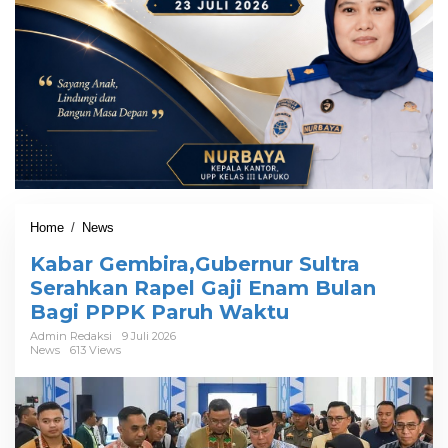
Home
/
News
K
a
Kabar Gembira,Gubernur Sultra
b
a
Serahkan Rapel Gaji Enam Bulan
r
Bagi PPPK Paruh Waktu
G
e
Admin Redaksi
9 Juli 2026
News
613 Views
m
b
i
r
a
,