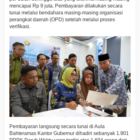
e
mencapai Rp 9 juta. Pembayaran dilakukan secara
l
tunai melalui bendahara masing-masing organisasi
G
perangkat daerah (OPD) setelah melalui proses
a
verifikasi.
j
i
E
n
a
m
B
u
l
a
n
B
a
g
i
P
P
P
Pembayaran langsung secara tunai di Aula
K
Bahteramas Kantor Gubernur dihadiri sebanyak 1.901
P
a