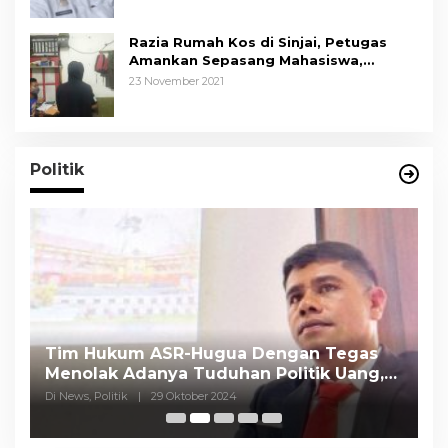
Razia Rumah Kos di Sinjai, Petugas
Amankan Sepasang Mahasiswa,
Mengaku Berpacaran
23 November 2021
Politik
Tim Hukum ASR-Hugua Dengan Tegas
K
Menolak Adanya Tuduhan Politik Uang,
P
Pasar Murah Tidak Dilaksanakan Oleh
C
Di News, Politik
|
29 Oktober 2024
Di
Paslon