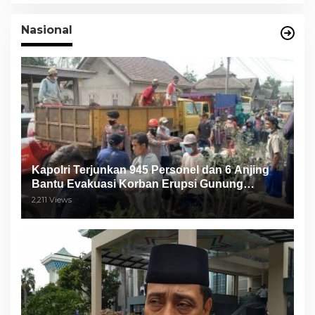
Nasional
Kapolri Terjunkan 945 Personel dan 6 Anjing
Bantu Evakuasi Korban Erupsi Gunung
Semeru
2,211 Views