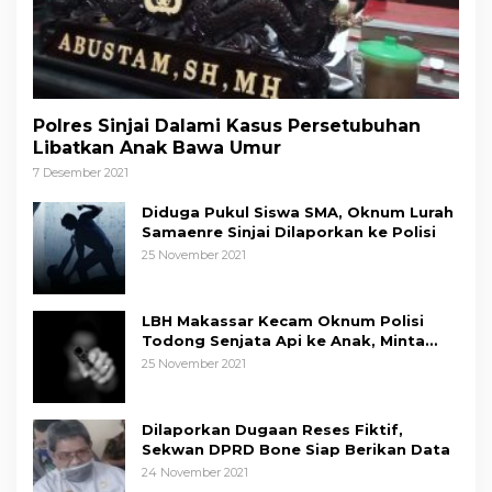
Polres Sinjai Dalami Kasus Persetubuhan
Libatkan Anak Bawa Umur
7 Desember 2021
Diduga Pukul Siswa SMA, Oknum Lurah
Samaenre Sinjai Dilaporkan ke Polisi
25 November 2021
LBH Makassar Kecam Oknum Polisi
Todong Senjata Api ke Anak, Minta
Kapolda Sulsel Tindak Tegas
25 November 2021
Dilaporkan Dugaan Reses Fiktif,
Sekwan DPRD Bone Siap Berikan Data
24 November 2021