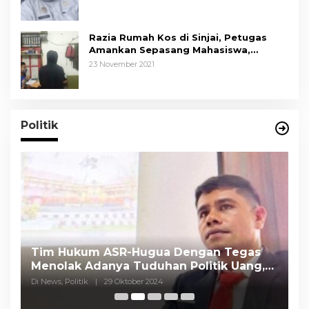
Razia Rumah Kos di Sinjai, Petugas
Amankan Sepasang Mahasiswa,
Mengaku Berpacaran
23 November 2021
Politik
Tim Hukum ASR-Hugua Dengan Tegas
K
Menolak Adanya Tuduhan Politik Uang,
P
Pasar Murah Tidak Dilaksanakan Oleh
C
Di News, Politik
|
29 Oktober 2024
Di
Paslon