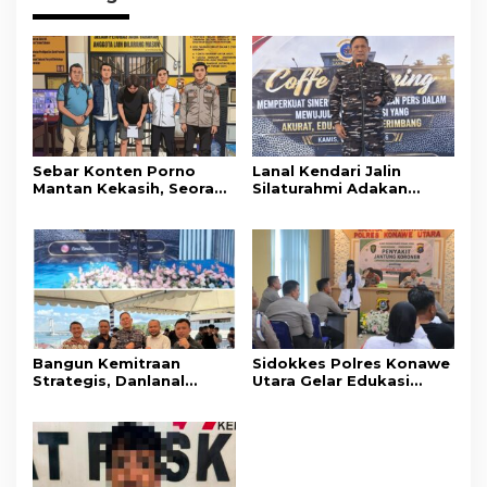
Sebar Konten Porno
Lanal Kendari Jalin
Mantan Kekasih, Seorang
Silaturahmi Adakan
Pria Terancam Pidana 10
Acara Coffee Morning
Tahun Penjara
Bersama Insan Pers.
Bangun Kemitraan
Sidokkes Polres Konawe
Strategis, Danlanal
Utara Gelar Edukasi
Kendari Ajak Media
Penyakit Jantung
Wujudkan Informasi
Koroner, Tingkatkan
Objektif dan Berimbang
Kesadaran Personel
akan Pentingnya Hidup
Sehat