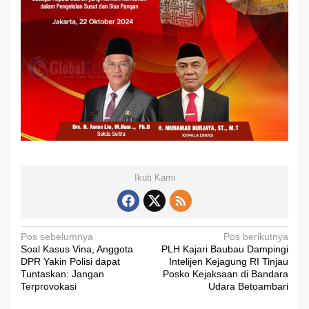
Ikuti Kami
N
Pos sebelumnya
Pos berikutnya
Soal Kasus Vina, Anggota
PLH Kajari Baubau Dampingi
a
DPR Yakin Polisi dapat
Intelijen Kejagung RI Tinjau
v
Tuntaskan: Jangan
Posko Kejaksaan di Bandara
Terprovokasi
Udara Betoambari
i