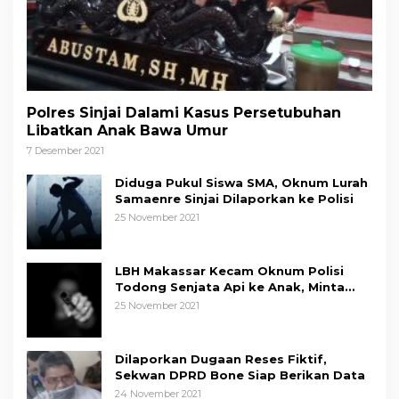
Polres Sinjai Dalami Kasus Persetubuhan
Libatkan Anak Bawa Umur
7 Desember 2021
Diduga Pukul Siswa SMA, Oknum Lurah
Samaenre Sinjai Dilaporkan ke Polisi
25 November 2021
LBH Makassar Kecam Oknum Polisi
Todong Senjata Api ke Anak, Minta
Kapolda Sulsel Tindak Tegas
25 November 2021
Dilaporkan Dugaan Reses Fiktif,
Sekwan DPRD Bone Siap Berikan Data
24 November 2021