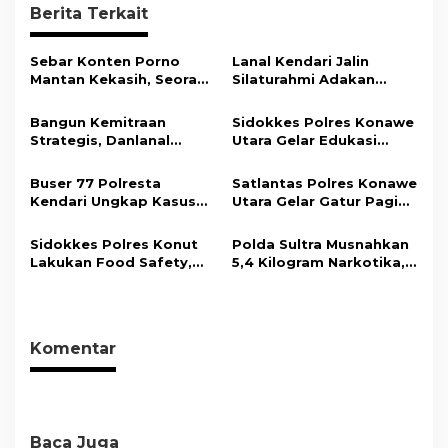
g
Berita Terkait
a
s
Sebar Konten Porno
Lanal Kendari Jalin
Mantan Kekasih, Seorang
Silaturahmi Adakan
i
Pria Terancam Pidana 10
Acara Coffee Morning
Tahun Penjara
Bersama Insan Pers.
p
Bangun Kemitraan
Sidokkes Polres Konawe
Strategis, Danlanal
Utara Gelar Edukasi
o
Kendari Ajak Media
Penyakit Jantung
s
Wujudkan Informasi
Koroner, Tingkatkan
Buser 77 Polresta
Satlantas Polres Konawe
Objektif dan Berimbang
Kesadaran Personel
Kendari Ungkap Kasus
Utara Gelar Gatur Pagi
akan Pentingnya Hidup
Curnik, Lima Handphone
Sejumlah Titik Rawan,
Sehat
Hasil Curian Berhasil
Ciptakan Kamseltibcar
Sidokkes Polres Konut
Polda Sultra Musnahkan
Diamankan
Lantas dan Pelayanan
Lakukan Food Safety,
5,4 Kilogram Narkotika,
Masyarakat
Pastikan Makanan
Selamatkan Ribuan Jiwa
Memenuhi Standar
dari Ancaman
Keamanan Dan Layak
Penyalahgunaan
Konsumsi
Komentar
Baca Juga