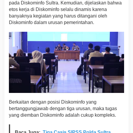
pada Diskominfo Sultra. Kemudian, dijelaskan bahwa
n
etos kerja di Diskominfo selalu dinamis karena
g
k
banyaknya kegiatan yang harus ditangani oleh
a
Diskominfo dalam urusan pemerintahan.
t
T
e
k
n
o
l
o
g
i
I
n
f
o
r
Berkaitan dengan posisi Diskominfo yang
m
bertanggungjawab dengan tiga urusan, maka tugas
a
yang diemban Diskominfo adalah cukup kompleks.
s
i
P
Baca Juga:
Tiga Casis SIPSS Polda Sultra
a