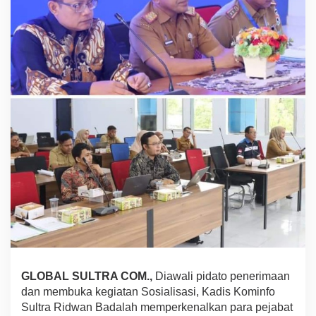
k
u
n
g
a
n
K
e
a
m
a
n
a
n
L
a
y
a
n
a
n
GLOBAL SULTRA COM.,
Diawali pidato penerimaan
P
e
dan membuka kegiatan Sosialisasi, Kadis Kominfo
r
Sultra Ridwan Badalah memperkenalkan para pejabat
a