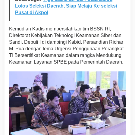
d
Lolos Seleksi Daerah, Siap Melaju Ke seleksi
a
Pusat di Akpol
P
e
m
Kemudian Kadis mempersilahkan tim BSSN RI,
p
Direktorat Kebijakan Teknologi Keamanan Siber dan
r
Sandi, Deputi I di dampingi Kabid. Persandian Richar
o
M. Pua dengan tema Urgensi Penggunaan Perangkat
v
S
TI Bersertifikat Keamanan dalam rangka Mendukung
u
Keamanan Layanan SPBE pada Pemerintah Daerah.
l
t
r
a