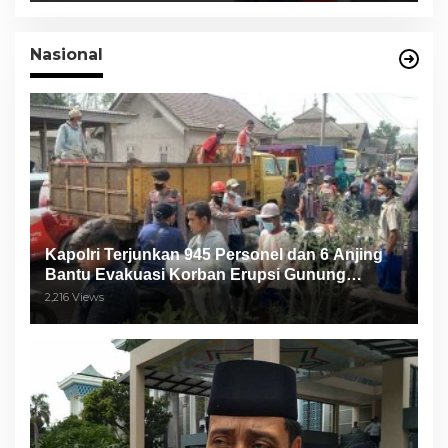
Nasional
Kapolri Terjunkan 945 Personel dan 6 Anjing
Bantu Evakuasi Korban Erupsi Gunung
Semeru
2,216 Views