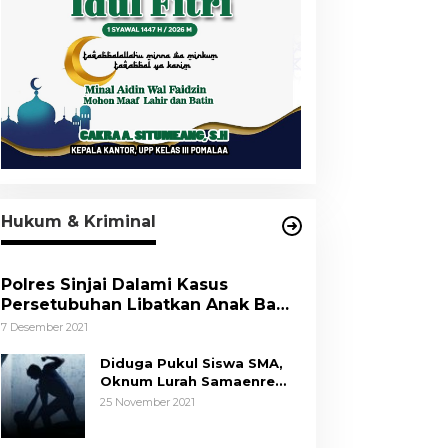
Hukum & Kriminal
Polres Sinjai Dalami Kasus
Persetubuhan Libatkan Anak Bawa
Umur
7 Desember 2021
Diduga Pukul Siswa SMA,
Oknum Lurah Samaenre
Sinjai Dilaporkan ke Polisi
25 November 2021