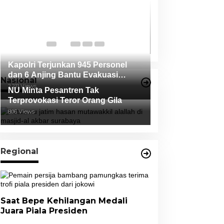
Ketua Bawaslu 
Nyatakan, Duga
Oleh Salah Sat
Di News, Politik
|
17 O
Tidak Terbukti
Kapolri Terjunkan 945 Personel
dan 6 Anjing Bantu Evakuasi
Nasional
Korban Erupsi Gunung Semeru
2,211 Views
NU Minta Pesantren Tak
Terprovokasi Teror Orang Gila
806 Views
Regional
Saat Bepe Kehilangan Medali
Juara Piala Presiden