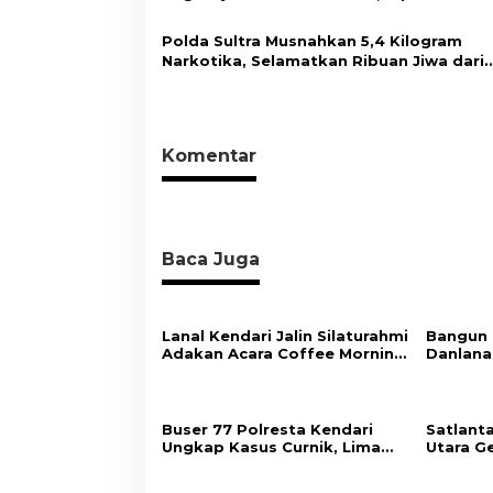
Kamseltibcar Lantas dan Pelayanan
Masyarakat
Polda Sultra Musnahkan 5,4 Kilogram
Narkotika, Selamatkan Ribuan Jiwa dari
Ancaman Penyalahgunaan
Komentar
Baca Juga
Lanal Kendari Jalin Silaturahmi
Bangun 
Adakan Acara Coffee Morning
Danlana
Bersama Insan Pers.
Wujudka
dan Ber
Buser 77 Polresta Kendari
Satlant
Ungkap Kasus Curnik, Lima
Utara Ge
Handphone Hasil Curian
Sejumla
Berhasil Diamankan
Ciptaka