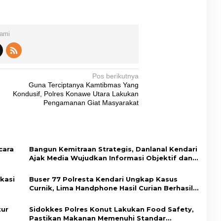
Kami
Pos berikutnya
Guna Terciptanya Kamtibmas Yang
Kondusif, Polres Konawe Utara Lakukan
Pengamanan Giat Masyarakat
cara
Bangun Kemitraan Strategis, Danlanal Kendari
Ajak Media Wujudkan Informasi Objektif dan
Berimbang
kasi
Buser 77 Polresta Kendari Ungkap Kasus
Curnik, Lima Handphone Hasil Curian Berhasil
dup
Diamankan
tur
Sidokkes Polres Konut Lakukan Food Safety,
Pastikan Makanan Memenuhi Standar