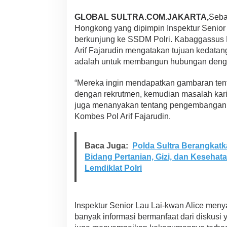
g
k
GLOBAL SULTRA.COM.JAKARTA,
Seba
e
Hongkong yang dipimpin Inspektur Senior
S
berkunjung ke SSDM Polri. Kabaggassus 
S
D
Arif Fajarudin mengatakan tujuan kedata
M
adalah untuk membangun hubungan denga
P
o
“Mereka ingin mendapatkan gambaran tenta
l
dengan rekrutmen, kemudian masalah kari
r
i
juga menanyakan tentang pengembangan S
,
Kombes Pol Arif Fajarudin.
K
e
p
Baca Juga:
Polda Sultra Berangkat
o
Bidang Pertanian, Gizi, dan Keseha
l
i
Lemdiklat Polri
s
i
a
n
Inspektur Senior Lau Lai-kwan Alice me
H
banyak informasi bermanfaat dari diskusi 
o