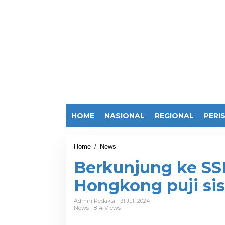
HOME
NASIONAL
REGIONAL
PERI
Home
/
News
B
e
Berkunjung ke SSD
r
k
Hongkong puji si
u
n
j
Admin Redaksi
31 Juli 2024
News
814 Views
u
n