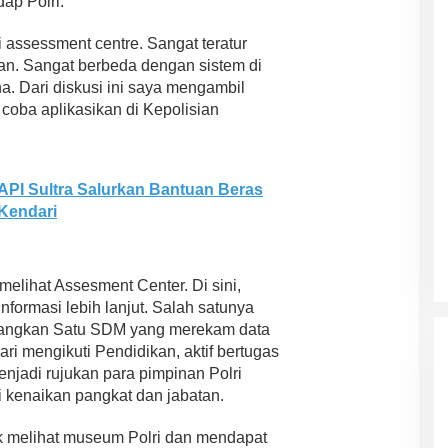
ap Polri.
i assessment centre. Sangat teratur
an. Sangat berbeda dengan sistem di
. Dari diskusi ini saya mengambil
coba aplikasikan di Kepolisian
I Sultra Salurkan Bantuan Beras
Kendari
melihat Assesment Center. Di sini,
ASR-HUGUA Berpeluang Besar,
formasi lebih lanjut. Salah satunya
Ini Prediksi Pengamat Politik
angkan Satu SDM yang merekam data
Pada Pilkada Sultra “Hanya
Di News, Politik
|
4 November 2024
dari mengikuti Pendidikan, aktif bertugas
Ada Satu Putaran”
enjadi rujukan para pimpinan Polri
i kenaikan pangkat dan jabatan.
k melihat museum Polri dan mendapat