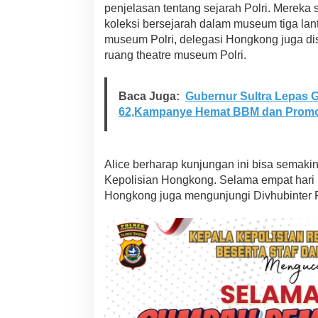
P
penjelasan tentang sejarah Polri. Mereka 
o
koleksi bersejarah dalam museum tiga lanta
l
museum Polri, delegasi Hongkong juga dis
r
ruang theatre museum Polri.
i
Baca Juga:
Gubernur Sultra Lepas 
62,Kampanye Hemat BBM dan Promo
Alice berharap kunjungan ini bisa semak
Kepolisian Hongkong. Selama empat hari b
Hongkong juga mengunjungi Divhubinter Po