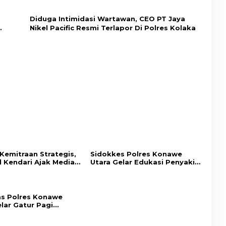
Keamanan Dan Layak Konsumsi
Diduga Intimidasi Wartawan, CEO PT Jaya
Nikel Pacific Resmi Terlapor Di Polres Kolaka
Kemitraan Strategis,
Sidokkes Polres Konawe
l Kendari Ajak Media
Utara Gelar Edukasi Penyakit
n Informasi Objektif
Jantung Koroner, Tingkatkan
imbang
Kesadaran Personel akan
Pentingnya Hidup Sehat
as Polres Konawe
lar Gatur Pagi
h Titik Rawan,
n Kamseltibcar Lantas