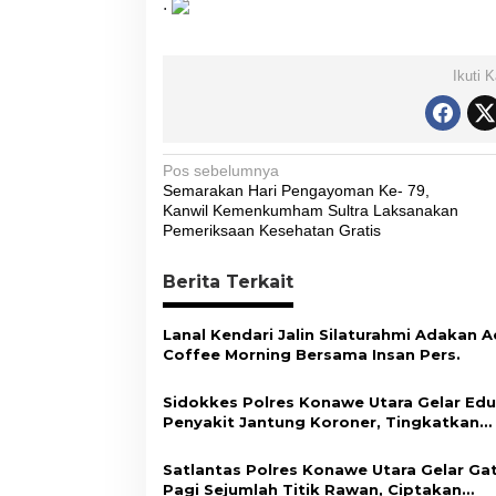
.
Ikuti 
N
Pos sebelumnya
Semarakan Hari Pengayoman Ke- 79,
a
Kanwil Kemenkumham Sultra Laksanakan
v
Pemeriksaan Kesehatan Gratis
i
Berita Terkait
g
a
Lanal Kendari Jalin Silaturahmi Adakan A
s
Coffee Morning Bersama Insan Pers.
i
Sidokkes Polres Konawe Utara Gelar Edu
p
Penyakit Jantung Koroner, Tingkatkan
Kesadaran Personel akan Pentingnya Hi
o
Sehat
Satlantas Polres Konawe Utara Gelar Ga
s
Pagi Sejumlah Titik Rawan, Ciptakan