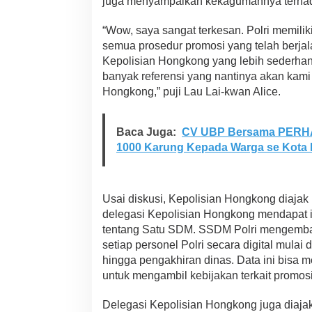
juga menyampaikan kekagumannya terhad
n
g
“Wow, saya sangat terkesan. Polri memilik
k
o
semua prosedur promosi yang telah berjal
n
Kepolisian Hongkong yang lebih sederhana
g
banyak referensi yang nantinya akan kami 
p
Hongkong,” puji Lau Lai-kwan Alice.
u
j
i
s
Baca Juga:
CV UBP Bersama PERHAP
i
1000 Karung Kepada Warga se Kota 
s
t
e
m
Usai diskusi, Kepolisian Hongkong diajak 
r
delegasi Kepolisian Hongkong mendapat in
e
tentang Satu SDM. SSDM Polri mengemb
k
r
setiap personel Polri secara digital mulai 
u
hingga pengakhiran dinas. Data ini bisa m
t
untuk mengambil kebijakan terkait promos
m
e
Delegasi Kepolisian Hongkong juga diaja
n