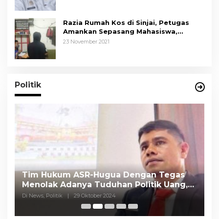
Razia Rumah Kos di Sinjai, Petugas
Amankan Sepasang Mahasiswa,
Mengaku Berpacaran
23 November 2021
Politik
Tim Hukum ASR-Hugua Dengan Tegas
K
Menolak Adanya Tuduhan Politik Uang,
P
Pasar Murah Tidak Dilaksanakan Oleh
C
Di News, Politik
|
29 Oktober 2024
Di
Paslon