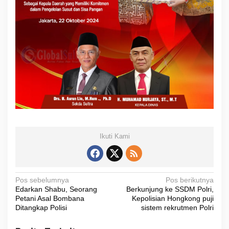
Ikuti Kami
N
Pos sebelumnya
Pos berikutnya
Edarkan Shabu, Seorang
Berkunjung ke SSDM Polri,
a
Petani Asal Bombana
Kepolisian Hongkong puji
v
Ditangkap Polisi
sistem rekrutmen Polri
i