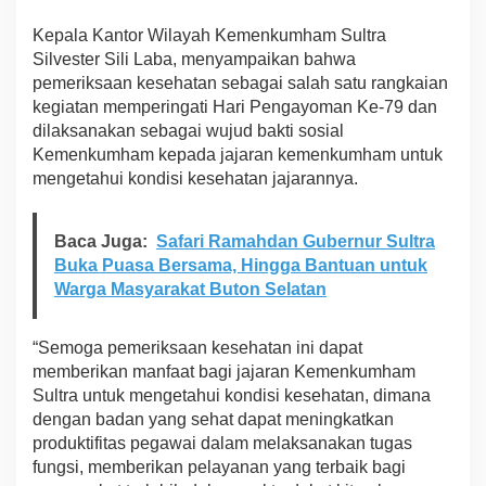
e
Kepala Kantor Wilayah Kemenkumham Sultra
n
k
Silvester Sili Laba, menyampaikan bahwa
u
pemeriksaan kesehatan sebagai salah satu rangkaian
m
kegiatan memperingati Hari Pengayoman Ke-79 dan
h
dilaksanakan sebagai wujud bakti sosial
a
m
Kemenkumham kepada jajaran kemenkumham untuk
S
mengetahui kondisi kesehatan jajarannya.
u
l
t
Baca Juga:
Safari Ramahdan Gubernur Sultra
r
Buka Puasa Bersama, Hingga Bantuan untuk
a
Warga Masyarakat Buton Selatan
L
a
k
“Semoga pemeriksaan kesehatan ini dapat
s
a
memberikan manfaat bagi jajaran Kemenkumham
n
Sultra untuk mengetahui kondisi kesehatan, dimana
a
dengan badan yang sehat dapat meningkatkan
k
produktifitas pegawai dalam melaksanakan tugas
a
n
fungsi, memberikan pelayanan yang terbaik bagi
P