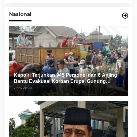
Nasional
Kapolri Terjunkan 945 Personel dan 6 Anjing
Bantu Evakuasi Korban Erupsi Gunung
Semeru
2,226 Views