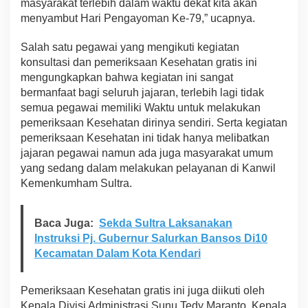
masyarakat terlebih dalam waktu dekat kita akan
e
menyambut Hari Pengayoman Ke-79,” ucapnya.
m
e
Salah satu pegawai yang mengikuti kegiatan
r
i
konsultasi dan pemeriksaan Kesehatan gratis ini
k
mengungkapkan bahwa kegiatan ini sangat
s
bermanfaat bagi seluruh jajaran, terlebih lagi tidak
a
semua pegawai memiliki Waktu untuk melakukan
a
pemeriksaan Kesehatan dirinya sendiri. Serta kegiatan
n
K
pemeriksaan Kesehatan ini tidak hanya melibatkan
e
jajaran pegawai namun ada juga masyarakat umum
s
yang sedang dalam melakukan pelayanan di Kanwil
e
Kemenkumham Sultra.
h
a
t
a
Baca Juga:
Sekda Sultra Laksanakan
n
Instruksi Pj. Gubernur Salurkan Bansos Di10
G
Kecamatan Dalam Kota Kendari
r
a
t
Pemeriksaan Kesehatan gratis ini juga diikuti oleh
i
Kepala Divisi Administrasi Sunu Tedy Maranto, Kepala