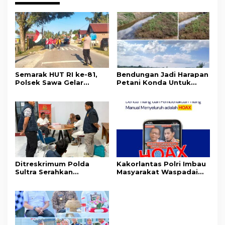
Semarak HUT RI ke-81,
Bendungan Jadi Harapan
Polsek Sawa Gelar
Petani Konda Untuk
Pengamanan
Tingkatkan Produksi
Pembukaan Pekan
Padi
Olahraga 2026 Tingkat
Kecamatan
Ditreskrimum Polda
Kakorlantas Polri Imbau
Sultra Serahkan
Masyarakat Waspadai
Tersangka dan Barang
Hoaks Soal Aturan Tilang
Bukti Kasus Dugaan
Baru
Penyelenggaraan
Perjalanan Ibadah Umrah
Tanpa Izin ke Kejaksaan