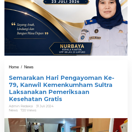
Home
/
News
S
e
Semarakan Hari Pengayoman Ke-
m
a
79, Kanwil Kemenkumham Sultra
r
Laksanakan Pemeriksaan
a
Kesehatan Gratis
k
a
Admin Redaksi
31 Juli 2024
n
News
720 Views
H
a
r
i