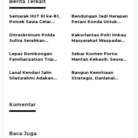
Berita Terkait
g
a
Semarak HUT RI ke-81,
Bendungan Jadi Harapan
s
Polsek Sawa Gelar
Petani Konda Untuk
Pengamanan
Tingkatkan Produksi
i
Pembukaan Pekan
Padi
Ditreskrimum Polda
Kakorlantas Polri Imbau
Olahraga 2026 Tingkat
p
Sultra Serahkan
Masyarakat Waspadai
Kecamatan
Tersangka dan Barang
Hoaks Soal Aturan Tilang
o
Bukti Kasus Dugaan
Baru
Lepas Rombongan
Sebar Konten Porno
s
Penyelenggaraan
Familiarization Trip
Mantan Kekasih, Seorang
Perjalanan Ibadah Umrah
Overland, Gubernur Ajak
Pria Terancam Pidana 10
Tanpa Izin ke Kejaksaan
Promosikan Wisata dan
Tahun Penjara
Lanal Kendari Jalin
Bangun Kemitraan
Gerakkan Ekonomi
Silaturahmi Adakan
Strategis, Danlanal
Daerah
Acara Coffee Morning
Kendari Ajak Media
Bersama Insan Pers.
Wujudkan Informasi
Objektif dan Berimbang
Komentar
Baca Juga