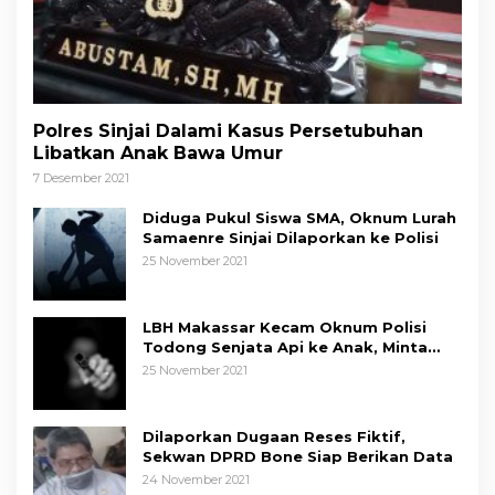
Polres Sinjai Dalami Kasus Persetubuhan
Libatkan Anak Bawa Umur
7 Desember 2021
Diduga Pukul Siswa SMA, Oknum Lurah
Samaenre Sinjai Dilaporkan ke Polisi
25 November 2021
LBH Makassar Kecam Oknum Polisi
Todong Senjata Api ke Anak, Minta
Kapolda Sulsel Tindak Tegas
25 November 2021
Dilaporkan Dugaan Reses Fiktif,
Sekwan DPRD Bone Siap Berikan Data
24 November 2021