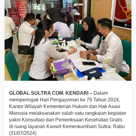
P
e
n
g
a
y
o
m
a
n
K
e
-
7
9
,
K
GLOBAL SULTRA COM. KENDARI –
Dalam
a
memperingati Hari Pengayoman ke 79 Tahun 2024,
n
Kantor Wilayah Kementerian Hukum dan Hak Asasi
w
Manusia melaksanakan salah satu rangkaian kegiatan
i
l
yakni Konsultasi dan Pemeriksaan Kesehatan Gratis
K
di ruang layanan Kanwil Kemenkumham Sultra. Rabu
e
(31/07/2024)
m