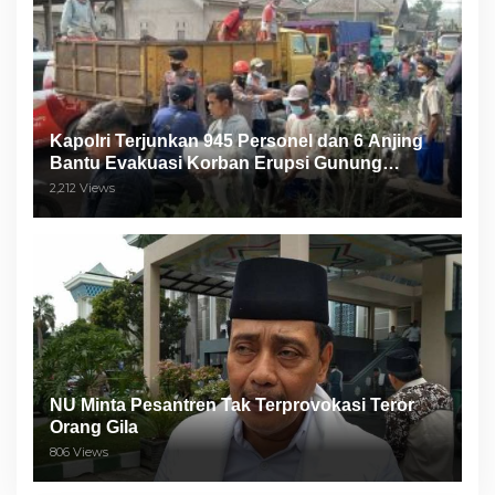
Kapolri Terjunkan 945 Personel dan 6 Anjing
Bantu Evakuasi Korban Erupsi Gunung
Semeru
2,212 Views
NU Minta Pesantren Tak Terprovokasi Teror
Orang Gila
806 Views