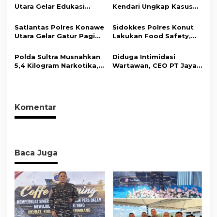
o
Objektif dan Berimbang
Utara Gelar Edukasi
Kendari Ungkap Kasus
s
Penyakit Jantung
Curnik, Lima Handphone
Koroner, Tingkatkan
Hasil Curian Berhasil
Satlantas Polres Konawe
Sidokkes Polres Konut
Kesadaran Personel
Diamankan
Utara Gelar Gatur Pagi
Lakukan Food Safety,
akan Pentingnya Hidup
Sejumlah Titik Rawan,
Pastikan Makanan
Sehat
Ciptakan Kamseltibcar
Memenuhi Standar
Polda Sultra Musnahkan
Diduga Intimidasi
Lantas dan Pelayanan
Keamanan Dan Layak
5,4 Kilogram Narkotika,
Wartawan, CEO PT Jaya
Masyarakat
Konsumsi
Selamatkan Ribuan Jiwa
Nikel Pacific Resmi
dari Ancaman
Terlapor Di Polres
Penyalahgunaan
Kolaka
Komentar
Baca Juga