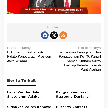
Ikuti Kami
N
Pos sebelumnya
Pos berikutnya
Pj Gubernur Sultra Ikuti
Semarakan Peringatan Hari
a
Pidato Kenegaraan Presiden
Pengayoman Ke 79, Kanwil
v
Joko Widodo
Kemenkumham Sultra
Berbagi Kebahagiaan di
i
Panti Asuhan
g
Berita Terkait
a
s
Lanal Kendari Jalin
Bangun Kemitraan
i
Silaturahmi Adakan
Strategis, Danlanal
Acara Coffee Morning
Kendari Ajak Media
p
Bersama Insan Pers.
Wujudkan Informasi
Sidokkes Polres Konawe
Buser 77 Polresta