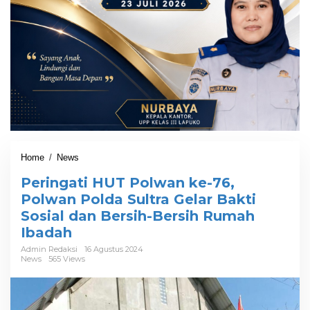
Home
/
News
P
e
Peringati HUT Polwan ke-76,
r
i
Polwan Polda Sultra Gelar Bakti
n
Sosial dan Bersih-Bersih Rumah
g
Ibadah
a
t
Admin Redaksi
16 Agustus 2024
i
News
565 Views
H
U
T
P