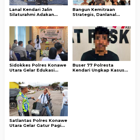
Lanal Kendari Jalin
Bangun Kemitraan
Silaturahmi Adakan
Strategis, Danlanal
Acara Coffee Morning
Kendari Ajak Media
Bersama Insan Pers.
Wujudkan Informasi
Objektif dan Berimbang
Sidokkes Polres Konawe
Buser 77 Polresta
Utara Gelar Edukasi
Kendari Ungkap Kasus
Penyakit Jantung
Curnik, Lima Handphone
Koroner, Tingkatkan
Hasil Curian Berhasil
Kesadaran Personel
Diamankan
akan Pentingnya Hidup
Sehat
Satlantas Polres Konawe
Utara Gelar Gatur Pagi
Sejumlah Titik Rawan,
Ciptakan Kamseltibcar