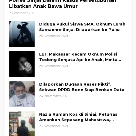
Polres Sinjai Dalami Kasus Persetubuhan
Libatkan Anak Bawa Umur
7 Desember 2021
Diduga Pukul Siswa SMA, Oknum Lurah
Samaenre Sinjai Dilaporkan ke Polisi
25 November 2021
LBH Makassar Kecam Oknum Polisi
Todong Senjata Api ke Anak, Minta
Kapolda Sulsel Tindak Tegas
25 November 2021
Dilaporkan Dugaan Reses Fiktif,
Sekwan DPRD Bone Siap Berikan Data
24 November 2021
Razia Rumah Kos di Sinjai, Petugas
Amankan Sepasang Mahasiswa,
Mengaku Berpacaran
23 November 2021