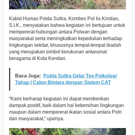
s
i
h
Kabid Humas Polda Sultra, Kombes Pol Iis Kristian,
-
S.I.K., menyatakan bahwa kegiatan ini bertujuan untuk
B
mempererat hubungan antara Polwan dengan
e
r
masyarakat serta meningkatkan kepedulian terhadap
s
lingkungan sekitar, khususnya tempat-tempat ibadah
i
yang merupakan simbol kerukunan antarumat
h
beragama di Kota Kendari.
R
u
m
Baca Juga:
Polda Sultra Gelar Tes Psikologi
a
h
Tahap I Calon Bintara dengan Sistem CAT
I
b
a
“Kami berharap kegiatan ini dapat memberikan
d
dampak positif, baik dalam hal kebersihan lingkungan
a
maupun dalam mempererat ikatan sosial antara Polri
h
dan masyarakat,” ujarnya.