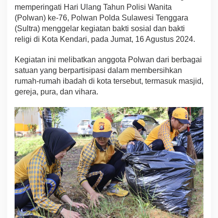
memperingati Hari Ulang Tahun Polisi Wanita
t
r
(Polwan) ke-76, Polwan Polda Sulawesi Tenggara
a
(Sultra) menggelar kegiatan bakti sosial dan bakti
G
religi di Kota Kendari, pada Jumat, 16 Agustus 2024.
e
l
Kegiatan ini melibatkan anggota Polwan dari berbagai
a
r
satuan yang berpartisipasi dalam membersihkan
B
rumah-rumah ibadah di kota tersebut, termasuk masjid,
a
gereja, pura, dan vihara.
k
t
i
S
o
s
i
a
l
d
a
n
B
e
r