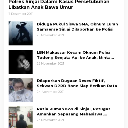
Polres Sinjai Dalami Kasus Persetubuhan
Libatkan Anak Bawa Umur
7 Desember 2021
Diduga Pukul Siswa SMA, Oknum Lurah
Samaenre Sinjai Dilaporkan ke Polisi
25 November 2021
LBH Makassar Kecam Oknum Polisi
Todong Senjata Api ke Anak, Minta
Kapolda Sulsel Tindak Tegas
25 November 2021
Dilaporkan Dugaan Reses Fiktif,
Sekwan DPRD Bone Siap Berikan Data
24 November 2021
Razia Rumah Kos di Sinjai, Petugas
Amankan Sepasang Mahasiswa,
Mengaku Berpacaran
23 November 2021