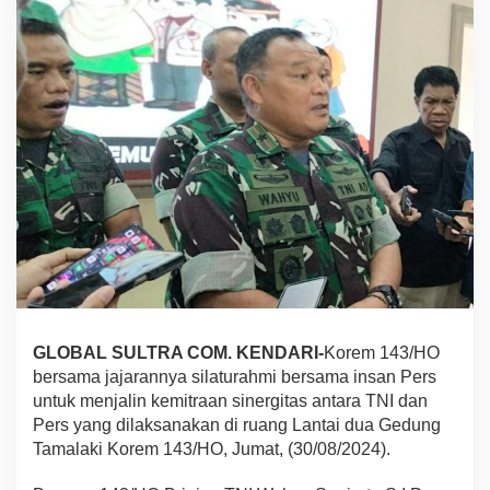
S
e
r
e
n
t
a
k
d
i
S
u
l
t
r
a
,
D
GLOBAL SULTRA COM. KENDARI-
Korem 143/HO
a
bersama jajarannya silaturahmi bersama insan Pers
n
untuk menjalin kemitraan sinergitas antara TNI dan
r
Pers yang dilaksanakan di ruang Lantai dua Gedung
e
m
Tamalaki Korem 143/HO, Jumat, (30/08/2024).
1
4