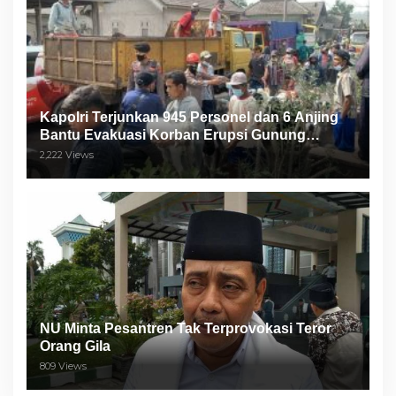
Kapolri Terjunkan 945 Personel dan 6 Anjing
Bantu Evakuasi Korban Erupsi Gunung
Semeru
2,222 Views
NU Minta Pesantren Tak Terprovokasi Teror
Orang Gila
809 Views