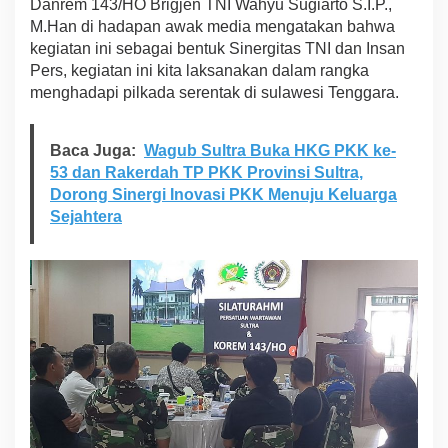
Danrem 143/HO Brigjen TNI Wahyu Sugiarto S.I.P.,
3
M.Han di hadapan awak media mengatakan bahwa
/
kegiatan ini sebagai bentuk Sinergitas TNI dan Insan
H
O
Pers, kegiatan ini kita laksanakan dalam rangka
J
menghadapi pilkada serentak di sulawesi Tenggara.
a
l
i
Baca Juga:
Wagub Sultra Buka HKG PKK ke-
n
53 dan Rakerdah TP PKK Provinsi Sultra,
S
Dorong Sinergi Inovasi PKK Menuju Keluarga
i
l
Sejahtera
a
t
u
r
a
h
m
i
B
e
r
s
a