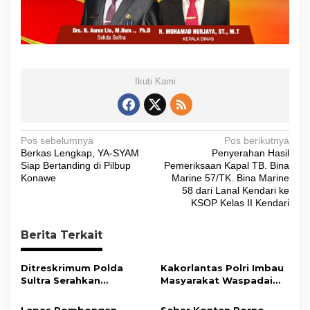
Ikuti Kami
N
Pos sebelumnya
Pos berikutnya
Berkas Lengkap, YA-SYAM
Penyerahan Hasil
a
Siap Bertanding di Pilbup
Pemeriksaan Kapal TB. Bina
v
Konawe
Marine 57/TK. Bina Marine
58 dari Lanal Kendari ke
i
KSOP Kelas II Kendari
g
Berita Terkait
a
s
Ditreskrimum Polda
Kakorlantas Polri Imbau
i
Sultra Serahkan
Masyarakat Waspadai
Tersangka dan Barang
Hoaks Soal Aturan Tilang
p
Bukti Kasus Dugaan
Baru