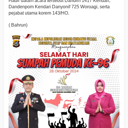
Hadir dalam acara tersebut Dandim 1417 Kendari,
Dandenpom Kendari Danyonif 725 Woroagi, serta
pejabat utama korem 143/HO.
( Bahrun)