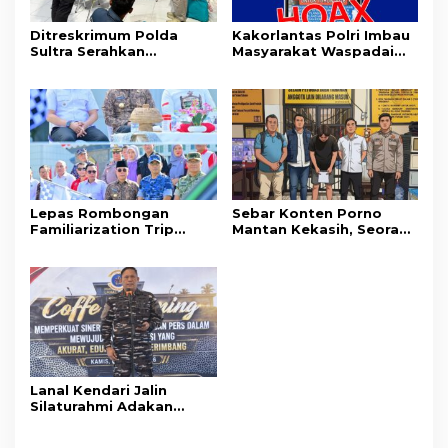
Ditreskrimum Polda
Kakorlantas Polri Imbau
Sultra Serahkan
Masyarakat Waspadai
Tersangka dan Barang
Hoaks Soal Aturan Tilang
Bukti Kasus Dugaan
Baru
Penyelenggaraan
Perjalanan Ibadah Umrah
Tanpa Izin ke Kejaksaan
Lepas Rombongan
Sebar Konten Porno
Familiarization Trip
Mantan Kekasih, Seorang
Overland, Gubernur Ajak
Pria Terancam Pidana 10
Promosikan Wisata dan
Tahun Penjara
Gerakkan Ekonomi
Daerah
Lanal Kendari Jalin
Silaturahmi Adakan
Acara Coffee Morning
Bersama Insan Pers.