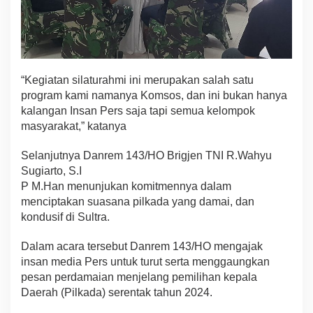
m
a
l
n
s
a
“Kegiatan silaturahmi ini merupakan salah satu
n
program kami namanya Komsos, dan ini bukan hanya
P
kalangan Insan Pers saja tapi semua kelompok
e
r
masyarakat,” katanya
s
.
Selanjutnya Danrem 143/HO Brigjen TNI R.Wahyu
Sugiarto, S.I
P M.Han menunjukan komitmennya dalam
menciptakan suasana pilkada yang damai, dan
kondusif di Sultra.
Dalam acara tersebut Danrem 143/HO mengajak
insan media Pers untuk turut serta menggaungkan
pesan perdamaian menjelang pemilihan kepala
Daerah (Pilkada) serentak tahun 2024.