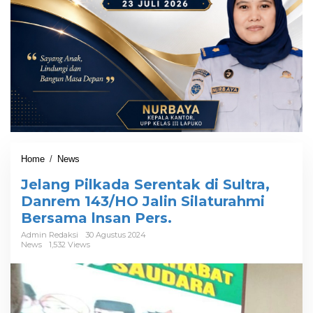
Home
/
News
J
e
Jelang Pilkada Serentak di Sultra,
l
a
Danrem 143/HO Jalin Silaturahmi
n
Bersama lnsan Pers.
g
P
Admin Redaksi
30 Agustus 2024
News
1,532 Views
i
l
k
a
d
a