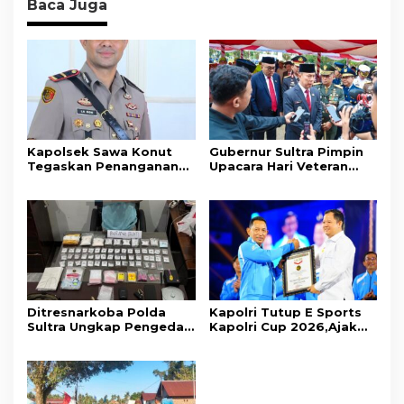
Baca Juga
Kapolsek Sawa Konut
Gubernur Sultra Pimpin
Tegaskan Penanganan
Upacara Hari Veteran
Kasus Penganiayaan di
Nasional 2026, Tegaskan
Tondowatu Berjalan
Nilai Juang Veteran Jadi
Sesuai Prosedur
Kompas Moral Bangsa
Ditresnarkoba Polda
Kapolri Tutup E Sports
Sultra Ungkap Pengedar
Kapolri Cup 2026,Ajak
Narkotika Jenis Sabu
Generasi Muda Jadi Duta
dan Ekstasi
Kamtibmas Dan Aktif
Laporkan Gangguan Ke
110