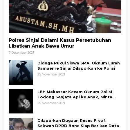
Polres Sinjai Dalami Kasus Persetubuhan
Libatkan Anak Bawa Umur
7 Desember 2021
Diduga Pukul Siswa SMA, Oknum Lurah
Samaenre Sinjai Dilaporkan ke Polisi
25 November 2021
LBH Makassar Kecam Oknum Polisi
Todong Senjata Api ke Anak, Minta
Kapolda Sulsel Tindak Tegas
25 November 2021
Dilaporkan Dugaan Reses Fiktif,
Sekwan DPRD Bone Siap Berikan Data