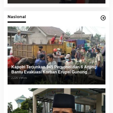
Nasional
Kapolri Terjunkan 945 Personel dan 6 Anjing
Bantu Evakuasi Korban Erupsi Gunung
Semeru
2,226 Views