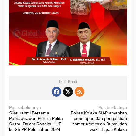
Ikuti Kami
N
Pos sebelumnya
Pos berikutnya
Silaturahmi Bersama
Polres Kolaka SIAP amankan
a
Purnawirawan Polri di Polda
penetapan dan pengundian
v
Sultra, Dalam Rangka HUT
nomor urut calon Bupati dan
ke-25 PP Polri Tahun 2024
wakil Bupati Kolaka
i