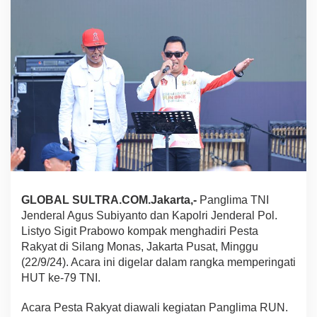
p
o
l
r
i
K
o
m
p
a
k
H
a
d
i
GLOBAL SULTRA.COM.Jakarta,-
Panglima TNI
r
i
Jenderal Agus Subiyanto dan Kapolri Jenderal Pol.
P
Listyo Sigit Prabowo kompak menghadiri Pesta
e
Rakyat di Silang Monas, Jakarta Pusat, Minggu
s
(22/9/24). Acara ini digelar dalam rangka memperingati
t
a
HUT ke-79 TNI.
R
a
Acara Pesta Rakyat diawali kegiatan Panglima RUN.
k