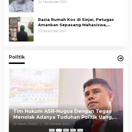
24 November 2021
Razia Rumah Kos di Sinjai, Petugas
Amankan Sepasang Mahasiswa,
Mengaku Berpacaran
23 November 2021
Politik
Tim Hukum ASR-Hugua Dengan Tegas
K
Menolak Adanya Tuduhan Politik Uang,
P
Pasar Murah Tidak Dilaksanakan Oleh
C
Di News, Politik
|
29 Oktober 2024
Di
Paslon