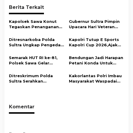
g
Berita Terkait
a
s
Kapolsek Sawa Konut
Gubernur Sultra Pimpin
Tegaskan Penanganan
Upacara Hari Veteran
i
Kasus Penganiayaan di
Nasional 2026, Tegaskan
Tondowatu Berjalan
Nilai Juang Veteran Jadi
p
Ditresnarkoba Polda
Kapolri Tutup E Sports
Sesuai Prosedur
Kompas Moral Bangsa
Sultra Ungkap Pengedar
Kapolri Cup 2026,Ajak
o
Narkotika Jenis Sabu
Generasi Muda Jadi Duta
s
dan Ekstasi
Kamtibmas Dan Aktif
Semarak HUT RI ke-81,
Bendungan Jadi Harapan
Laporkan Gangguan Ke
Polsek Sawa Gelar
Petani Konda Untuk
110
Pengamanan
Tingkatkan Produksi
Pembukaan Pekan
Padi
Ditreskrimum Polda
Kakorlantas Polri Imbau
Olahraga 2026 Tingkat
Sultra Serahkan
Masyarakat Waspadai
Kecamatan
Tersangka dan Barang
Hoaks Soal Aturan Tilang
Bukti Kasus Dugaan
Baru
Penyelenggaraan
Perjalanan Ibadah Umrah
Komentar
Tanpa Izin ke Kejaksaan