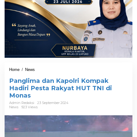
Home
/
News
P
a
Panglima dan Kapolri Kompak
n
g
Hadiri Pesta Rakyat HUT TNI di
l
Monas
i
m
Admin Redaksi
23 September 2024
News
923 Views
a
d
a
n
K
a