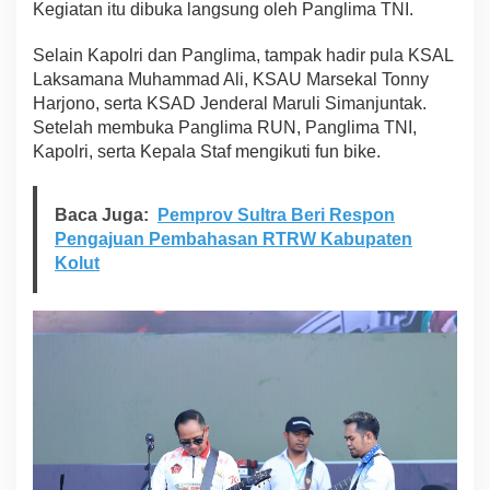
Kegiatan itu dibuka langsung oleh Panglima TNI.
y
a
Selain Kapolri dan Panglima, tampak hadir pula KSAL
t
H
Laksamana Muhammad Ali, KSAU Marsekal Tonny
U
Harjono, serta KSAD Jenderal Maruli Simanjuntak.
T
Setelah membuka Panglima RUN, Panglima TNI,
T
Kapolri, serta Kepala Staf mengikuti fun bike.
N
I
d
i
Baca Juga:
Pemprov Sultra Beri Respon
M
Pengajuan Pembahasan RTRW Kabupaten
o
Kolut
n
a
s