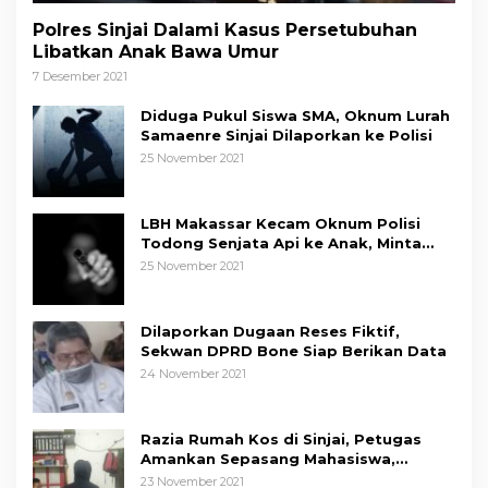
Polres Sinjai Dalami Kasus Persetubuhan
Libatkan Anak Bawa Umur
7 Desember 2021
Diduga Pukul Siswa SMA, Oknum Lurah
Samaenre Sinjai Dilaporkan ke Polisi
25 November 2021
LBH Makassar Kecam Oknum Polisi
Todong Senjata Api ke Anak, Minta
Kapolda Sulsel Tindak Tegas
25 November 2021
Dilaporkan Dugaan Reses Fiktif,
Sekwan DPRD Bone Siap Berikan Data
24 November 2021
Razia Rumah Kos di Sinjai, Petugas
Amankan Sepasang Mahasiswa,
Mengaku Berpacaran
23 November 2021