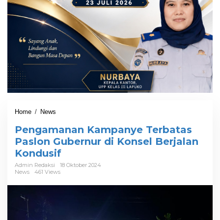
Home
/
News
P
e
Pengamanan Kampanye Terbatas
n
g
Paslon Gubernur di Konsel Berjalan
a
Kondusif
m
a
Admin Redaksi
18 Oktober 2024
News
461 Views
n
a
n
K
a
m