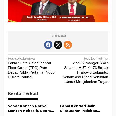
Ikuti Kami
N
Pos sebelumnya
Pos berikutnya
Polda Sultra Gelar Tactical
Andi Sumangerukka :
a
Floor Game (TFG) Pam
Selamat HUT Ke 73 Bapak
v
Debat Publik Pertama Pilgub
Prabowo Subianto,
Di Kota Baubau
Senantiasa Diberi Kekuatan
i
Untuk Menjalankan Tugas
g
Berita Terkait
a
s
Sebar Konten Porno
Lanal Kendari Jalin
i
Mantan Kekasih, Seorang
Silaturahmi Adakan
Pria Terancam Pidana 10
Acara Coffee Morning