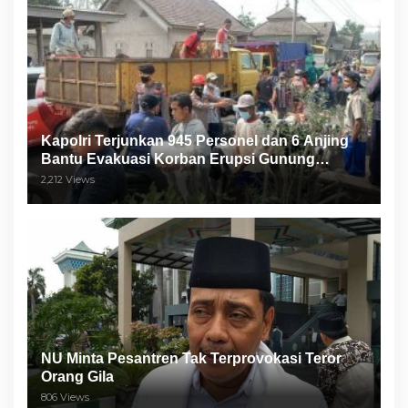
Kapolri Terjunkan 945 Personel dan 6 Anjing
Bantu Evakuasi Korban Erupsi Gunung
Semeru
2,212 Views
NU Minta Pesantren Tak Terprovokasi Teror
Orang Gila
806 Views