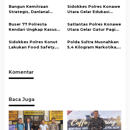
p
Tahun Penjara
Bersama Insan Pers.
Bangun Kemitraan
Sidokkes Polres Konawe
o
Strategis, Danlanal
Utara Gelar Edukasi
s
Kendari Ajak Media
Penyakit Jantung
Wujudkan Informasi
Koroner, Tingkatkan
Buser 77 Polresta
Satlantas Polres Konawe
Objektif dan Berimbang
Kesadaran Personel
Kendari Ungkap Kasus
Utara Gelar Gatur Pagi
akan Pentingnya Hidup
Curnik, Lima Handphone
Sejumlah Titik Rawan,
Sehat
Hasil Curian Berhasil
Ciptakan Kamseltibcar
Sidokkes Polres Konut
Polda Sultra Musnahkan
Diamankan
Lantas dan Pelayanan
Lakukan Food Safety,
5,4 Kilogram Narkotika,
Masyarakat
Pastikan Makanan
Selamatkan Ribuan Jiwa
Memenuhi Standar
dari Ancaman
Keamanan Dan Layak
Penyalahgunaan
Konsumsi
Komentar
Baca Juga