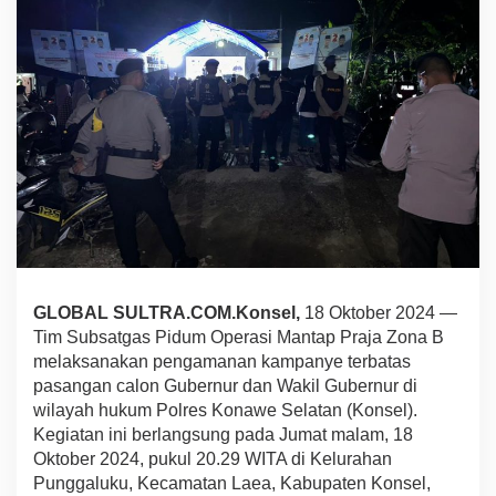
p
a
n
y
e
T
e
r
b
a
t
a
s
P
a
GLOBAL SULTRA.COM.Konsel,
18 Oktober 2024 —
s
l
Tim Subsatgas Pidum Operasi Mantap Praja Zona B
o
melaksanakan pengamanan kampanye terbatas
n
pasangan calon Gubernur dan Wakil Gubernur di
G
wilayah hukum Polres Konawe Selatan (Konsel).
u
b
Kegiatan ini berlangsung pada Jumat malam, 18
e
Oktober 2024, pukul 20.29 WITA di Kelurahan
r
Punggaluku, Kecamatan Laea, Kabupaten Konsel,
n