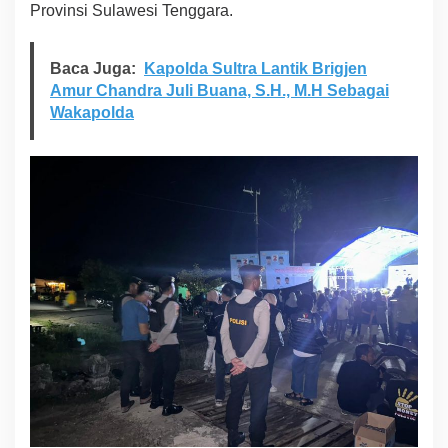
Provinsi Sulawesi Tenggara.
u
r
d
Baca Juga:
Kapolda Sultra Lantik Brigjen
i
K
Amur Chandra Juli Buana, S.H., M.H Sebagai
o
Wakapolda
n
s
e
l
B
e
r
j
a
l
a
n
K
o
n
d
u
s
i