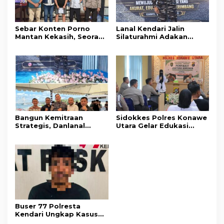
Sebar Konten Porno
Lanal Kendari Jalin
Mantan Kekasih, Seorang
Silaturahmi Adakan
Pria Terancam Pidana 10
Acara Coffee Morning
Tahun Penjara
Bersama Insan Pers.
Bangun Kemitraan
Sidokkes Polres Konawe
Strategis, Danlanal
Utara Gelar Edukasi
Kendari Ajak Media
Penyakit Jantung
Wujudkan Informasi
Koroner, Tingkatkan
Objektif dan Berimbang
Kesadaran Personel
akan Pentingnya Hidup
Sehat
Buser 77 Polresta
Kendari Ungkap Kasus
Curnik, Lima Handphone