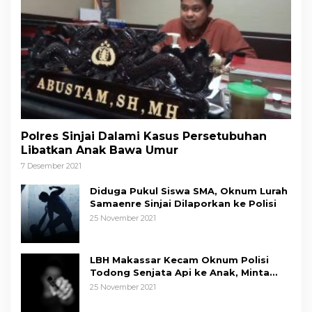
Polres Sinjai Dalami Kasus Persetubuhan
Libatkan Anak Bawa Umur
7 Desember 2021
Diduga Pukul Siswa SMA, Oknum Lurah
Samaenre Sinjai Dilaporkan ke Polisi
25 November 2021
LBH Makassar Kecam Oknum Polisi
Todong Senjata Api ke Anak, Minta
Kapolda Sulsel Tindak Tegas
25 November 2021