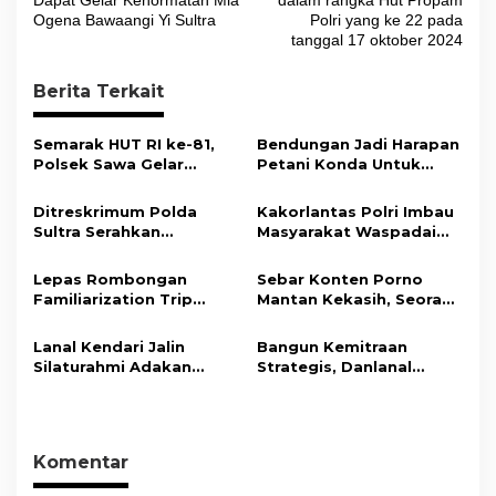
i
Ogena Bawaangi Yi Sultra
Polri yang ke 22 pada
tanggal 17 oktober 2024
g
a
Berita Terkait
s
i
Semarak HUT RI ke-81,
Bendungan Jadi Harapan
Polsek Sawa Gelar
Petani Konda Untuk
p
Pengamanan
Tingkatkan Produksi
o
Pembukaan Pekan
Padi
Ditreskrimum Polda
Kakorlantas Polri Imbau
Olahraga 2026 Tingkat
s
Sultra Serahkan
Masyarakat Waspadai
Kecamatan
Tersangka dan Barang
Hoaks Soal Aturan Tilang
Bukti Kasus Dugaan
Baru
Lepas Rombongan
Sebar Konten Porno
Penyelenggaraan
Familiarization Trip
Mantan Kekasih, Seorang
Perjalanan Ibadah Umrah
Overland, Gubernur Ajak
Pria Terancam Pidana 10
Tanpa Izin ke Kejaksaan
Promosikan Wisata dan
Tahun Penjara
Lanal Kendari Jalin
Bangun Kemitraan
Gerakkan Ekonomi
Silaturahmi Adakan
Strategis, Danlanal
Daerah
Acara Coffee Morning
Kendari Ajak Media
Bersama Insan Pers.
Wujudkan Informasi
Objektif dan Berimbang
Komentar