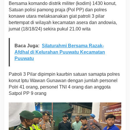
Bersama komando distrik militer (kodim) 1430 konut,
P
Satuan polisi pamong praja (Pol PP) dan polres
G
e
konawe utara melaksanakan giat patroli 3 pilar
l
bertempat di wilayah kecamatan asera dan andowia,
a
jumat (18/18/24) sekira pukul 21.00 wita
r
P
a
Baca Juga:
Silaturahmi Bersama Razak-
t
Afdhal di Kelurahan Puuwatu Kecamatan
r
o
Puuwatu
l
i
3
Patroli 3 Pilar dipimpin kaurbin satuan samapta polres
P
konut Iptu Wawan Gunawan dengan jumlah personel
i
Polri 41 orang, personel TNI 4 orang dan anggota
l
Satpol PP 9 orang
a
r