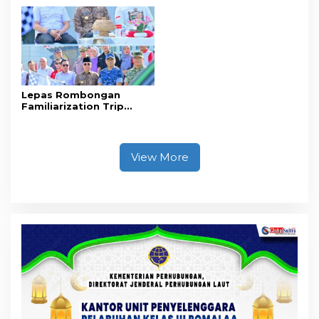
Bukti Kasus Dugaan
Baru
Penyelenggaraan
Perjalanan Ibadah Umrah
Tanpa Izin ke Kejaksaan
Lepas Rombongan
Familiarization Trip
Overland, Gubernur Ajak
Promosikan Wisata dan
Gerakkan Ekonomi
Daerah
View More