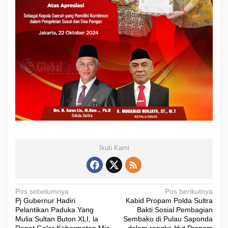
Ikuti Kami
N
Pos sebelumnya
Pos berikutnya
Pj Gubernur Hadiri
Kabid Propam Polda Sultra
a
Pelantikan Paduka Yang
Bakti Sosial Pembagian
v
Mulia Sultan Buton XLI, la
Sembako di Pulau Saponda
Dapat Gelar Kehormatan Mia
dalam rangka Hut Propam