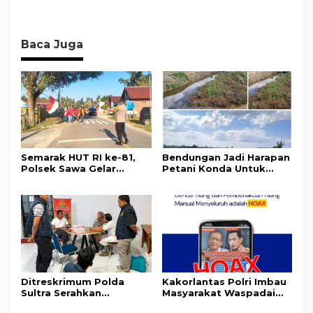
Baca Juga
Semarak HUT RI ke-81,
Bendungan Jadi Harapan
Polsek Sawa Gelar
Petani Konda Untuk
Pengamanan
Tingkatkan Produksi
Pembukaan Pekan
Padi
Olahraga 2026 Tingkat
Kecamatan
Ditreskrimum Polda
Kakorlantas Polri Imbau
Sultra Serahkan
Masyarakat Waspadai
Tersangka dan Barang
Hoaks Soal Aturan Tilang