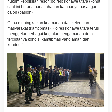
hukum kepolisian resor (polres) konawe utara (konut)
e
saat ini berada pada tahapan kampanye pasangan
r
calon (paslon)
s
a
m
Guna meningkatkan keamanan dan ketertiban
a
masyarakat (kamtibmas), Polres konawe utara terus
K
menggelar berbagai kegiatan pengamanan demi
o
terciptanya kondisi kamtibmas yang aman dan
d
i
kondusif
m
1
4
3
0
D
a
n
S
a
t
p
o
l
P