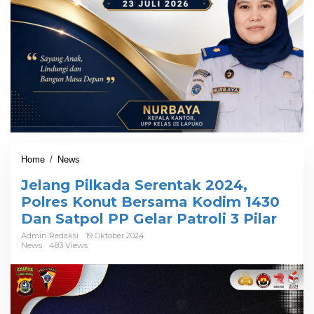
Home
/
News
J
e
Jelang Pilkada Serentak 2024,
l
a
Polres Konut Bersama Kodim 1430
n
Dan Satpol PP Gelar Patroli 3 Pilar
g
P
Admin Redaksi
19 Oktober 2024
News
483 Views
i
l
k
a
d
a