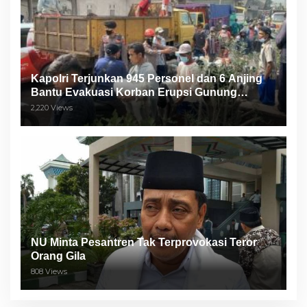
Kapolri Terjunkan 945 Personel dan 6 Anjing
Bantu Evakuasi Korban Erupsi Gunung
Semeru
2,220 Views
NU Minta Pesantren Tak Terprovokasi Teror
Orang Gila
808 Views