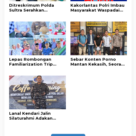
Ditreskrimum Polda
Kakorlantas Polri Imbau
Sultra Serahkan
Masyarakat Waspadai
Tersangka dan Barang
Hoaks Soal Aturan Tilang
Bukti Kasus Dugaan
Baru
Penyelenggaraan
Perjalanan Ibadah Umrah
Tanpa Izin ke Kejaksaan
Lepas Rombongan
Sebar Konten Porno
Familiarization Trip
Mantan Kekasih, Seorang
Overland, Gubernur Ajak
Pria Terancam Pidana 10
Promosikan Wisata dan
Tahun Penjara
Gerakkan Ekonomi
Daerah
Lanal Kendari Jalin
Silaturahmi Adakan
Acara Coffee Morning
Bersama Insan Pers.