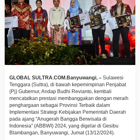
e
r
b
a
i
k
d
i
A
B
B
W
I
GLOBAL SULTRA.COM.Banyuwangi, –
Sulawesi
2
0
Tenggara (Sultra), di bawah kepemimpinan Penjabat
2
(Pj) Gubernur, Andap Budhi Revianto, kembali
4
mencatatkan prestasi membanggakan dengan meraih
,
penghargaan sebagai Provinsi Terbaik dalam
P
j
Implementasi Strategi Kebijakan Pemerintah Daerah
G
pada ajang “Anugerah Bangga Berwisata di
u
Indonesia” (ABBWI) 2024, yang digelar di Gesibu
b
Blambangan, Banyuwangi, Jumat (13/12/2024).
e
r