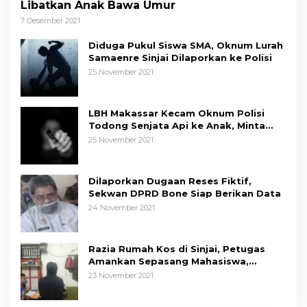
Libatkan Anak Bawa Umur
7 Desember 2021
Diduga Pukul Siswa SMA, Oknum Lurah
Samaenre Sinjai Dilaporkan ke Polisi
25 November 2021
LBH Makassar Kecam Oknum Polisi
Todong Senjata Api ke Anak, Minta
Kapolda Sulsel Tindak Tegas
25 November 2021
Dilaporkan Dugaan Reses Fiktif,
Sekwan DPRD Bone Siap Berikan Data
24 November 2021
Razia Rumah Kos di Sinjai, Petugas
Amankan Sepasang Mahasiswa,
Mengaku Berpacaran
23 November 2021