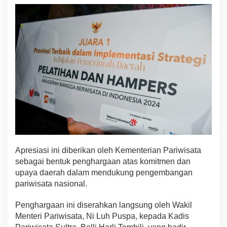
n
u
r
:
M
a
k
s
i
m
a
l
k
a
n
S
Apresiasi ini diberikan oleh Kementerian Pariwisata
e
sebagai bentuk penghargaan atas komitmen dan
k
t
upaya daerah dalam mendukung pengembangan
o
pariwisata nasional.
r
P
Penghargaan ini diserahkan langsung oleh Wakil
a
Menteri Pariwisata, Ni Luh Puspa, kepada Kadis
r
i