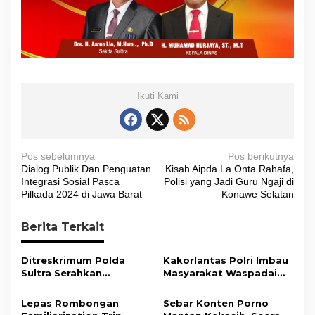
Ikuti Kami
N
Pos sebelumnya
Pos berikutnya
Dialog Publik Dan Penguatan
Kisah Aipda La Onta Rahafa,
a
Integrasi Sosial Pasca
Polisi yang Jadi Guru Ngaji di
v
Pilkada 2024 di Jawa Barat
Konawe Selatan
i
Berita Terkait
g
a
Ditreskrimum Polda
Kakorlantas Polri Imbau
s
Sultra Serahkan
Masyarakat Waspadai
Tersangka dan Barang
Hoaks Soal Aturan Tilang
i
Bukti Kasus Dugaan
Baru
Lepas Rombongan
Sebar Konten Porno
Penyelenggaraan