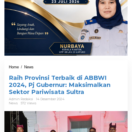
Home
/
News
R
a
Raih Provinsi Terbaik di ABBWI
i
h
2024, Pj Gubernur: Maksimalkan
P
Sektor Pariwisata Sultra
r
o
Admin Redaksi
14 Desember 2024
News
572 Views
v
i
n
s
i
T