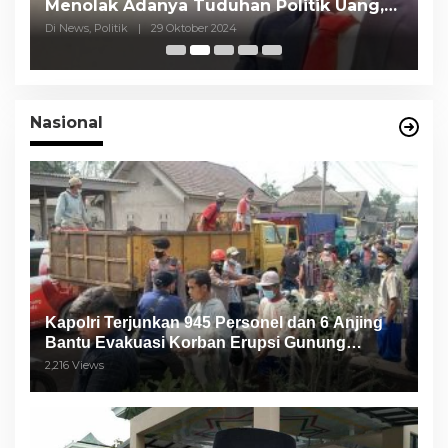
Menolak Adanya Tuduhan Politik Uang,
P
Pasar Murah Tidak Dilaksanakan Oleh
C
Di News, Politik
|
29 Oktober 2024
Di
Paslon
Nasional
Kapolri Terjunkan 945 Personel dan 6 Anjing
Bantu Evakuasi Korban Erupsi Gunung
Semeru
2,216 Views