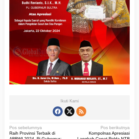
Ikuti Kami
N
Pos sebelumnya
Pos berikutnya
Raih Provinsi Terbaik di
Kompolnas Apresiasi
a
ABBWI 2024, Pj Gubernur:
Langkah Cepat Polda NTB