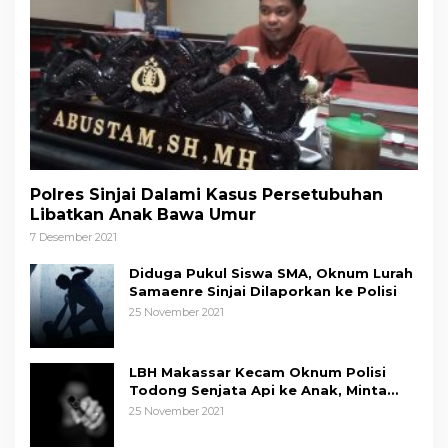
Polres Sinjai Dalami Kasus Persetubuhan
Libatkan Anak Bawa Umur
7 Desember 2021
Diduga Pukul Siswa SMA, Oknum Lurah
Samaenre Sinjai Dilaporkan ke Polisi
25 November 2021
LBH Makassar Kecam Oknum Polisi
Todong Senjata Api ke Anak, Minta
Kapolda Sulsel Tindak Tegas
25 November 2021