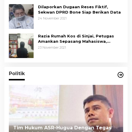
Dilaporkan Dugaan Reses Fiktif,
Sekwan DPRD Bone Siap Berikan Data
24 November 2021
Razia Rumah Kos di Sinjai, Petugas
Amankan Sepasang Mahasiswa,
Mengaku Berpacaran
23 November 2021
Politik
Tim Hukum ASR-Hugua Dengan Tegas
K