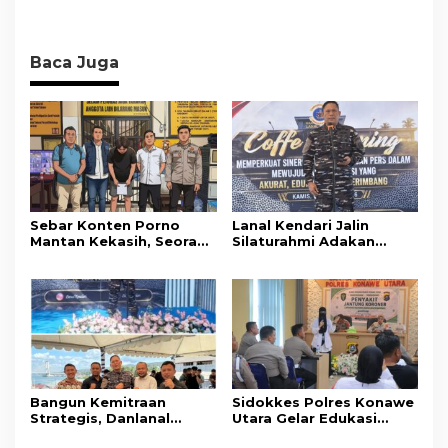
Baca Juga
Sebar Konten Porno
Lanal Kendari Jalin
Mantan Kekasih, Seorang
Silaturahmi Adakan
Pria Terancam Pidana 10
Acara Coffee Morning
Tahun Penjara
Bersama Insan Pers.
Bangun Kemitraan
Sidokkes Polres Konawe
Strategis, Danlanal
Utara Gelar Edukasi
Kendari Ajak Media
Penyakit Jantung