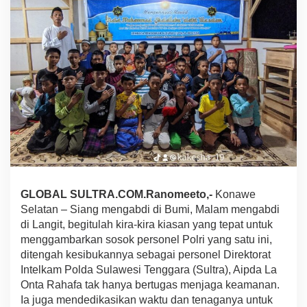
n
t
a
R
a
h
a
f
a
,
P
o
l
i
s
GLOBAL SULTRA.COM.Ranomeeto,-
Konawe
i
y
Selatan – Siang mengabdi di Bumi, Malam mengabdi
a
di Langit, begitulah kira-kira kiasan yang tepat untuk
n
menggambarkan sosok personel Polri yang satu ini,
g
ditengah kesibukannya sebagai personel Direktorat
J
a
Intelkam Polda Sulawesi Tenggara (Sultra), Aipda La
d
Onta Rahafa tak hanya bertugas menjaga keamanan.
i
Ia juga mendedikasikan waktu dan tenaganya untuk
G