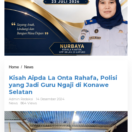
Home
/
News
K
i
Kisah Aipda La Onta Rahafa, Polisi
s
a
yang Jadi Guru Ngaji di Konawe
h
Selatan
A
i
Admin Redaksi
14 Desember 2024
News
864 Views
p
d
a
L
a
O