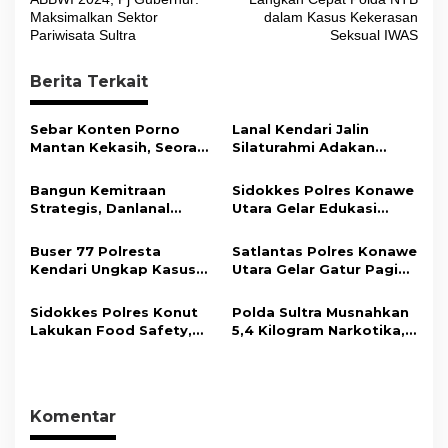
v
Maksimalkan Sektor
dalam Kasus Kekerasan
Pariwisata Sultra
Seksual IWAS
i
g
Berita Terkait
a
s
Sebar Konten Porno
Lanal Kendari Jalin
Mantan Kekasih, Seorang
Silaturahmi Adakan
i
Pria Terancam Pidana 10
Acara Coffee Morning
Tahun Penjara
Bersama Insan Pers.
p
Bangun Kemitraan
Sidokkes Polres Konawe
Strategis, Danlanal
Utara Gelar Edukasi
o
Kendari Ajak Media
Penyakit Jantung
s
Wujudkan Informasi
Koroner, Tingkatkan
Buser 77 Polresta
Satlantas Polres Konawe
Objektif dan Berimbang
Kesadaran Personel
Kendari Ungkap Kasus
Utara Gelar Gatur Pagi
akan Pentingnya Hidup
Curnik, Lima Handphone
Sejumlah Titik Rawan,
Sehat
Hasil Curian Berhasil
Ciptakan Kamseltibcar
Sidokkes Polres Konut
Polda Sultra Musnahkan
Diamankan
Lantas dan Pelayanan
Lakukan Food Safety,
5,4 Kilogram Narkotika,
Masyarakat
Pastikan Makanan
Selamatkan Ribuan Jiwa
Memenuhi Standar
dari Ancaman
Keamanan Dan Layak
Penyalahgunaan
Konsumsi
Komentar