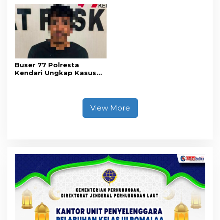
Wujudkan Informasi
Koroner, Tingkatkan
Objektif dan Berimbang
Kesadaran Personel
akan Pentingnya Hidup
Sehat
Buser 77 Polresta
Kendari Ungkap Kasus
Curnik, Lima Handphone
Hasil Curian Berhasil
Diamankan
View More