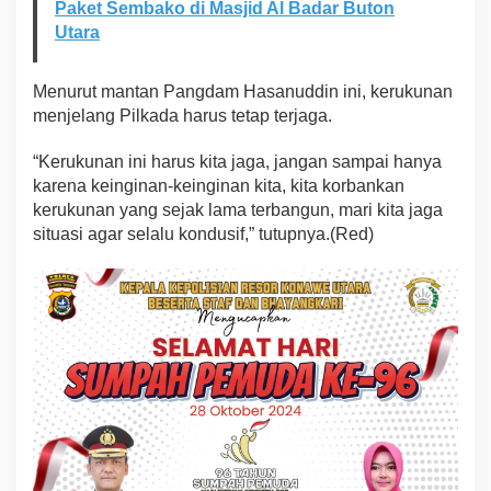
Paket Sembako di Masjid Al Badar Buton
u
Utara
k
u
n
Menurut mantan Pangdam Hasanuddin ini, kerukunan
a
menjelang Pilkada harus tetap terjaga.
n
“Kerukunan ini harus kita jaga, jangan sampai hanya
karena keinginan-keinginan kita, kita korbankan
kerukunan yang sejak lama terbangun, mari kita jaga
situasi agar selalu kondusif,” tutupnya.(Red)