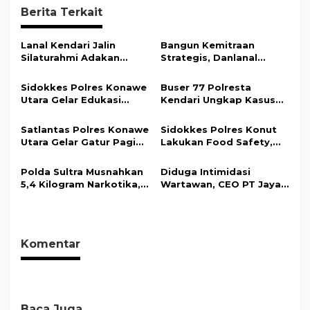
Berita Terkait
a
s
Lanal Kendari Jalin
Bangun Kemitraan
i
Silaturahmi Adakan
Strategis, Danlanal
Acara Coffee Morning
Kendari Ajak Media
p
Bersama Insan Pers.
Wujudkan Informasi
Sidokkes Polres Konawe
Buser 77 Polresta
o
Objektif dan Berimbang
Utara Gelar Edukasi
Kendari Ungkap Kasus
s
Penyakit Jantung
Curnik, Lima Handphone
Koroner, Tingkatkan
Hasil Curian Berhasil
Satlantas Polres Konawe
Sidokkes Polres Konut
Kesadaran Personel
Diamankan
Utara Gelar Gatur Pagi
Lakukan Food Safety,
akan Pentingnya Hidup
Sejumlah Titik Rawan,
Pastikan Makanan
Sehat
Ciptakan Kamseltibcar
Memenuhi Standar
Polda Sultra Musnahkan
Diduga Intimidasi
Lantas dan Pelayanan
Keamanan Dan Layak
5,4 Kilogram Narkotika,
Wartawan, CEO PT Jaya
Masyarakat
Konsumsi
Selamatkan Ribuan Jiwa
Nikel Pacific Resmi
dari Ancaman
Terlapor Di Polres
Penyalahgunaan
Kolaka
Komentar
Baca Juga