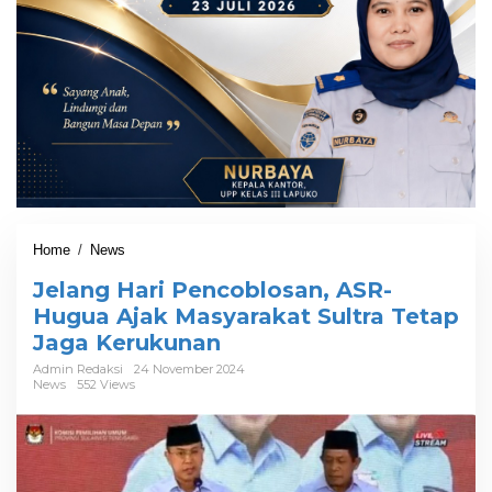
Home
/
News
J
e
Jelang Hari Pencoblosan, ASR-
l
a
Hugua Ajak Masyarakat Sultra Tetap
n
Jaga Kerukunan
g
H
Admin Redaksi
24 November 2024
News
552 Views
a
r
i
P
e
n