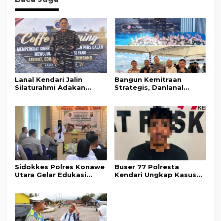
Lanal Kendari Jalin
Bangun Kemitraan
Silaturahmi Adakan
Strategis, Danlanal
Acara Coffee Morning
Kendari Ajak Media
Bersama Insan Pers.
Wujudkan Informasi
Objektif dan Berimbang
Sidokkes Polres Konawe
Buser 77 Polresta
Utara Gelar Edukasi
Kendari Ungkap Kasus
Penyakit Jantung
Curnik, Lima Handphone
Koroner, Tingkatkan
Hasil Curian Berhasil
Kesadaran Personel
Diamankan
akan Pentingnya Hidup
Sehat