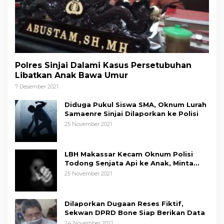
Polres Sinjai Dalami Kasus Persetubuhan
Libatkan Anak Bawa Umur
7 Desember 2021
Diduga Pukul Siswa SMA, Oknum Lurah
Samaenre Sinjai Dilaporkan ke Polisi
25 November 2021
LBH Makassar Kecam Oknum Polisi
Todong Senjata Api ke Anak, Minta
Kapolda Sulsel Tindak Tegas
25 November 2021
Dilaporkan Dugaan Reses Fiktif,
Sekwan DPRD Bone Siap Berikan Data
24 November 2021