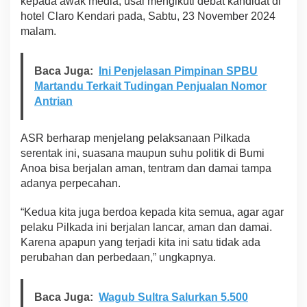
kepada awak media, usai mengikuti debat kandidat di
y
hotel Claro Kendari pada, Sabtu, 23 November 2024
a
malam.
r
a
k
Baca Juga:
Ini Penjelasan Pimpinan SPBU
a
t
Martandu Terkait Tudingan Penjualan Nomor
S
Antrian
u
l
t
ASR berharap menjelang pelaksanaan Pilkada
r
serentak ini, suasana maupun suhu politik di Bumi
a
Anoa bisa berjalan aman, tentram dan damai tampa
T
adanya perpecahan.
e
t
a
“Kedua kita juga berdoa kepada kita semua, agar agar
p
pelaku Pilkada ini berjalan lancar, aman dan damai.
J
Karena apapun yang terjadi kita ini satu tidak ada
a
perubahan dan perbedaan,” ungkapnya.
g
a
K
e
Baca Juga:
Wagub Sultra Salurkan 5.500
r