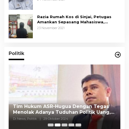
Razia Rumah Kos di Sinjai, Petugas
Amankan Sepasang Mahasiswa,
Mengaku Berpacaran
23 November 2021
Politik
Tim Hukum ASR-Hugua Dengan Tegas
K
Menolak Adanya Tuduhan Politik Uang,
P
Pasar Murah Tidak Dilaksanakan Oleh
C
Di News, Politik
|
29 Oktober 2024
Di
Paslon