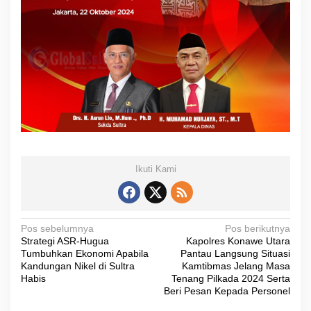
Ikuti Kami
N
Pos sebelumnya
Pos berikutnya
Strategi ASR-Hugua
Kapolres Konawe Utara
a
Tumbuhkan Ekonomi Apabila
Pantau Langsung Situasi
v
Kandungan Nikel di Sultra
Kamtibmas Jelang Masa
Habis
Tenang Pilkada 2024 Serta
i
Beri Pesan Kepada Personel
g