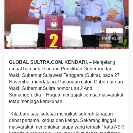
c
o
b
l
o
s
a
n
,
A
S
GLOBAL SULTRA.COM, KENDARI, –
Menjelang
R
-
empat hari pelaksanaan Pemilihan Gubernur dan
H
Wakil Gubernur Sulawesi Tenggara (Sultra), pada 27
u
November mendatang. Pasangan calon Gubernur dan
g
Wakil Gubernur Sultra nomor urut 2 Andi
u
Sumangerukka – Hugua mengajak semua masyarakat
a
A
tetap menjaga kerukunan.
j
a
“Kita baru saja selesai mengikuti seluruh tahapan
k
debat pertama, kedua dan ketiga. Sekarang tinggal
M
masyarakat menentukan siapa yang terbaik,” kata ASR
a
s