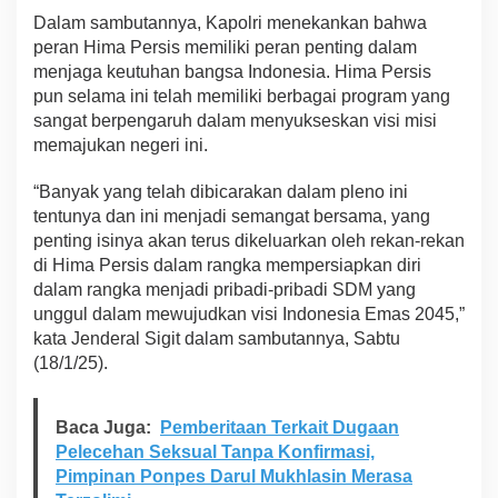
:
Dalam sambutannya, Kapolri menekankan bahwa
M
peran Hima Persis memiliki peran penting dalam
a
menjaga keutuhan bangsa Indonesia. Hima Persis
r
pun selama ini telah memiliki berbagai program yang
i
J
sangat berpengaruh dalam menyukseskan visi misi
a
memajukan negeri ini.
g
a
“Banyak yang telah dibicarakan dalam pleno ini
K
tentunya dan ini menjadi semangat bersama, yang
e
b
penting isinya akan terus dikeluarkan oleh rekan-rekan
e
di Hima Persis dalam rangka mempersiapkan diri
r
dalam rangka menjadi pribadi-pribadi SDM yang
a
unggul dalam mewujudkan visi Indonesia Emas 2045,”
g
kata Jenderal Sigit dalam sambutannya, Sabtu
a
m
(18/1/25).
a
n
U
Baca Juga:
Pemberitaan Terkait Dugaan
n
Pelecehan Seksual Tanpa Konfirmasi,
t
Pimpinan Ponpes Darul Mukhlasin Merasa
u
k