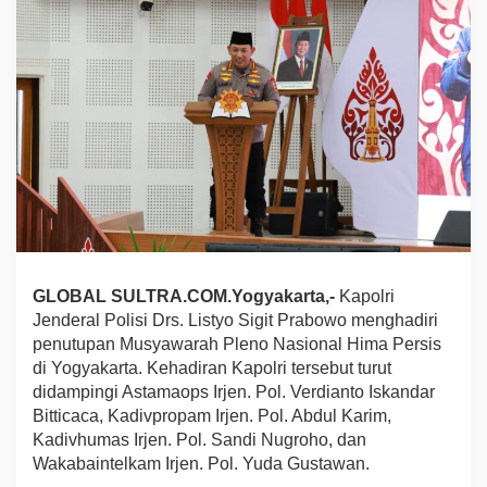
a
n
P
l
e
n
o
H
i
m
a
P
e
r
s
GLOBAL SULTRA.COM.Yogyakarta,-
Kapolri
i
Jenderal Polisi Drs. Listyo Sigit Prabowo menghadiri
s
penutupan Musyawarah Pleno Nasional Hima Persis
,
di Yogyakarta. Kehadiran Kapolri tersebut turut
K
a
didampingi Astamaops Irjen. Pol. Verdianto Iskandar
p
Bitticaca, Kadivpropam Irjen. Pol. Abdul Karim,
o
Kadivhumas Irjen. Pol. Sandi Nugroho, dan
l
Wakabaintelkam Irjen. Pol. Yuda Gustawan.
r
i