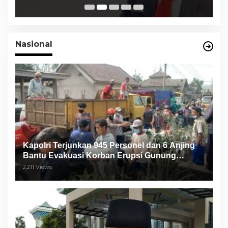
Paslon
Nasional
Kapolri Terjunkan 945 Personel dan 6 Anjing
Bantu Evakuasi Korban Erupsi Gunung
Semeru
2,211 Views