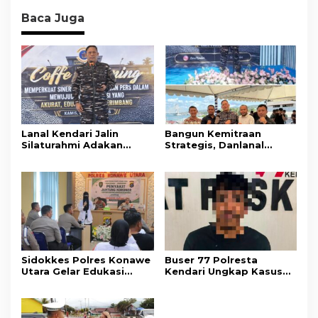
Baca Juga
Lanal Kendari Jalin
Bangun Kemitraan
Silaturahmi Adakan
Strategis, Danlanal
Acara Coffee Morning
Kendari Ajak Media
Bersama Insan Pers.
Wujudkan Informasi
Objektif dan Berimbang
Sidokkes Polres Konawe
Buser 77 Polresta
Utara Gelar Edukasi
Kendari Ungkap Kasus
Penyakit Jantung
Curnik, Lima Handphone
Koroner, Tingkatkan
Hasil Curian Berhasil
Kesadaran Personel
Diamankan
akan Pentingnya Hidup