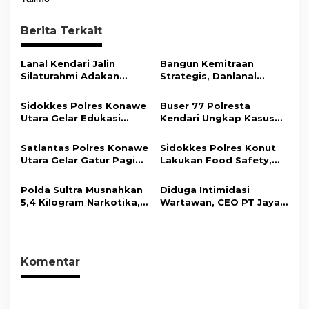
g
Berita Terkait
a
s
Lanal Kendari Jalin
Bangun Kemitraan
i
Silaturahmi Adakan
Strategis, Danlanal
Acara Coffee Morning
Kendari Ajak Media
p
Bersama Insan Pers.
Wujudkan Informasi
Sidokkes Polres Konawe
Buser 77 Polresta
o
Objektif dan Berimbang
Utara Gelar Edukasi
Kendari Ungkap Kasus
s
Penyakit Jantung
Curnik, Lima Handphone
Koroner, Tingkatkan
Hasil Curian Berhasil
Satlantas Polres Konawe
Sidokkes Polres Konut
Kesadaran Personel
Diamankan
Utara Gelar Gatur Pagi
Lakukan Food Safety,
akan Pentingnya Hidup
Sejumlah Titik Rawan,
Pastikan Makanan
Sehat
Ciptakan Kamseltibcar
Memenuhi Standar
Polda Sultra Musnahkan
Diduga Intimidasi
Lantas dan Pelayanan
Keamanan Dan Layak
5,4 Kilogram Narkotika,
Wartawan, CEO PT Jaya
Masyarakat
Konsumsi
Selamatkan Ribuan Jiwa
Nikel Pacific Resmi
dari Ancaman
Terlapor Di Polres
Penyalahgunaan
Kolaka
Komentar