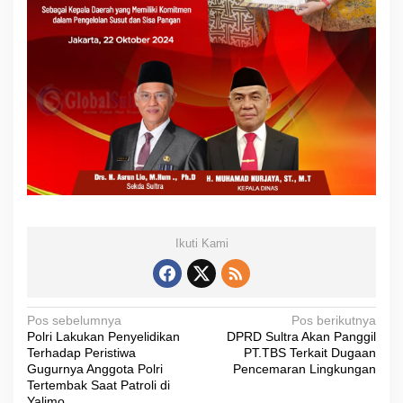
Ikuti Kami
N
Pos sebelumnya
Pos berikutnya
Polri Lakukan Penyelidikan
DPRD Sultra Akan Panggil
a
Terhadap Peristiwa
PT.TBS Terkait Dugaan
v
Gugurnya Anggota Polri
Pencemaran Lingkungan
Tertembak Saat Patroli di
i
Yalimo