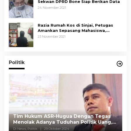
Sekwan DPRD Bone Siap Berikan Data
24 November 2021
Razia Rumah Kos di Sinjai, Petugas
Amankan Sepasang Mahasiswa,
Mengaku Berpacaran
23 November 2021
Politik
Tim Hukum ASR-Hugua Dengan Tegas
K
Menolak Adanya Tuduhan Politik Uang,
P
Pasar Murah Tidak Dilaksanakan Oleh
C
Di News, Politik
|
29 Oktober 2024
Di