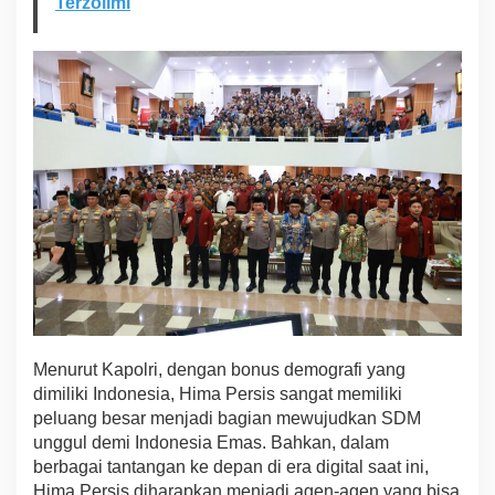
Terzolimi
W
u
j
u
d
k
a
n
I
n
d
o
n
e
s
i
a
E
Menurut Kapolri, dengan bonus demografi yang
m
dimiliki Indonesia, Hima Persis sangat memiliki
a
s
peluang besar menjadi bagian mewujudkan SDM
2
unggul demi Indonesia Emas. Bahkan, dalam
0
berbagai tantangan ke depan di era digital saat ini,
4
Hima Persis diharapkan menjadi agen-agen yang bisa