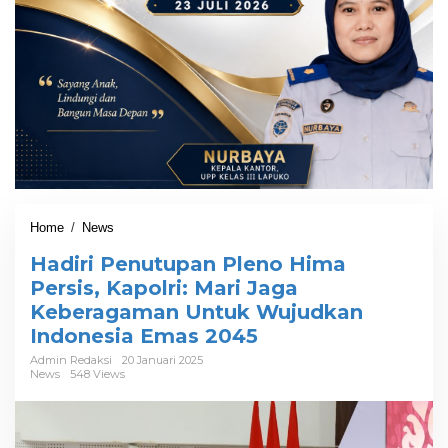
Home
/
News
H
a
Hadiri Penutupan Pleno Hima
d
i
Persis, Kapolri: Mari Jaga
r
Keberagaman Untuk Wujudkan
i
Indonesia Emas 2045
P
e
Admin Redaksi
20 Januari 2025
n
News
548 Views
u
t
u
p