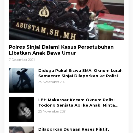
Polres Sinjai Dalami Kasus Persetubuhan
Libatkan Anak Bawa Umur
7 Desember 2021
Diduga Pukul Siswa SMA, Oknum Lurah
Samaenre Sinjai Dilaporkan ke Polisi
25 November 2021
LBH Makassar Kecam Oknum Polisi
Todong Senjata Api ke Anak, Minta
Kapolda Sulsel Tindak Tegas
25 November 2021
Dilaporkan Dugaan Reses Fiktif,