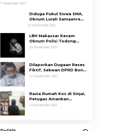
Umur
7 Desember 2021
Diduga Pukul Siswa SMA,
Oknum Lurah Samaenre
Sinjai Dilaporkan ke Polisi
25 November 2021
LBH Makassar Kecam
Oknum Polisi Todong
Senjata Api ke Anak, Minta
25 November 2021
Kapolda Sulsel Tindak
Tegas
Dilaporkan Dugaan Reses
Fiktif, Sekwan DPRD Bone
Siap Berikan Data
24 November 2021
Razia Rumah Kos di Sinjai,
Petugas Amankan
Sepasang Mahasiswa,
23 November 2021
Mengaku Berpacaran
Tim Hukum ASR-Hugua
Dengan Tegas Menolak
Adanya Tuduhan Politik Uang,
Di News, Politik
|
29 Oktober 2024
Politik