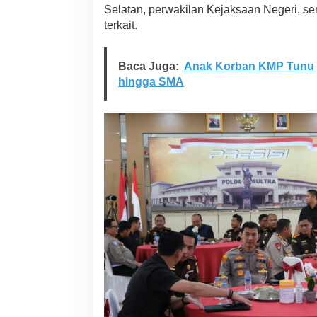
i
Selatan, perwakilan Kejaksaan Negeri, ser
F
terkait.
o
r
u
Baca Juga:
Anak Korban KMP Tunu 
m
hingga SMA
C
o
f
f
e
e
M
o
r
n
i
n
g