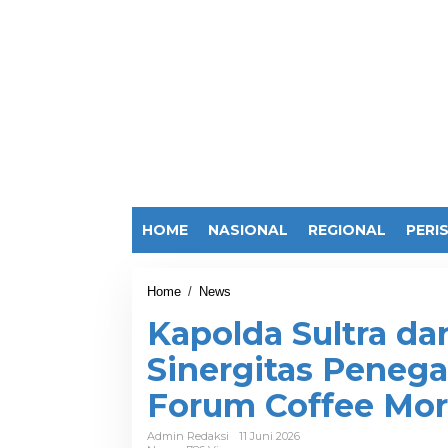
HOME
NASIONAL
REGIONAL
PERI
Home
/
News
K
a
Kapolda Sultra da
p
o
Sinergitas Peneg
l
d
Forum Coffee Mo
a
S
u
Admin Redaksi
11 Juni 2026