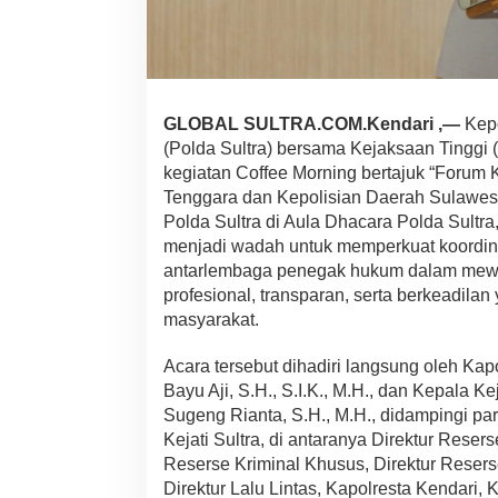
g
i
t
a
s
P
GLOBAL SULTRA.COM.Kendari ,—
Kepo
e
(Polda Sultra) bersama Kejaksaan Tinggi 
n
e
kegiatan Coffee Morning bertajuk “Forum
g
Tenggara dan Kepolisian Daerah Sulawesi
a
Polda Sultra di Aula Dhacara Polda Sultra
k
menjadi wadah untuk memperkuat koordinas
a
n
antarlembaga penegak hukum dalam mew
H
profesional, transparan, serta berkeadila
u
masyarakat.
k
u
Acara tersebut dihadiri langsung oleh Kap
m
M
Bayu Aji, S.H., S.I.K., M.H., dan Kepala 
e
Sugeng Rianta, S.H., M.H., didampingi pa
l
Kejati Sultra, di antaranya Direktur Resers
a
Reserse Kriminal Khusus, Direktur Reser
l
Direktur Lalu Lintas, Kapolresta Kendari
u