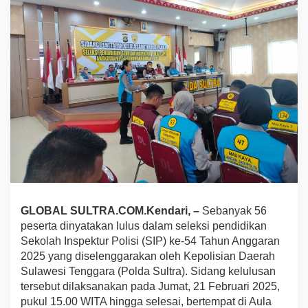
s
S
e
l
e
k
s
i
P
e
r
w
i
r
a
T
i
GLOBAL SULTRA.COM.Kendari, –
Sebanyak 56
n
peserta dinyatakan lulus dalam seleksi pendidikan
g
Sekolah Inspektur Polisi (SIP) ke-54 Tahun Anggaran
k
2025 yang diselenggarakan oleh Kepolisian Daerah
a
t
Sulawesi Tenggara (Polda Sultra). Sidang kelulusan
P
tersebut dilaksanakan pada Jumat, 21 Februari 2025,
o
pukul 15.00 WITA hingga selesai, bertempat di Aula
l