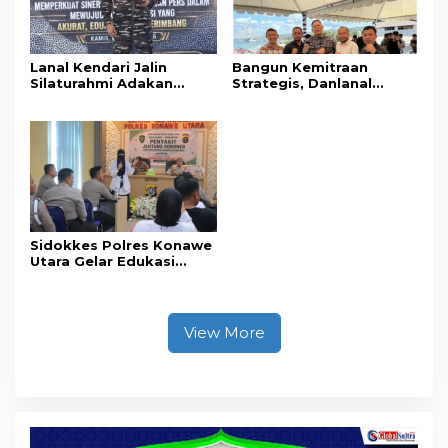
Lanal Kendari Jalin
Bangun Kemitraan
Silaturahmi Adakan
Strategis, Danlanal
Acara Coffee Morning
Kendari Ajak Media
Bersama Insan Pers.
Wujudkan Informasi
Objektif dan Berimbang
Sidokkes Polres Konawe
Utara Gelar Edukasi
Penyakit Jantung
Koroner, Tingkatkan
Kesadaran Personel
akan Pentingnya Hidup
View More
Sehat