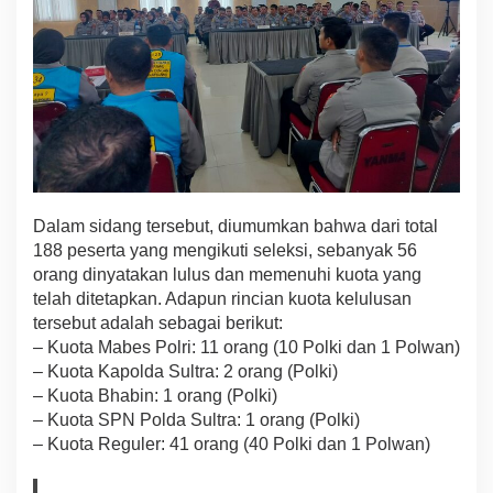
I
P
k
e
-
5
4
T
a
h
u
Dalam sidang tersebut, diumumkan bahwa dari total
n
188 peserta yang mengikuti seleksi, sebanyak 56
2
orang dinyatakan lulus dan memenuhi kuota yang
0
2
telah ditetapkan. Adapun rincian kuota kelulusan
5
tersebut adalah sebagai berikut:
B
– Kuota Mabes Polri: 11 orang (10 Polki dan 1 Polwan)
e
– Kuota Kapolda Sultra: 2 orang (Polki)
r
– Kuota Bhabin: 1 orang (Polki)
l
a
– Kuota SPN Polda Sultra: 1 orang (Polki)
n
– Kuota Reguler: 41 orang (40 Polki dan 1 Polwan)
g
s