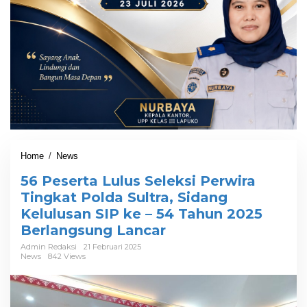
Home
/
News
5
6
56 Peserta Lulus Seleksi Perwira
P
e
Tingkat Polda Sultra, Sidang
s
Kelulusan SIP ke – 54 Tahun 2025
e
Berlangsung Lancar
r
t
Admin Redaksi
21 Februari 2025
a
News
842 Views
L
u
l
u