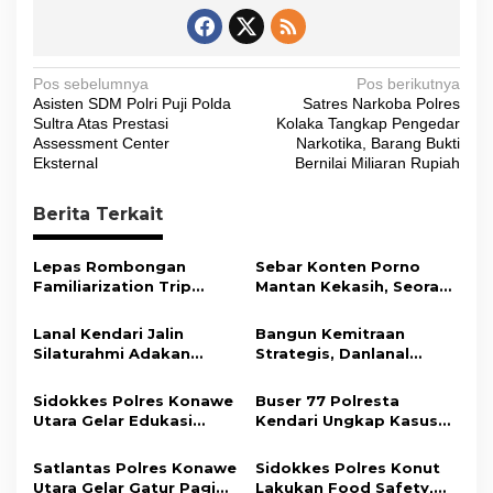
N
Pos sebelumnya
Pos berikutnya
Asisten SDM Polri Puji Polda
Satres Narkoba Polres
a
Sultra Atas Prestasi
Kolaka Tangkap Pengedar
v
Assessment Center
Narkotika, Barang Bukti
Eksternal
Bernilai Miliaran Rupiah
i
g
Berita Terkait
a
s
Lepas Rombongan
Sebar Konten Porno
Familiarization Trip
Mantan Kekasih, Seorang
i
Overland, Gubernur Ajak
Pria Terancam Pidana 10
Promosikan Wisata dan
Tahun Penjara
p
Lanal Kendari Jalin
Bangun Kemitraan
Gerakkan Ekonomi
Silaturahmi Adakan
Strategis, Danlanal
o
Daerah
Acara Coffee Morning
Kendari Ajak Media
s
Bersama Insan Pers.
Wujudkan Informasi
Sidokkes Polres Konawe
Buser 77 Polresta
Objektif dan Berimbang
Utara Gelar Edukasi
Kendari Ungkap Kasus
Penyakit Jantung
Curnik, Lima Handphone
Koroner, Tingkatkan
Hasil Curian Berhasil
Satlantas Polres Konawe
Sidokkes Polres Konut
Kesadaran Personel
Diamankan
Utara Gelar Gatur Pagi
Lakukan Food Safety,