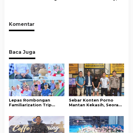
akan Pentingnya Hidup
Sejumlah Titik Rawan,
Pastikan Makanan
Sehat
Ciptakan Kamseltibcar
Memenuhi Standar
Lantas dan Pelayanan
Keamanan Dan Layak
Masyarakat
Konsumsi
Komentar
Baca Juga
Lepas Rombongan
Sebar Konten Porno
Familiarization Trip
Mantan Kekasih, Seorang
Overland, Gubernur Ajak
Pria Terancam Pidana 10
Promosikan Wisata dan
Tahun Penjara
Gerakkan Ekonomi
Daerah