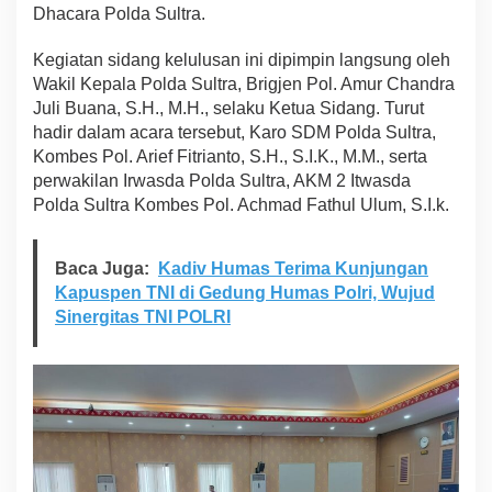
Dhacara Polda Sultra.
d
a
S
Kegiatan sidang kelulusan ini dipimpin langsung oleh
u
Wakil Kepala Polda Sultra, Brigjen Pol. Amur Chandra
l
Juli Buana, S.H., M.H., selaku Ketua Sidang. Turut
t
hadir dalam acara tersebut, Karo SDM Polda Sultra,
r
a
Kombes Pol. Arief Fitrianto, S.H., S.I.K., M.M., serta
,
perwakilan Irwasda Polda Sultra, AKM 2 Itwasda
S
Polda Sultra Kombes Pol. Achmad Fathul Ulum, S.I.k.
i
d
a
Baca Juga:
Kadiv Humas Terima Kunjungan
n
Kapuspen TNI di Gedung Humas Polri, Wujud
g
K
Sinergitas TNI POLRI
e
l
u
l
u
s
a
n
S