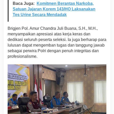
u
Baca Juga:
Komitmen Berantas Narkoba,
n
Satuan Jajaran Korem 143/HO Laksanakan
g
L
Tes Urine Secara Mendadak
a
n
c
Brigjen Pol. Amur Chandra Juli Buana, S.H., M.H.,
a
menyampaikan apresiasi atas kerja keras dan
r
dedikasi seluruh peserta seleksi. Ia juga berharap para
lulusan dapat mengemban tugas dan tanggung jawab
sebagai perwira Polri dengan penuh integritas dan
profesionalisme.