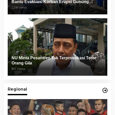
Bantu Evakuasi Korban Erupsi Gunung
Semeru
2,218 Views
NU Minta Pesantren Tak Terprovokasi Teror
Orang Gila
807 Views
Regional