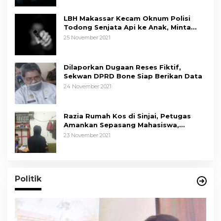
LBH Makassar Kecam Oknum Polisi
Todong Senjata Api ke Anak, Minta
Kapolda Sulsel Tindak Tegas
25 November 2021
Dilaporkan Dugaan Reses Fiktif,
Sekwan DPRD Bone Siap Berikan Data
24 November 2021
Razia Rumah Kos di Sinjai, Petugas
Amankan Sepasang Mahasiswa,
Mengaku Berpacaran
23 November 2021
Politik