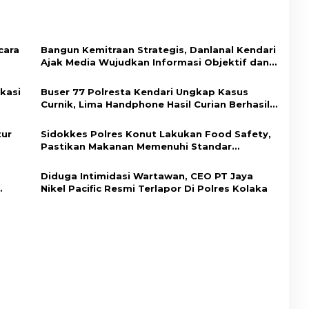
cara
Bangun Kemitraan Strategis, Danlanal Kendari
Ajak Media Wujudkan Informasi Objektif dan
Berimbang
kasi
Buser 77 Polresta Kendari Ungkap Kasus
Curnik, Lima Handphone Hasil Curian Berhasil
dup
Diamankan
tur
Sidokkes Polres Konut Lakukan Food Safety,
Pastikan Makanan Memenuhi Standar
Keamanan Dan Layak Konsumsi
Diduga Intimidasi Wartawan, CEO PT Jaya
Nikel Pacific Resmi Terlapor Di Polres Kolaka