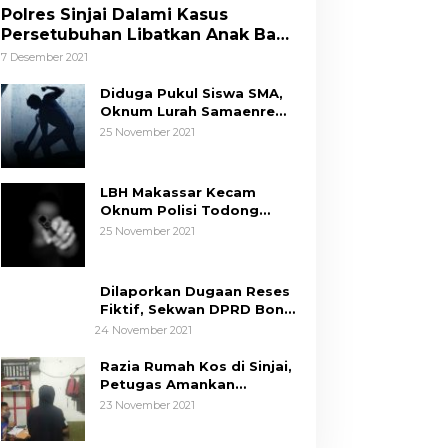
Polres Sinjai Dalami Kasus
Persetubuhan Libatkan Anak Bawa
Umur
7 Desember 2021
Diduga Pukul Siswa SMA,
Oknum Lurah Samaenre
Sinjai Dilaporkan ke Polisi
25 November 2021
LBH Makassar Kecam
Oknum Polisi Todong
Senjata Api ke Anak, Minta
25 November 2021
Kapolda Sulsel Tindak
Tegas
Dilaporkan Dugaan Reses
Fiktif, Sekwan DPRD Bone
Siap Berikan Data
24 November 2021
Razia Rumah Kos di Sinjai,
Petugas Amankan
Sepasang Mahasiswa,
23 November 2021
Mengaku Berpacaran
Tim Hukum ASR-Hugua