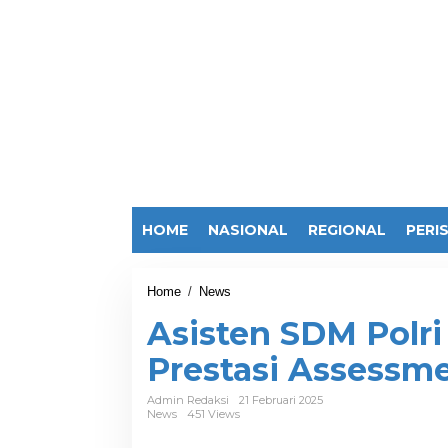
HOME
NASIONAL
REGIONAL
PERI
Home
/
News
A
s
Asisten SDM Polri 
i
s
Prestasi Assessme
t
e
n
Admin Redaksi
21 Februari 2025
News
451 Views
S
D