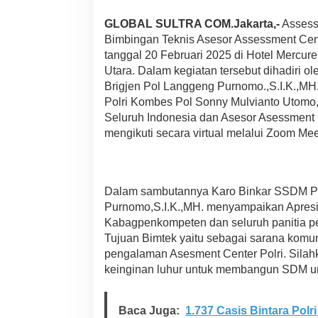
M
P
GLOBAL SULTRA COM.Jakarta,-
Assess
o
Bimbingan Teknis Asesor Assessment Cent
l
tanggal 20 Februari 2025 di Hotel Mercure
r
i
Utara. Dalam kegiatan tersebut dihadiri 
P
Brigjen Pol Langgeng Purnomo.,S.I.K.,
u
Polri Kombes Pol Sonny Mulvianto Utomo,
j
Seluruh Indonesia dan Asesor Asessment 
i
P
mengikuti secara virtual melalui Zoom Mee
o
l
d
a
Dalam sambutannya Karo Binkar SSDM Pol
S
Purnomo,S.I.K.,MH. menyampaikan Apresia
u
l
Kabagpenkompeten dan seluruh panitia pen
t
Tujuan Bimtek yaitu sebagai sarana komuni
r
pengalaman Asesment Center Polri. Silahk
a
keinginan luhur untuk membangun SDM u
A
t
a
Baca Juga:
1.737 Casis Bintara Polr
s