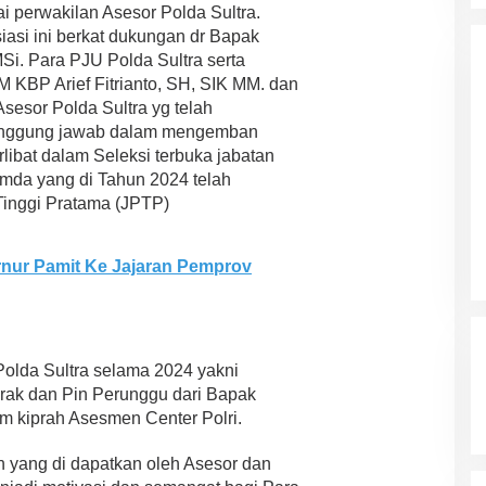
 perwakilan Asesor Polda Sultra.
Ini Prediksi Pengamat Politik
si ini berkat dukungan dr Bapak
Pada Pilkada Sultra “Hanya
Di News, Politik
|
4 November 2024
 MSi. Para PJU Polda Sultra serta
Ada Satu Putaran”
KBP Arief Fitrianto, SH, SIK MM. dan
sesor Polda Sultra yg telah
anggung jawab dalam mengemban
rlibat dalam Seleksi terbuka jabatan
mda yang di Tahun 2024 telah
Tinggi Pratama (JPTP)
ernur Pamit Ke Jajaran Pemprov
 Polda Sultra selama 2024 yakni
ak dan Pin Perunggu dari Bapak
m kiprah Asesmen Center Polri.
yang di dapatkan oleh Asesor dan