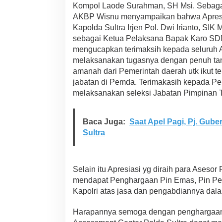
k
Kompol Laode Surahman, SH Msi. Sebagai
s
AKBP Wisnu menyampaikan bahwa Apresia
t
Kapolda Sultra Irjen Pol. Dwi Irianto, SIK
e
sebagai Ketua Pelaksana Bapak Karo SDM 
r
mengucapkan terimaksih kepada seluruh A
n
a
melaksanakan tugasnya dengan penuh t
l
amanah dari Pemerintah daerah utk ikut te
jabatan di Pemda. Terimakasih kepada Pe
melaksanakan seleksi Jabatan Pimpinan 
Baca Juga:
Saat Apel Pagi, Pj. Gub
Sultra
Selain itu Apresiasi yg diraih para Asesor
mendapat Penghargaan Pin Emas, Pin Per
Kapolri atas jasa dan pengabdiannya dala
Harapannya semoga dengan penghargaan 