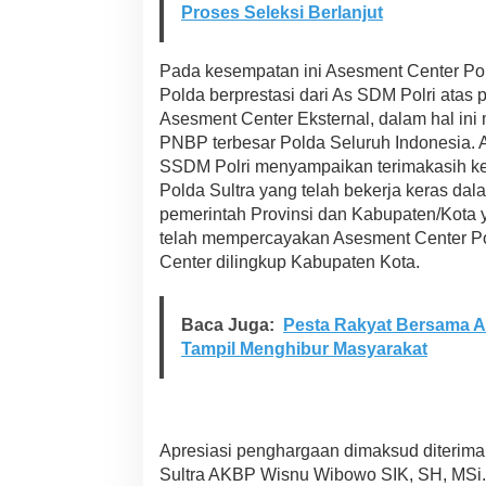
P
Proses Seleksi Berlanjut
r
e
s
Pada kesempatan ini Asesment Center Pol
t
Polda berprestasi dari As SDM Polri atas
a
Asesment Center Eksternal, dalam hal in
s
PNBP terbesar Polda Seluruh Indonesia. A
i
A
SSDM Polri menyampaikan terimakasih k
s
Polda Sultra yang telah bekerja keras da
s
pemerintah Provinsi dan Kabupaten/Kota 
e
telah mempercayakan Asesment Center P
s
Center dilingkup Kabupaten Kota.
s
m
e
n
Baca Juga:
Pesta Rakyat Bersama 
t
Tampil Menghibur Masyarakat
C
e
n
t
e
Apresiasi penghargaan dimaksud diterima
r
Sultra AKBP Wisnu Wibowo SIK, SH, MSi. 
E