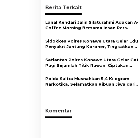
i
Berita Terkait
g
a
Lanal Kendari Jalin Silaturahmi Adakan A
s
Coffee Morning Bersama Insan Pers.
i
Sidokkes Polres Konawe Utara Gelar Edu
p
Penyakit Jantung Koroner, Tingkatkan
Kesadaran Personel akan Pentingnya Hi
o
Sehat
Satlantas Polres Konawe Utara Gelar Ga
s
Pagi Sejumlah Titik Rawan, Ciptakan
Kamseltibcar Lantas dan Pelayanan
Masyarakat
Polda Sultra Musnahkan 5,4 Kilogram
Narkotika, Selamatkan Ribuan Jiwa dari
Ancaman Penyalahgunaan
Komentar