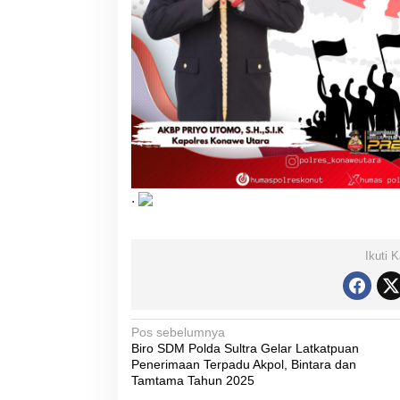
.
Ikuti 
N
Pos sebelumnya
Biro SDM Polda Sultra Gelar Latkatpuan
a
Penerimaan Terpadu Akpol, Bintara dan
v
Tamtama Tahun 2025