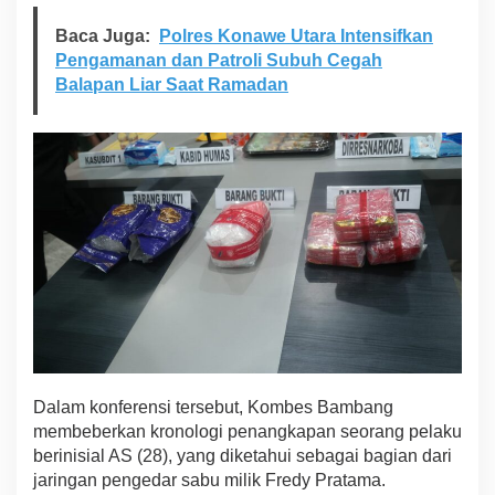
,
Baca Juga:
Polres Konawe Utara Intensifkan
2
K
Pengamanan dan Patroli Subuh Cegah
g
Balapan Liar Saat Ramadan
S
a
b
u
D
i
s
i
t
a
Dalam konferensi tersebut, Kombes Bambang
membeberkan kronologi penangkapan seorang pelaku
berinisial AS (28), yang diketahui sebagai bagian dari
jaringan pengedar sabu milik Fredy Pratama.