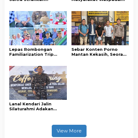
Tersangka dan Barang
Hoaks Soal Aturan Tilang
Bukti Kasus Dugaan
Baru
Penyelenggaraan
Perjalanan Ibadah Umrah
Tanpa Izin ke Kejaksaan
Lepas Rombongan
Sebar Konten Porno
Familiarization Trip
Mantan Kekasih, Seorang
Overland, Gubernur Ajak
Pria Terancam Pidana 10
Promosikan Wisata dan
Tahun Penjara
Gerakkan Ekonomi
Daerah
Lanal Kendari Jalin
Silaturahmi Adakan
Acara Coffee Morning
Bersama Insan Pers.
View More