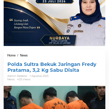
Home
/
News
P
o
Polda Sultra Bekuk Jaringan Fredy
l
d
Pratama, 3,2 Kg Sabu Disita
a
Admin Redaksi
1 Agustus 2025
S
News
433 Views
u
l
t
r
a
B
e