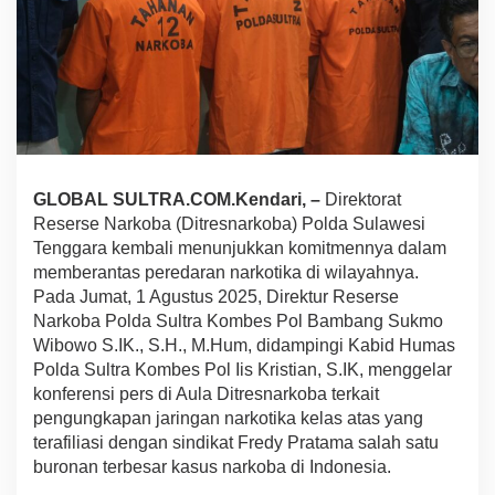
k
u
k
J
a
r
i
n
g
a
GLOBAL SULTRA.COM.Kendari, –
Direktorat
n
Reserse Narkoba (Ditresnarkoba) Polda Sulawesi
F
Tenggara kembali menunjukkan komitmennya dalam
r
memberantas peredaran narkotika di wilayahnya.
e
d
Pada Jumat, 1 Agustus 2025, Direktur Reserse
y
Narkoba Polda Sultra Kombes Pol Bambang Sukmo
P
Wibowo S.IK., S.H., M.Hum, didampingi Kabid Humas
r
Polda Sultra Kombes Pol Iis Kristian, S.IK, menggelar
a
t
konferensi pers di Aula Ditresnarkoba terkait
a
pengungkapan jaringan narkotika kelas atas yang
m
terafiliasi dengan sindikat Fredy Pratama salah satu
a
buronan terbesar kasus narkoba di Indonesia.
,
3