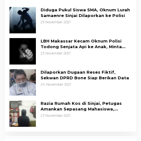
Diduga Pukul Siswa SMA, Oknum Lurah
Samaenre Sinjai Dilaporkan ke Polisi
25 November 2021
LBH Makassar Kecam Oknum Polisi
Todong Senjata Api ke Anak, Minta
Kapolda Sulsel Tindak Tegas
25 November 2021
Dilaporkan Dugaan Reses Fiktif,
Sekwan DPRD Bone Siap Berikan Data
24 November 2021
Razia Rumah Kos di Sinjai, Petugas
Amankan Sepasang Mahasiswa,
Mengaku Berpacaran
23 November 2021