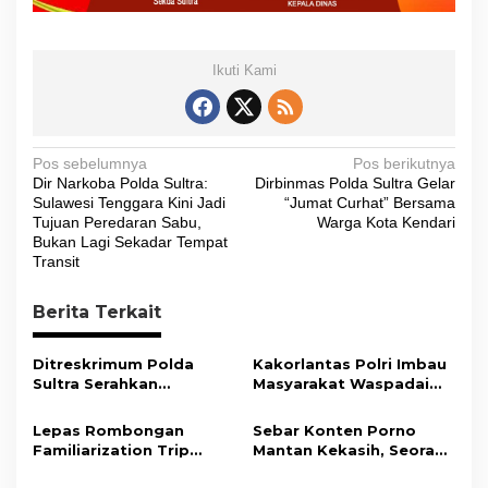
Ikuti Kami
N
Pos sebelumnya
Pos berikutnya
Dir Narkoba Polda Sultra:
Dirbinmas Polda Sultra Gelar
a
Sulawesi Tenggara Kini Jadi
“Jumat Curhat” Bersama
v
Tujuan Peredaran Sabu,
Warga Kota Kendari
Bukan Lagi Sekadar Tempat
i
Transit
g
Berita Terkait
a
s
Ditreskrimum Polda
Kakorlantas Polri Imbau
i
Sultra Serahkan
Masyarakat Waspadai
Tersangka dan Barang
Hoaks Soal Aturan Tilang
p
Bukti Kasus Dugaan
Baru
Lepas Rombongan
Sebar Konten Porno
o
Penyelenggaraan
Familiarization Trip
Mantan Kekasih, Seorang
Perjalanan Ibadah Umrah
s
Overland, Gubernur Ajak
Pria Terancam Pidana 10
Tanpa Izin ke Kejaksaan