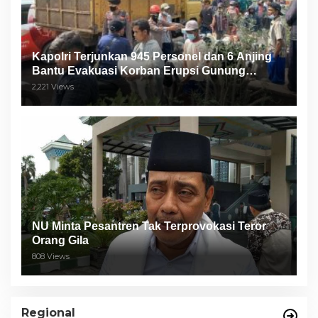
Kapolri Terjunkan 945 Personel dan 6 Anjing
Bantu Evakuasi Korban Erupsi Gunung
Semeru
2,221 Views
NU Minta Pesantren Tak Terprovokasi Teror
Orang Gila
808 Views
Regional