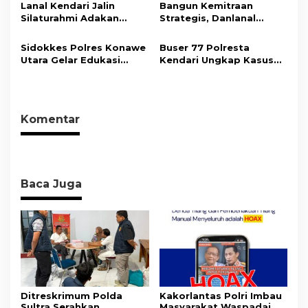
Promosikan Wisata dan
Tahun Penjara
Lanal Kendari Jalin
Bangun Kemitraan
Gerakkan Ekonomi
Silaturahmi Adakan
Strategis, Danlanal
Daerah
Acara Coffee Morning
Kendari Ajak Media
Bersama Insan Pers.
Wujudkan Informasi
Sidokkes Polres Konawe
Buser 77 Polresta
Objektif dan Berimbang
Utara Gelar Edukasi
Kendari Ungkap Kasus
Penyakit Jantung
Curnik, Lima Handphone
Koroner, Tingkatkan
Hasil Curian Berhasil
Kesadaran Personel
Diamankan
akan Pentingnya Hidup
Komentar
Sehat
Baca Juga
Ditreskrimum Polda
Kakorlantas Polri Imbau
Sultra Serahkan
Masyarakat Waspadai