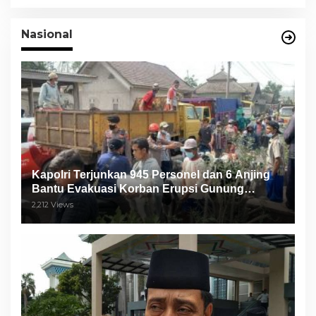
Nasional
Kapolri Terjunkan 945 Personel dan 6 Anjing
Bantu Evakuasi Korban Erupsi Gunung
Semeru
2,212 Views