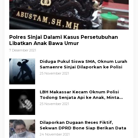
Polres Sinjai Dalami Kasus Persetubuhan
Libatkan Anak Bawa Umur
7 Desember 2021
Diduga Pukul Siswa SMA, Oknum Lurah
Samaenre Sinjai Dilaporkan ke Polisi
25 November 2021
LBH Makassar Kecam Oknum Polisi
Todong Senjata Api ke Anak, Minta
Kapolda Sulsel Tindak Tegas
25 November 2021
Dilaporkan Dugaan Reses Fiktif,
Sekwan DPRD Bone Siap Berikan Data
24 November 2021