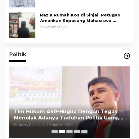
Razia Rumah Kos di Sinjai, Petugas
Amankan Sepasang Mahasiswa,
Mengaku Berpacaran
23 November 2021
Politik
Tim Hukum ASR-Hugua Dengan Tegas
K
Menolak Adanya Tuduhan Politik Uang,
P
Pasar Murah Tidak Dilaksanakan Oleh
C
Di News, Politik
|
29 Oktober 2024
Di
Paslon