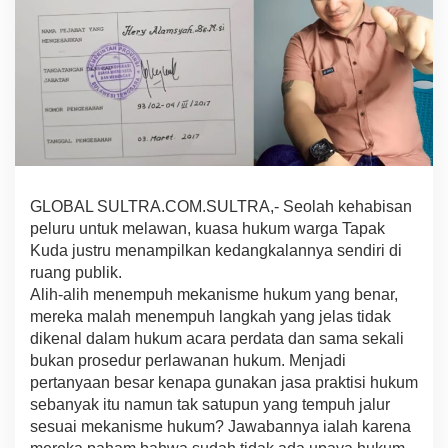
g
a
T
A
P
A
K
K
U
D
A
GLOBAL SULTRA.COM.SULTRA,- Seolah kehabisan
K
peluru untuk melawan, kuasa hukum warga Tapak
e
h
Kuda justru menampilkan kedangkalannya sendiri di
a
ruang publik.
b
Alih-alih menempuh mekanisme hukum yang benar,
i
mereka malah menempuh langkah yang jelas tidak
s
a
dikenal dalam hukum acara perdata dan sama sekali
n
bukan prosedur perlawanan hukum. Menjadi
P
pertanyaan besar kenapa gunakan jasa praktisi hukum
e
sebanyak itu namun tak satupun yang tempuh jalur
l
sesuai mekanisme hukum? Jawabannya ialah karena
u
r