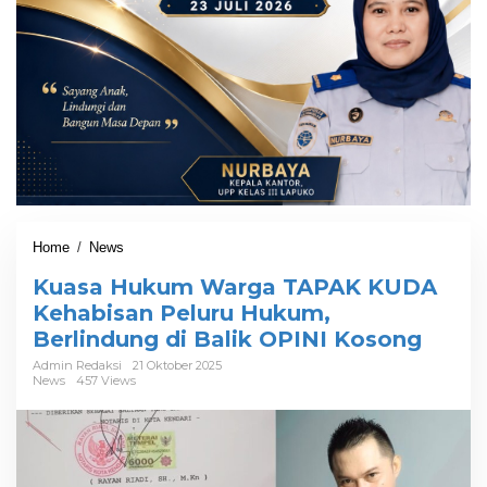
Home
/
News
K
u
Kuasa Hukum Warga TAPAK KUDA
a
s
Kehabisan Peluru Hukum,
a
Berlindung di Balik OPINI Kosong
H
u
Admin Redaksi
21 Oktober 2025
News
457 Views
k
u
m
W
a
r