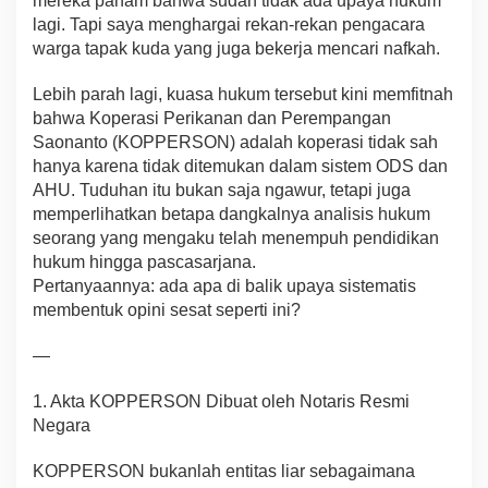
mereka paham bahwa sudah tidak ada upaya hukum
u
lagi. Tapi saya menghargai rekan-rekan pengacara
H
warga tapak kuda yang juga bekerja mencari nafkah.
u
k
Lebih parah lagi, kuasa hukum tersebut kini memfitnah
u
m
bahwa Koperasi Perikanan dan Perempangan
,
Saonanto (KOPPERSON) adalah koperasi tidak sah
B
hanya karena tidak ditemukan dalam sistem ODS dan
e
AHU. Tuduhan itu bukan saja ngawur, tetapi juga
r
l
memperlihatkan betapa dangkalnya analisis hukum
i
seorang yang mengaku telah menempuh pendidikan
n
hukum hingga pascasarjana.
d
Pertanyaannya: ada apa di balik upaya sistematis
u
membentuk opini sesat seperti ini?
n
g
d
—
i
B
1. Akta KOPPERSON Dibuat oleh Notaris Resmi
a
Negara
l
i
k
KOPPERSON bukanlah entitas liar sebagaimana
O