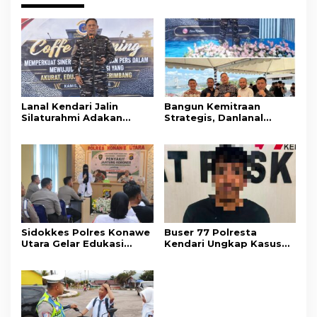
Lanal Kendari Jalin
Bangun Kemitraan
Silaturahmi Adakan
Strategis, Danlanal
Acara Coffee Morning
Kendari Ajak Media
Bersama Insan Pers.
Wujudkan Informasi
Objektif dan Berimbang
Sidokkes Polres Konawe
Buser 77 Polresta
Utara Gelar Edukasi
Kendari Ungkap Kasus
Penyakit Jantung
Curnik, Lima Handphone
Koroner, Tingkatkan
Hasil Curian Berhasil
Kesadaran Personel
Diamankan
akan Pentingnya Hidup
Sehat