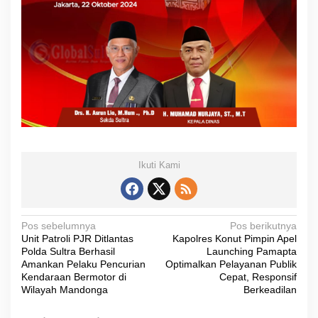
Ikuti Kami
N
Pos sebelumnya
Pos berikutnya
Unit Patroli PJR Ditlantas
Kapolres Konut Pimpin Apel
a
Polda Sultra Berhasil
Launching Pamapta
v
Amankan Pelaku Pencurian
Optimalkan Pelayanan Publik
Kendaraan Bermotor di
Cepat, Responsif
i
Wilayah Mandonga
Berkeadilan
g