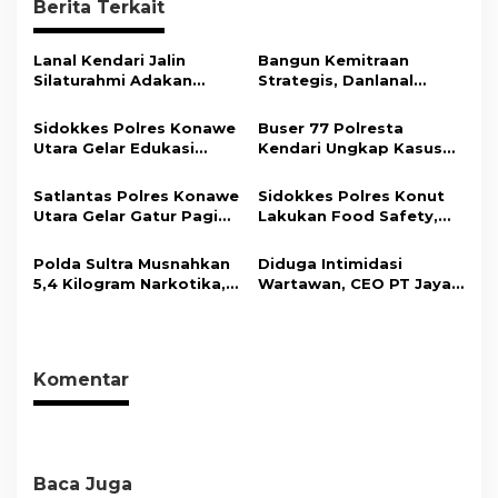
Berita Terkait
a
s
Lanal Kendari Jalin
Bangun Kemitraan
i
Silaturahmi Adakan
Strategis, Danlanal
Acara Coffee Morning
Kendari Ajak Media
p
Bersama Insan Pers.
Wujudkan Informasi
Sidokkes Polres Konawe
Buser 77 Polresta
o
Objektif dan Berimbang
Utara Gelar Edukasi
Kendari Ungkap Kasus
s
Penyakit Jantung
Curnik, Lima Handphone
Koroner, Tingkatkan
Hasil Curian Berhasil
Satlantas Polres Konawe
Sidokkes Polres Konut
Kesadaran Personel
Diamankan
Utara Gelar Gatur Pagi
Lakukan Food Safety,
akan Pentingnya Hidup
Sejumlah Titik Rawan,
Pastikan Makanan
Sehat
Ciptakan Kamseltibcar
Memenuhi Standar
Polda Sultra Musnahkan
Diduga Intimidasi
Lantas dan Pelayanan
Keamanan Dan Layak
5,4 Kilogram Narkotika,
Wartawan, CEO PT Jaya
Masyarakat
Konsumsi
Selamatkan Ribuan Jiwa
Nikel Pacific Resmi
dari Ancaman
Terlapor Di Polres
Penyalahgunaan
Kolaka
Komentar
Baca Juga