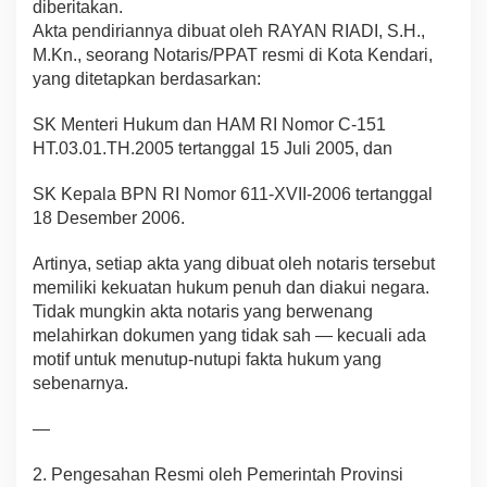
diberitakan.
P
Akta pendiriannya dibuat oleh RAYAN RIADI, S.H.,
I
M.Kn., seorang Notaris/PPAT resmi di Kota Kendari,
N
I
yang ditetapkan berdasarkan:
K
o
SK Menteri Hukum dan HAM RI Nomor C-151
s
HT.03.01.TH.2005 tertanggal 15 Juli 2005, dan
o
n
SK Kepala BPN RI Nomor 611-XVII-2006 tertanggal
g
18 Desember 2006.
Artinya, setiap akta yang dibuat oleh notaris tersebut
memiliki kekuatan hukum penuh dan diakui negara.
Tidak mungkin akta notaris yang berwenang
melahirkan dokumen yang tidak sah — kecuali ada
motif untuk menutup-nutupi fakta hukum yang
sebenarnya.
—
2. Pengesahan Resmi oleh Pemerintah Provinsi