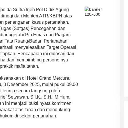
olda Sultra Irjen Pol Didik Agung
tertinggi dari Menteri ATR/KBPN atas
kan penanganan kasus pertanahan.
n Tugas (Satgas) Pencegahan dan
 dianugerahi Pin Emas dan Piagam
an Tata Ruang/Badan Pertanahan
berhasil menyelesaikan Target Operasi
tapkan. Pencapaian ini didasari dari
bina dan membimbing personelnya
aktik mafia tanah.
ksanakan di Hotel Grand Mercure,
u, 3 Desember 2025, mulai pukul 09.00
iterima secara langsung oleh
ASR-HUGUA Berpeluang Besar,
rief Setyawan, S.I.K., S.H., M.Hum,
Ini Prediksi Pengamat Politik
an ini menjadi bukti nyata komitmen
Pada Pilkada Sultra “Hanya
Di News, Politik
|
4 November 2024
yarakat atas tanah dan mendukung
Ada Satu Putaran”
hukum di sektor pertanahan.