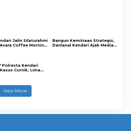
ndari Jalin Silaturahmi
Bangun Kemitraan Strategis,
Acara Coffee Morning
Danlanal Kendari Ajak Media
 Insan Pers.
Wujudkan Informasi Objektif
dan Berimbang
7 Polresta Kendari
Kasus Curnik, Lima
ne Hasil Curian
l Diamankan
View More