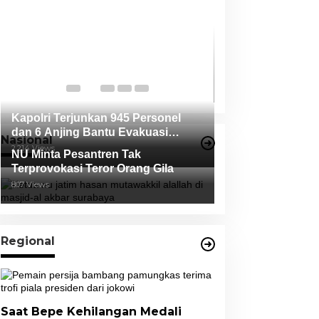
Ketua Bawaslu 
Nyatakan, Duga
Oleh Salah Sat
Di News, Politik
|
17 O
Tidak Terbukti
Kapolri Terjunkan 945 Personel
dan 6 Anjing Bantu Evakuasi
Nasional
Korban Erupsi Gunung Semeru
2,214 Views
NU Minta Pesantren Tak
Terprovokasi Teror Orang Gila
807 Views
Regional
Saat Bepe Kehilangan Medali