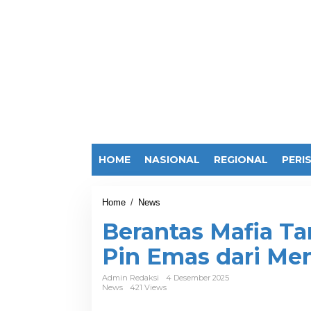
HOME
NASIONAL
REGIONAL
PERI
Home
/
News
B
e
Berantas Mafia Ta
r
a
Pin Emas dari Me
n
t
a
Admin Redaksi
4 Desember 2025
News
421 Views
s
M