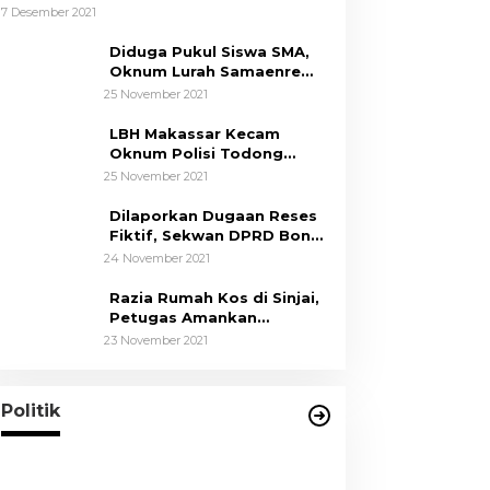
Umur
7 Desember 2021
Diduga Pukul Siswa SMA,
Oknum Lurah Samaenre
Sinjai Dilaporkan ke Polisi
25 November 2021
LBH Makassar Kecam
Oknum Polisi Todong
Senjata Api ke Anak, Minta
25 November 2021
Kapolda Sulsel Tindak
Tegas
Dilaporkan Dugaan Reses
Fiktif, Sekwan DPRD Bone
Siap Berikan Data
24 November 2021
Razia Rumah Kos di Sinjai,
Petugas Amankan
Sepasang Mahasiswa,
23 November 2021
Mengaku Berpacaran
Tim Hukum ASR-Hugua
Dengan Tegas Menolak
Adanya Tuduhan Politik Uang,
Di News, Politik
|
29 Oktober 2024
Politik
Pasar Murah Tidak
Dilaksanakan Oleh Paslon