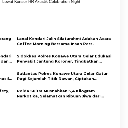
Lewat Konser HR Akustik Celebration Night
orang
Lanal Kendari Jalin Silaturahmi Adakan Acara
Coffee Morning Bersama Insan Pers.
endari
Sidokkes Polres Konawe Utara Gelar Edukasi
 dan
Penyakit Jantung Koroner, Tingkatkan
Kesadaran Personel akan Pentingnya Hidup
Sehat
Satlantas Polres Konawe Utara Gelar Gatur
hasil
Pagi Sejumlah Titik Rawan, Ciptakan
Kamseltibcar Lantas dan Pelayanan
Masyarakat
fety,
Polda Sultra Musnahkan 5,4 Kilogram
Narkotika, Selamatkan Ribuan Jiwa dari
Ancaman Penyalahgunaan