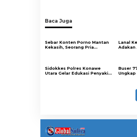
Baca Juga
Sebar Konten Porno Mantan
Lanal Ke
Kekasih, Seorang Pria
Adakan 
Terancam Pidana 10 Tahun
Bersama
Penjara
Sidokkes Polres Konawe
Buser 7
Utara Gelar Edukasi Penyakit
Ungkap 
Jantung Koroner, Tingkatkan
Handpho
Kesadaran Personel akan
Berhasi
Pentingnya Hidup Sehat