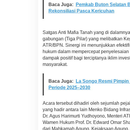
i
Baca Juga:
Pemkab Buton Selatan B
h
Rekonsiliasi Pasca Kericuhan
P
i
n
E
Satgas Anti Mafia Tanah yang di dalamny
m
gabungan (Tiga Pilar) yang melibatkan Ke
a
s
ATR/BPN. Sinergi ini menunjukkan efektifi
d
hukum dalam mempercepat penyelesaian 
a
dampak positif bagi terciptanya iklim inve
r
masyarakat.
i
M
e
n
Baca Juga:
La Songo Resmi Pimpin S
t
Periode 2025–2030
e
r
i
Acara tersebut dihadiri oleh sejumlah peja
A
yang hadir antara lain Menko Bidang Inf
T
Dr. Agus Harimurti Yudhoyono, Menteri A
R
Wamen Hukum Prof. Dr. Edward Omar Shari
/
B
dari Mahkamah Agung, Kejaksaan Agung, B