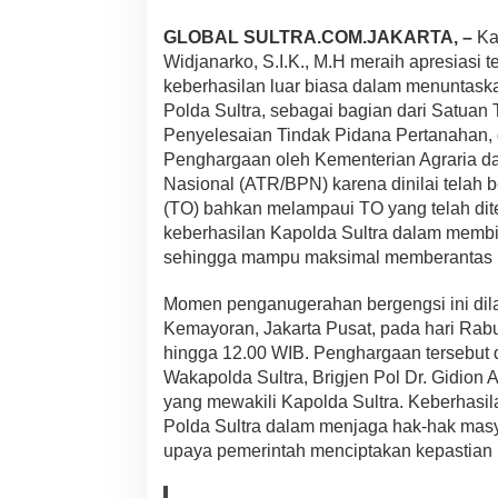
a
f
GLOBAL SULTRA.COM.JAKARTA, –
Kap
i
Widjanarko, S.I.K., M.H meraih apresiasi 
a
keberhasilan luar biasa dalam menuntas
T
a
Polda Sultra, sebagai bagian dari Satua
n
Penyelesaian Tindak Pidana Pertanahan,
a
Penghargaan oleh Kementerian Agraria d
h
Nasional (ATR/BPN) karena dinilai telah 
,
K
(TO) bahkan melampaui TO yang telah dite
a
keberhasilan Kapolda Sultra dalam mem
p
sehingga mampu maksimal memberantas pr
o
l
Momen penganugerahan bergengsi ini dila
d
a
Kemayoran, Jakarta Pusat, pada hari Rab
S
hingga 12.00 WIB. Penghargaan tersebut d
u
Wakapolda Sultra, Brigjen Pol Dr. Gidion A
l
yang mewakili Kapolda Sultra. Keberhasil
t
Polda Sultra dalam menjaga hak-hak mas
r
a
upaya pemerintah menciptakan kepastian 
R
a