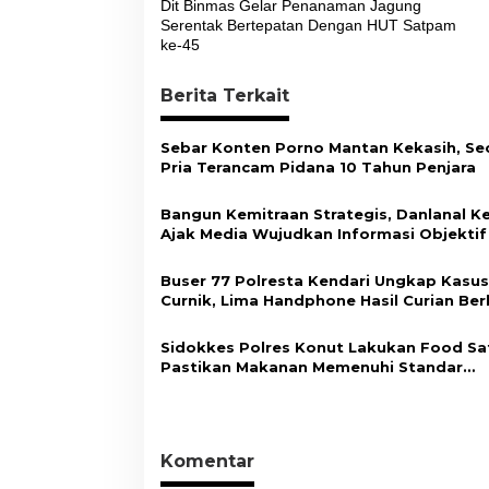
a
Dit Binmas Gelar Penanaman Jagung
v
Serentak Bertepatan Dengan HUT Satpam
ke-45
i
g
Berita Terkait
a
s
Sebar Konten Porno Mantan Kekasih, Se
Pria Terancam Pidana 10 Tahun Penjara
i
p
Bangun Kemitraan Strategis, Danlanal K
Ajak Media Wujudkan Informasi Objektif
o
Berimbang
s
Buser 77 Polresta Kendari Ungkap Kasus
Curnik, Lima Handphone Hasil Curian Ber
Diamankan
Sidokkes Polres Konut Lakukan Food Sa
Pastikan Makanan Memenuhi Standar
Keamanan Dan Layak Konsumsi
Komentar